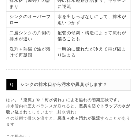
排水桝（屋外）の詰
外の排水経路が詰まり、キッチン
まり
に逆流
シンクのオーバーフ
水を出しっぱなしにして、排水が
ロー
追いつかず
二層シンクの片側の
配管の傾斜・構造によって流れが
排水が遅い
偏ることも
洗剤＋熱湯で油が溶
一時的に流れたが冷えて再び固ま
けて再凝固
り詰まる
シンクの排水口から汚水や異臭がします？
はい。「逆流」や「封水切れ」による溢れの初期症状です。
排水管内の圧力バランスが崩れると、
悪臭を防ぐトラップの水が
吸い込まれ
てしまいます（封水切れ）
その状態で排水を流すと、
悪臭＋水＋汚れが逆流
することがあり
ます
この場合は：