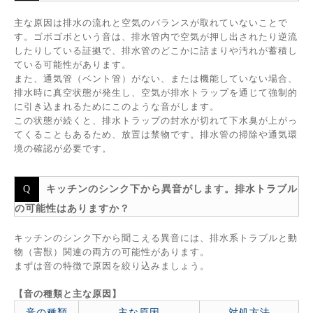
主な原因は排水の流れと空気のバランスが取れていないことで
す。ゴボゴボという音は、排水管内で空気が押し出されたり逆流
したりしている証拠で、排水管のどこかに詰まりや汚れが蓄積し
ている可能性があります。
また、通気管（ベント管）がない、または機能していない場合、
排水時に真空状態が発生し、空気が排水トラップを通じて強制的
に引き込まれるためにこのような音がします。
この状態が続くと、排水トラップの封水が切れて下水臭が上がっ
てくることもあるため、放置は禁物です。排水管の掃除や通気環
境の確認が必要です。
キッチンのシンク下から異音がします。排水トラブル
の可能性はありますか？
キッチンのシンク下から聞こえる異音には、排水系トラブルと動
物（害獣）関連の両方の可能性があります。
まずは音の特徴で原因を絞り込みましょう。
【音の種類と主な原因】
音の種類
主な原因
対処方法