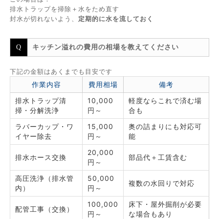
排水トラップを掃除＋水をため直す
封水が切れないよう、
定期的に水を流しておく
キッチン溢れの費用の相場を教えてください
下記の金額はあくまでも目安です
作業内容
費用相場
備考
排水トラップ清
10,000
軽度ならこれで済む場
掃・分解洗浄
円～
合も
ラバーカップ・ワ
15,000
奥の詰まりにも対応可
イヤー除去
円～
能
20,000
排水ホース交換
部品代＋工賃含む
円～
高圧洗浄（排水管
50,000
複数の水回りで対応
内）
円～
100,000
床下・屋外掘削が必要
配管工事（交換）
円～
な場合もあり