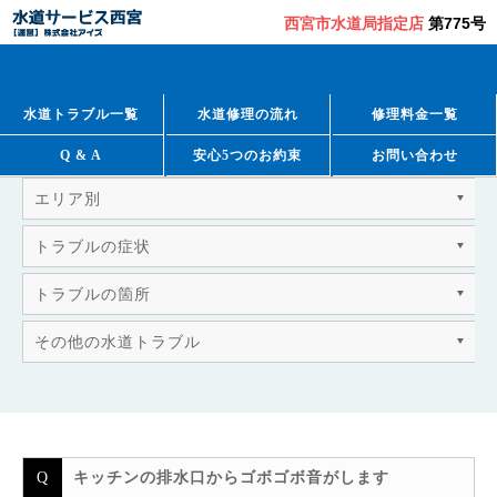
西宮市水道局指定店
第775号
QUESTION & ANSWER
よくあるご質問
水道トラブル一覧
水道修理の流れ
修理料金一覧
Q & A
安心5つのお約束
お問い合わせ
エリア別
トラブルの症状
トラブルの箇所
その他の水道トラブル
キッチンの排水口からゴボゴボ音がします