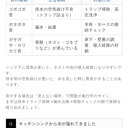
ゴボゴボ
排水の空気抜け不良
トラップ掃除、高
音
（トラップ詰まり）
圧洗浄
ポタポタ
水栓・ホースの接
漏水・結露
音
続チェック
ガサガ
床下・壁裏の調
害獣（ネズミ・ゴキブ
サ・カリ
査、侵入経路の封
リなど）が潜んでいる
カリ音
鎖
シンク下に湿気が多いと、ネズミや虫の侵入経路になりやすいで
す。
排水管の空気抜けが悪いと、水を流した時に異音がすることがあ
ります。
音がする場合は「見えない場所」で問題が進行中のサイン。
まずは排水トラップ清掃→漏水点検→害獣チェックの順で原因を
絞り込みましょう。
キッチンシンクから水が溢れてきました