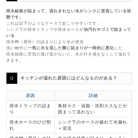
排水経路が詰まって、流れきれない水がシンクに逆流している状
態です。
これは以下のようなケースで起こりやすいです：
シンク下の排水トラップや排水ホースが
油汚れやゴミで詰まって
いる
排水桝（屋外）の詰まりにより水が逆流
洗い物中に
一気に水を流した際に詰まりが一時的に悪化
した
排水経路に空気の逃げ道がないと、水が行き場をなくして溢れて
きます。
キッチンが溢れた原因にはどんなものがある？
原因
詳細
排水トラップの詰ま
食材カス・油脂・洗剤カスなどが
り
固まって流れない
排水ホースのひび割
シンク下のホースが破れて水漏れ
れ
＋逆流