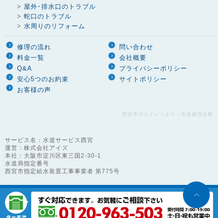
>
屋外･排水口のトラブル
>
蛇口のトラブル
>
水周りのリフォーム
修理の流れ
問い合わせ
料金一覧
会社概要
Q&A
プライバシーポリシー
安心5つのお約束
サイトポリシー
お客様の声
西宮市のトイレつまり・水道修理全般
サービス名：水道サービス西宮
運営：株式会社アイズ
本社：大阪市淀川区東三国2-30-1
水道局指定番号
西宮市指定給水装置工事事業者 第775号
©
2026
suido-service All Right Reserved.