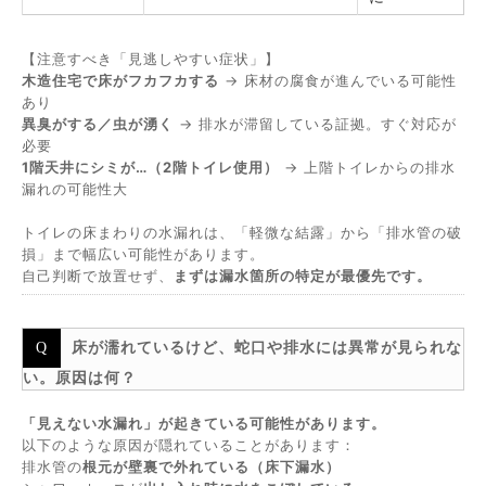
【注意すべき「見逃しやすい症状」】
木造住宅で床がフカフカする
→ 床材の腐食が進んでいる可能性
あり
異臭がする／虫が湧く
→ 排水が滞留している証拠。すぐ対応が
必要
1階天井にシミが…（2階トイレ使用）
→ 上階トイレからの排水
漏れの可能性大
トイレの床まわりの水漏れは、「軽微な結露」から「排水管の破
損」まで幅広い可能性があります。
自己判断で放置せず、
まずは漏水箇所の特定が最優先です。
床が濡れているけど、蛇口や排水には異常が見られな
い。原因は何？
「見えない水漏れ」が起きている可能性があります。
以下のような原因が隠れていることがあります：
排水管の
根元が壁裏で外れている（床下漏水）