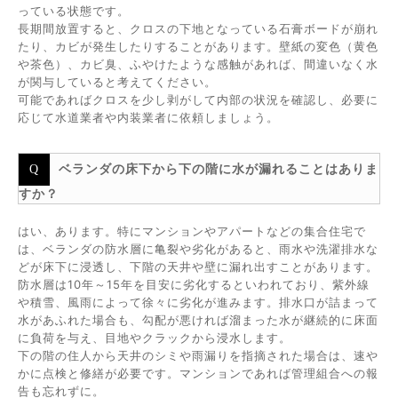
っている状態です。
長期間放置すると、クロスの下地となっている石膏ボードが崩れ
たり、カビが発生したりすることがあります。壁紙の変色（黄色
や茶色）、カビ臭、ふやけたような感触があれば、間違いなく水
が関与していると考えてください。
可能であればクロスを少し剥がして内部の状況を確認し、必要に
応じて水道業者や内装業者に依頼しましょう。
ベランダの床下から下の階に水が漏れることはありま
すか？
はい、あります。特にマンションやアパートなどの集合住宅で
は、ベランダの防水層に亀裂や劣化があると、雨水や洗濯排水な
どが床下に浸透し、下階の天井や壁に漏れ出すことがあります。
防水層は10年～15年を目安に劣化するといわれており、紫外線
や積雪、風雨によって徐々に劣化が進みます。排水口が詰まって
水があふれた場合も、勾配が悪ければ溜まった水が継続的に床面
に負荷を与え、目地やクラックから浸水します。
下の階の住人から天井のシミや雨漏りを指摘された場合は、速や
かに点検と修繕が必要です。マンションであれば管理組合への報
告も忘れずに。