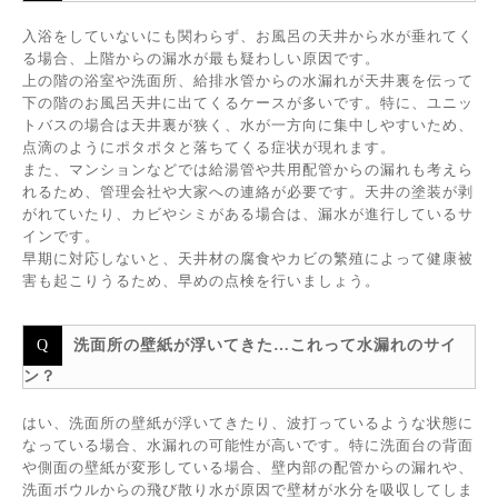
入浴をしていないにも関わらず、お風呂の天井から水が垂れてく
る場合、上階からの漏水が最も疑わしい原因です。
上の階の浴室や洗面所、給排水管からの水漏れが天井裏を伝って
下の階のお風呂天井に出てくるケースが多いです。特に、ユニッ
トバスの場合は天井裏が狭く、水が一方向に集中しやすいため、
点滴のようにポタポタと落ちてくる症状が現れます。
また、マンションなどでは給湯管や共用配管からの漏れも考えら
れるため、管理会社や大家への連絡が必要です。天井の塗装が剥
がれていたり、カビやシミがある場合は、漏水が進行しているサ
インです。
早期に対応しないと、天井材の腐食やカビの繁殖によって健康被
害も起こりうるため、早めの点検を行いましょう。
洗面所の壁紙が浮いてきた…これって水漏れのサイ
ン？
はい、洗面所の壁紙が浮いてきたり、波打っているような状態に
なっている場合、水漏れの可能性が高いです。特に洗面台の背面
や側面の壁紙が変形している場合、壁内部の配管からの漏れや、
洗面ボウルからの飛び散り水が原因で壁材が水分を吸収してしま