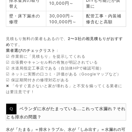
排水金具の取り
DIYも可能だが慎
10,000円～
替え
重に
壁・床下漏水の
30,000円～
配管工事・内装補
修理
100,000円～
修含むと高額
見積もり無料の業者もあるので、
2〜3社の相見積もりがおすす
め
です。
業者選びのチェックリスト
：
☑ 作業前に「見積もり」を提示してくれる
☑ 出張費やキャンセル料の有無が明記されている
☑ 水道局指定工事店である（自治体HPで確認可能）
☑ ネットに実際の口コミ・評価がある（Googleマップなど）
☑ 保証期間付きの修理対応がある
✖ 「今すぐ直さないと家が壊れる」と不安を煽ってくる業者に
は要注意です！
ベランダに水がたまっている…これって水漏れ？それ
とも排水の問題？
水が「たまる」＝排水トラブル、水が「しみ出す」＝水漏れの可