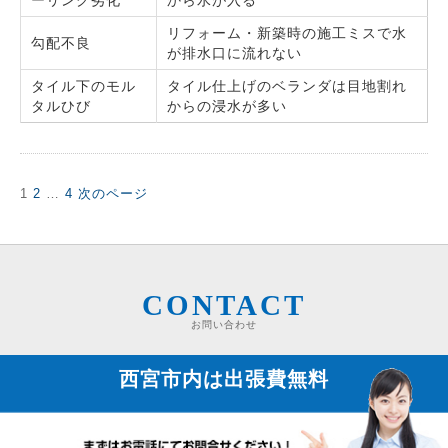
リフォーム・新築時の施工ミスで水
勾配不良
が排水口に流れない
タイル下のモル
タイル仕上げのベランダは目地割れ
タルひび
からの浸水が多い
固
固
固
1
2
…
4
次のページ
投
定
定
定
稿
ペ
ペ
ペ
の
ー
ー
ー
ペ
ジ
ジ
ジ
ー
ジ
CONTACT
送
お問い合わせ
り
西宮市内は
出張費無料