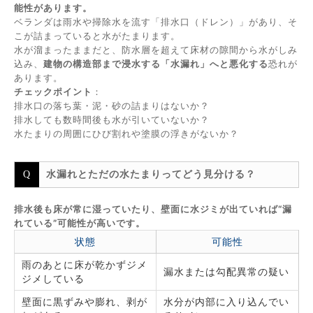
能性があります。
ベランダは雨水や掃除水を流す「排水口（ドレン）」があり、そ
こが詰まっていると水がたまります。
水が溜まったままだと、防水層を超えて床材の隙間から水がしみ
込み、
建物の構造部まで浸水する「水漏れ」へと悪化する
恐れが
あります。
チェックポイント
：
排水口の落ち葉・泥・砂の詰まりはないか？
排水しても数時間後も水が引いていないか？
水たまりの周囲にひび割れや塗膜の浮きがないか？
水漏れとただの水たまりってどう見分ける？
排水後も床が常に湿っていたり、壁面に水ジミが出ていれば“漏
れている”可能性が高いです。
状態
可能性
雨のあとに床が乾かずジメ
漏水または勾配異常の疑い
ジメしている
壁面に黒ずみや膨れ、剥が
水分が内部に入り込んでい