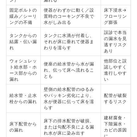
固定ボルトの
便器がわずかに動く／設
床下浸水→
緩み／シーリ
置時のコーキング不良で
フローリン
ングの不備
水がしみ出る
グ膨張
誤診で本当
タンクからの
タンクに水滴が付着し、
の漏水を見
結露・伝い漏
それが床に垂れて便器ま
逃すリスク
れ
わりを濡らす
あり
ウォシュレッ
他部位と誤
便座の給水管から水が漏
ト給水部・ホ
認しやすく
れ、伝って床へ流れるこ
ース部からの
進行しやす
とも
漏れ
い
壁側の給水配管のゆるみ
給水管・止水
やパッキン劣化により、
配管が破裂
栓からの漏れ
水が便器に伝って床を濡
するリスク
らす
建材腐食・
床下の排水配管が破損、
床下配管から
下階漏水・
または勾配不良による漏
の漏れ
カビの原因
れ水が床に染み出す
に