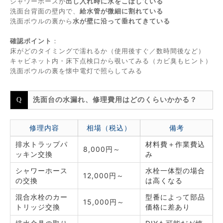
シャワーホースが
出し入れ時に水をこぼしている
洗面台背面の壁内で、
給水管が微細に割れている
洗面ボウルの裏から
水が壁に沿って垂れてきている
確認ポイント
：
床がどのタイミングで濡れるか（使用後すぐ／数時間後など）
キャビネット内・床下点検口から覗いてみる（カビ臭もヒント）
洗面ボウルの裏を懐中電灯で照らしてみる
洗面台の水漏れ、修理費用はどのくらいかかる？
修理内容
相場（税込）
備考
排水トラップパ
材料費＋作業費込
8,000円～
ッキン交換
み
シャワーホース
水栓一体型の場合
12,000円～
の交換
は高くなる
混合水栓のカー
型番によって部品
15,000円～
トリッジ交換
価格に差あり