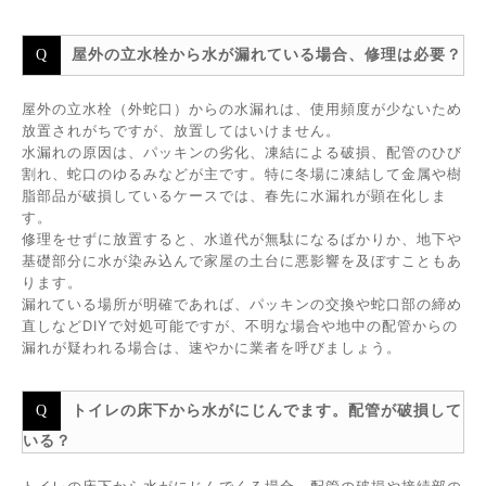
屋外の立水栓から水が漏れている場合、修理は必要？
屋外の立水栓（外蛇口）からの水漏れは、使用頻度が少ないため
放置されがちですが、放置してはいけません。
水漏れの原因は、パッキンの劣化、凍結による破損、配管のひび
割れ、蛇口のゆるみなどが主です。特に冬場に凍結して金属や樹
脂部品が破損しているケースでは、春先に水漏れが顕在化しま
す。
修理をせずに放置すると、水道代が無駄になるばかりか、地下や
基礎部分に水が染み込んで家屋の土台に悪影響を及ぼすこともあ
ります。
漏れている場所が明確であれば、パッキンの交換や蛇口部の締め
直しなどDIYで対処可能ですが、不明な場合や地中の配管からの
漏れが疑われる場合は、速やかに業者を呼びましょう。
トイレの床下から水がにじんでます。配管が破損して
いる？