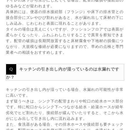
トイレの床下から水がにじんでくる場合、配管の破損や接続部の
ゆるみなどが疑われます。
具体的には、便器の排水接続部（フランジ）や床下の排水管との
接合部分にズレやひび割れがあると、水が漏れ出して床材の下に
しみ込み、じわじわと表面に現れることがあります。
タイルの場合は見えにくいですが、クッションフロアでは表面が
柔らかくなったり、ふわふわしたりすることで異常を察知できま
す。配管の破損は長期間放置すると床材腐食や下地材の損傷につ
ながり、大規模な修繕が必要になりますので、早めの点検と専門
業者への相談をおすすめします。
キッチンの引き出し内が湿っているのは水漏れです
か？
キッチンの引き出し内が湿っている場合、水漏れの可能性が非常
に高いです。
まず疑うべきは、シンク下の配管まわりや蛇口の給水ホース部分
です。特に蛇口からシンク下へつながる給水・給湯ホースが経年
劣化でヒビ割れたり、接続部が緩んでいたりすると、そこから水
がにじみ出して引き出し内に流れ込みます。
また、食洗器がある場合、その排水ホースや接続部も要チェック