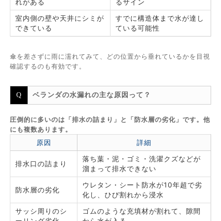
れがある
るサイン
室内側の壁や天井にシミが
すでに構造体まで水が達し
できている
ている可能性
傘を差さずに雨に濡れてみて、どの位置から垂れているかを目視
確認するのも有効です。
ベランダの水漏れの主な原因って？
圧倒的に多いのは「排水の詰まり」と「防水層の劣化」です。他
にも複数あります。
原因
詳細
落ち葉・泥・ゴミ・洗濯クズなどが
排水口の詰まり
溜まって排水できない
ウレタン・シート防水が10年超で劣
防水層の劣化
化し、ひび割れから浸水
サッシ周りのシ
ゴムのような充填材が割れて、隙間
ーリング劣化
から水が入る