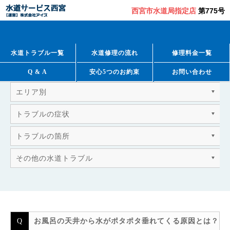
西宮市水道局指定店
第775号
QUESTION & ANSWER
よくあるご質問
水道トラブル一覧
水道修理の流れ
修理料金一覧
Q & A
安心5つのお約束
お問い合わせ
エリア別
トラブルの症状
トラブルの箇所
その他の水道トラブル
お風呂の天井から水がポタポタ垂れてくる原因とは？