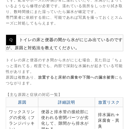
です。配管やホースの外側が常に濡れていたり、水滴がたまって
いるようなら修理が必要です。濡れている箇所をしっかり拭き取
り、数時間後にまた湿っていたら漏水が確定です。
専門業者に依頼する前に、可能であれば写真を撮っておくとスム
ーズに対処してもらえます。
トイレの床と便器の間から水がにじみ出ているのです
が、原因と対処法を教えてください。
トイレの床と便器のすき間から水がにじむ場合、見た目は「ちょ
っと濡れてる」程度でも、内部で深刻な水漏れが起きている可能
性があります。
原因は複数あり、
放置すると床材の腐食や下階への漏水被害
にも
つながります。
【主な原因と症状の対応一覧】
原因
詳細説明
放置リスク
ワックスリン
便器と排水管の接続部に
排水漏れ→
グの劣化（フ
使われる密閉パーツが劣
床腐食・異
ランジパッキ
化して、隙間から排水が
臭
ン）
漏れる