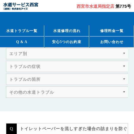
西宮市水道局指定店
第775号
QUESTION & ANSWER
よくあるご質問
水道トラブル一覧
水道修理の流れ
修理料金一覧
Q & A
安心5つのお約束
お問い合わせ
エリア別
トラブルの症状
トラブルの箇所
その他の水道トラブル
トイレットペーパーを流しすぎた場合の詰まりを防ぐ