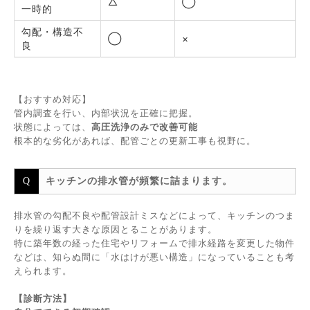
△
◯
一時的
勾配・構造不
◯
×
良
【おすすめ対応】
管内調査を行い、内部状況を正確に把握。
状態によっては、
高圧洗浄のみで改善可能
根本的な劣化があれば、配管ごとの更新工事も視野に。
キッチンの排水管が頻繁に詰まります。
排水管の勾配不良や配管設計ミスなどによって、キッチンのつま
りを繰り返す大きな原因とることがあります。
特に築年数の経った住宅やリフォームで排水経路を変更した物件
などは、知らぬ間に「水はけが悪い構造」になっていることも考
えられます。
【診断方法】