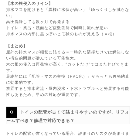
【木の根侵入のサイン】
排水マスを開けると「異様に水位が高い」「ゆっくりしか減らな
い」
高圧洗浄しても数ヶ月で再発する
トイレ・風呂・洗面など複数箇所で同時に流れが悪い
排水マスの内部に黒っぽいヒモ状のものが見える（＝根）
【まとめ】
屋外の排水マスが頻繁に詰まる＝一時的な清掃だけでは解決しな
い構造的問題が潜んでいる可能性大。
木の根の侵入は再発性が高く、“カットだけ”ではまた伸びてきま
す。
最終的には「配管・マスの交換（PVC化）」がもっとも再発防止
に効果的です。
放置すると排水逆流・屋内浸水・下水トラブルへと発展する可能
性もあるため、早めの対応が重要です。
トイレの配管が古くて詰まりやすいのですが、リフォ
ームすべき？修理で対応できる？
トイレの配管が古くなっている場合、詰まりのリスクが高まりま