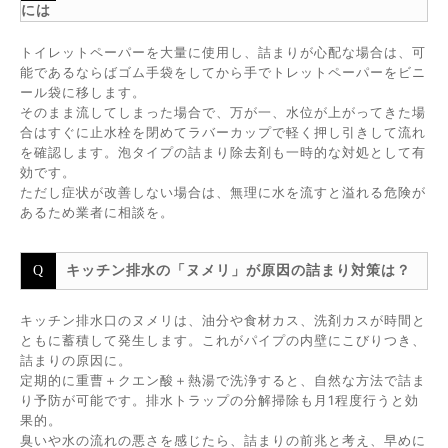
には
トイレットペーパーを大量に使用し、詰まりが心配な場合は、可
能であるならばゴム手袋をしてから手でトレットペーパーをビニ
ール袋に移します。
そのまま流してしまった場合で、万が一、水位が上がってきた場
合はすぐに止水栓を閉めてラバーカップで軽く押し引きして流れ
を確認します。泡タイプの詰まり除去剤も一時的な対処として有
効です。
ただし症状が改善しない場合は、無理に水を流すと溢れる危険が
あるため業者に相談を。
キッチン排水の「ヌメリ」が原因の詰まり対策は？
キッチン排水口のヌメリは、油分や食材カス、洗剤カスが時間と
ともに蓄積して発生します。これがパイプの内壁にこびりつき、
詰まりの原因に。
定期的に重曹＋クエン酸＋熱湯で洗浄すると、自然な方法で詰ま
り予防が可能です。排水トラップの分解掃除も月1程度行うと効
果的。
臭いや水の流れの悪さを感じたら、詰まりの前兆と考え、早めに