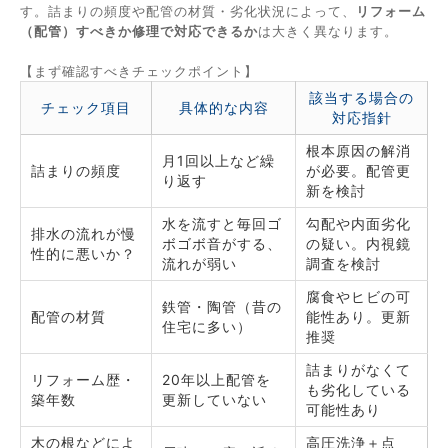
す。詰まりの頻度や配管の材質・劣化状況によって、
リフォーム
（配管）すべきか修理で対応できるか
は大きく異なります。
【まず確認すべきチェックポイント】
該当する場合の
チェック項目
具体的な内容
対応指針
根本原因の解消
月1回以上など繰
詰まりの頻度
が必要。配管更
り返す
新を検討
水を流すと毎回ゴ
勾配や内面劣化
排水の流れが慢
ボゴボ音がする、
の疑い。内視鏡
性的に悪いか？
流れが弱い
調査を検討
腐食やヒビの可
鉄管・陶管（昔の
配管の材質
能性あり。更新
住宅に多い）
推奨
詰まりがなくて
リフォーム歴・
20年以上配管を
も劣化している
築年数
更新していない
可能性あり
木の根などによ
高圧洗浄＋点