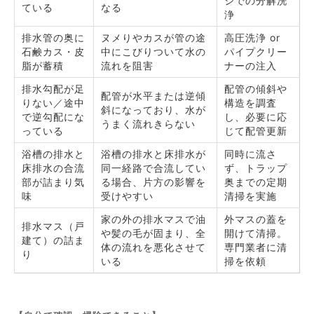
シでの分解洗
ている
なる
浄
排水管の奥に
ヌメりやカスが管の途
高圧洗浄 or
石鹸カス・皮
中にこびりついて水の
パイプクリー
脂が蓄積
流れを阻害
ナーの注入
排水勾配が足
配管の傾斜や
配管が水平または逆傾
りない／途中
構造を調査
斜になっており、水が
で逆勾配にな
し、必要に応
うまく流れきらない
っている
じて配管更新
浴槽の排水と
浴槽の排水と床排水が
同時に流さ
床排水の合流
同一経路で合流してい
ず、トラップ
部が詰まり気
る場合、片方の影響を
奥までの定期
味
受けやすい
清掃を実施
家の外の排水マスで油
外マスの蓋を
排水マス（戸
や髪の毛が固まり、全
開けて清掃。
建て）の詰ま
体の流れを悪化させて
専門業者に清
り
いる
掃を依頼