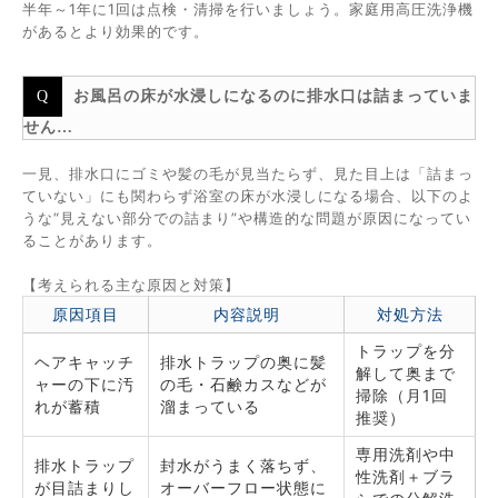
半年～1年に1回は点検・清掃を行いましょう。家庭用高圧洗浄機
があるとより効果的です。
お風呂の床が水浸しになるのに排水口は詰まっていま
せん…
一見、排水口にゴミや髪の毛が見当たらず、見た目上は「詰まっ
ていない」にも関わらず浴室の床が水浸しになる場合、以下のよ
うな“見えない部分での詰まり”や構造的な問題が原因になってい
ることがあります。
【考えられる主な原因と対策】
原因項目
内容説明
対処方法
トラップを分
ヘアキャッチ
排水トラップの奥に髪
解して奥まで
ャーの下に汚
の毛・石鹸カスなどが
掃除（月1回
れが蓄積
溜まっている
推奨）
専用洗剤や中
排水トラップ
封水がうまく落ちず、
性洗剤＋ブラ
が目詰まりし
オーバーフロー状態に