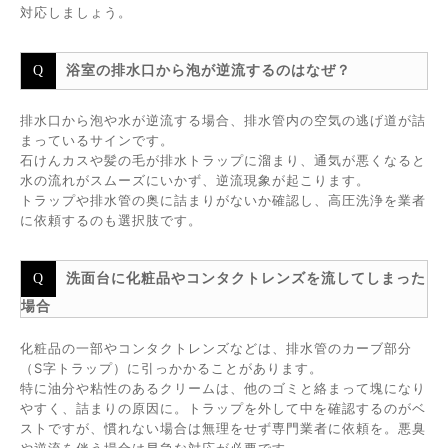
対応しましょう。
浴室の排水口から泡が逆流するのはなぜ？
排水口から泡や水が逆流する場合、排水管内の空気の逃げ道が詰
まっているサインです。
石けんカスや髪の毛が排水トラップに溜まり、通気が悪くなると
水の流れがスムーズにいかず、逆流現象が起こります。
トラップや排水管の奥に詰まりがないか確認し、高圧洗浄を業者
に依頼するのも選択肢です。
洗面台に化粧品やコンタクトレンズを流してしまった
場合
化粧品の一部やコンタクトレンズなどは、排水管のカーブ部分
（S字トラップ）に引っかかることがあります。
特に油分や粘性のあるクリームは、他のゴミと絡まって塊になり
やすく、詰まりの原因に。トラップを外して中を確認するのがベ
ストですが、慣れない場合は無理をせず専門業者に依頼を。悪臭