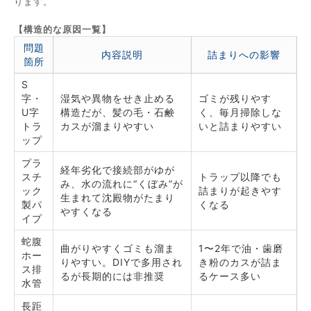
ります。
【構造的な原因一覧】
問題
内容説明
詰まりへの影響
箇所
S
字・
湿気や異物をせき止める
ゴミが残りやす
U字
構造だが、髪の毛・石鹸
く、毎月掃除しな
トラ
カスが溜まりやすい
いと詰まりやすい
ップ
プラ
経年劣化で接続部がゆが
スチ
トラップ以降でも
み、水の流れに“くぼみ”が
ック
詰まりが起きやす
生まれて沈殿物がたまり
製パ
くなる
やすくなる
イプ
蛇腹
曲がりやすくゴミも溜ま
1〜2年で油・歯磨
ホー
りやすい。DIYで多用され
き粉のカスが詰ま
ス排
るが長期的には非推奨
るケース多い
水管
長距