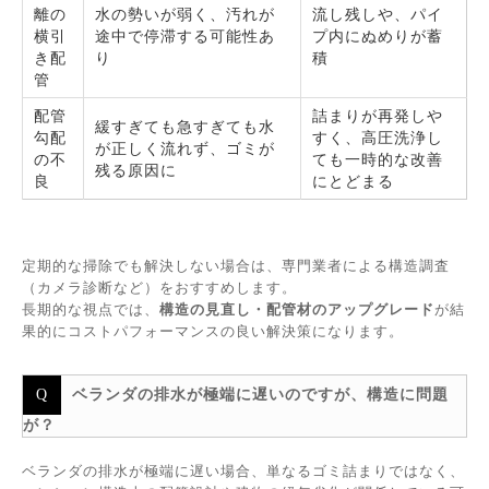
離の
水の勢いが弱く、汚れが
流し残しや、パイ
横引
途中で停滞する可能性あ
プ内にぬめりが蓄
き配
り
積
管
配管
詰まりが再発しや
緩すぎても急すぎても水
勾配
すく、高圧洗浄し
が正しく流れず、ゴミが
の不
ても一時的な改善
残る原因に
良
にとどまる
定期的な掃除でも解決しない場合は、専門業者による構造調査
（カメラ診断など）をおすすめします。
長期的な視点では、
構造の見直し・配管材のアップグレード
が結
果的にコストパフォーマンスの良い解決策になります。
ベランダの排水が極端に遅いのですが、構造に問題
が？
ベランダの排水が極端に遅い場合、単なるゴミ詰まりではなく、