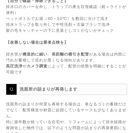
【自分で確認・掃除できること】
排水口のカバーを外し、トラップの奥を目視確認（鏡＋ライトが
便利）
ペットボトルでお湯（40～50℃）を数回に分けて流す
排水トラップを取り外して中性洗剤＋古歯ブラシで洗浄
髪の毛キャッチャーの下に見落としゴミがないかチェック
【改善しない場合は業者点検を】
排水管が
構造的に細い
、
長距離の横引き配管
がある場合は内部に
汚れが蓄積して流れが悪くなる傾向があります。
高圧洗浄
や
カメラ調査
によって、配管の状態を明確にすることが
可能です
洗面所の詰まりが再発します
洗面所の詰まりが何度も再発する場合は、単なるゴミの蓄積だけ
でなく、配管構造や材質に起因しているケースも少なくありませ
ん。
特に築年数が経っている住宅や、リフォームによって排水経路が
複雑化した物件では、以下のような問題が詰まりの再発要因にな