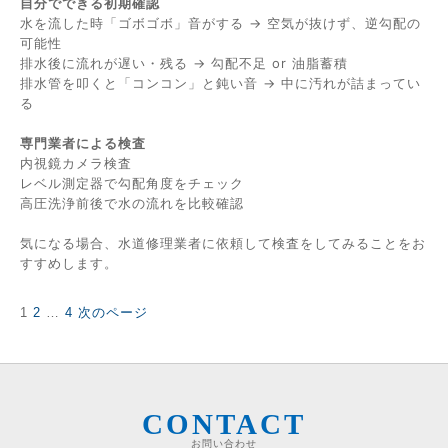
自分でできる初期確認
水を流した時「ゴボゴボ」音がする → 空気が抜けず、逆勾配の
可能性
排水後に流れが遅い・残る → 勾配不足 or 油脂蓄積
排水管を叩くと「コンコン」と鈍い音 → 中に汚れが詰まってい
る
専門業者による検査
内視鏡カメラ検査
レベル測定器で勾配角度をチェック
高圧洗浄前後で水の流れを比較確認
気になる場合、水道修理業者に依頼して検査をしてみることをお
すすめします。
固
固
固
1
2
…
4
次のページ
投
定
定
定
稿
ペ
ペ
ペ
の
ー
ー
ー
ペ
ジ
ジ
ジ
ー
ジ
CONTACT
送
お問い合わせ