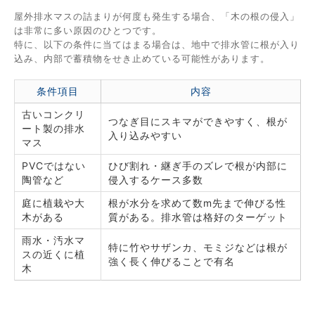
屋外排水マスの詰まりが何度も発生する場合、「木の根の侵入」
は非常に多い原因のひとつです。
特に、以下の条件に当てはまる場合は、地中で排水管に根が入り
込み、内部で蓄積物をせき止めている可能性があります。
条件項目
内容
古いコンクリ
つなぎ目にスキマができやすく、根が
ート製の排水
入り込みやすい
マス
PVCではない
ひび割れ・継ぎ手のズレで根が内部に
陶管など
侵入するケース多数
庭に植栽や大
根が水分を求めて数m先まで伸びる性
木がある
質がある。排水管は格好のターゲット
雨水・汚水マ
特に竹やサザンカ、モミジなどは根が
スの近くに植
強く長く伸びることで有名
木