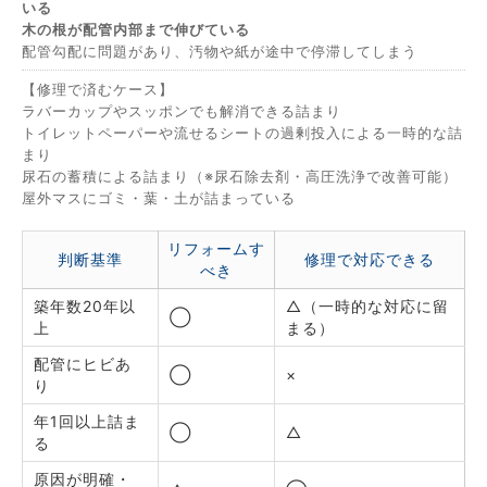
いる
木の根が配管内部まで伸びている
配管勾配に問題があり、汚物や紙が途中で停滞してしまう
【修理で済むケース】
ラバーカップやスッポンでも解消できる詰まり
トイレットペーパーや流せるシートの過剰投入による一時的な詰
まり
尿石の蓄積による詰まり（※尿石除去剤・高圧洗浄で改善可能）
屋外マスにゴミ・葉・土が詰まっている
リフォームす
判断基準
修理で対応できる
べき
築年数20年以
△（一時的な対応に留
◯
上
まる）
配管にヒビあ
◯
×
り
年1回以上詰ま
◯
△
る
原因が明確・