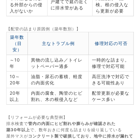
戸建てで庭の近く
る外部からの侵
検。根の侵入な
に排水管がある
入がないか
ら更新が必要
【配管の詰まり原因例（築年数別）】
築年数
（目
主なトラブル例
修理対応の可否
安）
～10
異物の流し込み／トイレ
一時的な詰まり。
年
ットペーパー過多
修理で対応可能
10～
油脂・尿石の蓄積、軽度
高圧洗浄で対応で
20年
の内面劣化
きる可能性あり
20年
内面の腐食、陶管のヒビ
配管更新が必要な
以上
割れ、木の根侵入など
ケース多い
【リフォームが必要な典型例】
排水検査で
管内の内面にヒビ割れや膨らみが確認された
築30年以上
で、数年おきに何度も詰まりを繰り返している
屋外マスが
コンクリート製で破損しており、地中に排水が漏れて