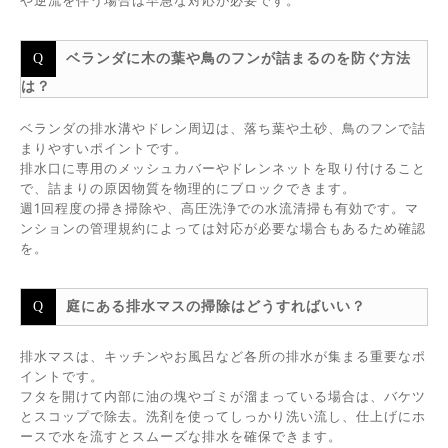
や逆流を伴う場合は早急な対応が必要です。
ベランダに木の葉や鳥のフンが詰まるのを防ぐ方法
は？
ベランダの排水溝やドレン周辺は、落ち葉や土砂、鳥のフンで詰
まりやすいポイントです。
排水口に専用のメッシュカバーやドレンネットを取り付けること
で、詰まりの原因物質を物理的にブロックできます。
週1回程度の掃き掃除や、高圧洗浄での水流清掃も有効です。マ
ンションの管理規約によっては対応が必要な場合もあるため確認
を。
庭にある排水マスの掃除はどうすればいい？
排水マスは、キッチンやお風呂など各所の排水が集まる重要なポ
イントです。
フタを開けて内部に油の塊やゴミが溜まっている場合は、バケツ
とスコップで除去。洗剤を使ってしっかり洗い流し、仕上げにホ
ースで水を流すとスムーズな排水を確保できます。