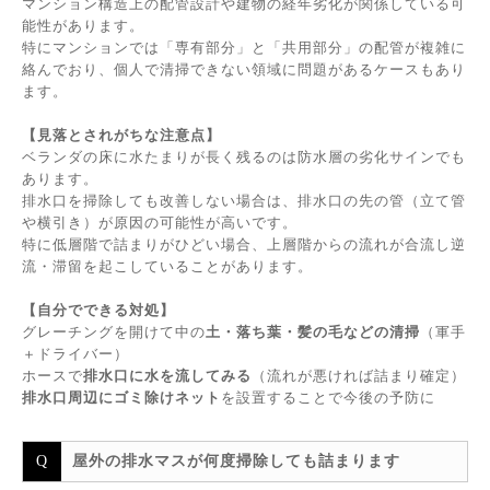
マンション構造上の配管設計や建物の経年劣化が関係している可
能性があります。
特にマンションでは「専有部分」と「共用部分」の配管が複雑に
絡んでおり、個人で清掃できない領域に問題があるケースもあり
ます。
【見落とされがちな注意点】
ベランダの床に水たまりが長く残るのは防水層の劣化サインでも
あります。
排水口を掃除しても改善しない場合は、排水口の先の管（立て管
や横引き）が原因の可能性が高いです。
特に低層階で詰まりがひどい場合、上層階からの流れが合流し逆
流・滞留を起こしていることがあります。
【自分でできる対処】
グレーチングを開けて中の
土・落ち葉・髪の毛などの清掃
（軍手
＋ドライバー）
ホースで
排水口に水を流してみる
（流れが悪ければ詰まり確定）
排水口周辺にゴミ除けネット
を設置することで今後の予防に
屋外の排水マスが何度掃除しても詰まります