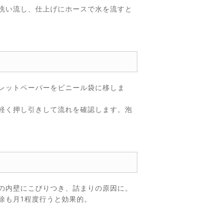
洗い流し、仕上げにホースで水を流すと
レットペーパーをビニール袋に移しま
軽く押し引きして流れを確認します。泡
の内壁にこびりつき、詰まりの原因に。
除も月1程度行うと効果的。