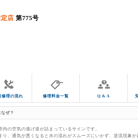
指定店
第775号
QUESTION & ANSWER
よくあるご質問
トラブルの症状
トラブルの箇所
道修理の流れ
修理料金一覧
Q & A
はなぜ？
管内の空気の逃げ道が詰まっているサインです。
まり、通気が悪くなると水の流れがスムーズにいかず、逆流現象が