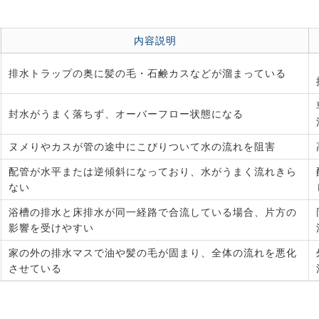
内容説明
排水トラップの奥に髪の毛・石鹸カスなどが溜まっている
封水がうまく落ちず、オーバーフロー状態になる
ヌメりやカスが管の途中にこびりついて水の流れを阻害
配管が水平または逆傾斜になっており、水がうまく流れきら
ない
浴槽の排水と床排水が同一経路で合流している場合、片方の
影響を受けやすい
家の外の排水マスで油や髪の毛が固まり、全体の流れを悪化
させている