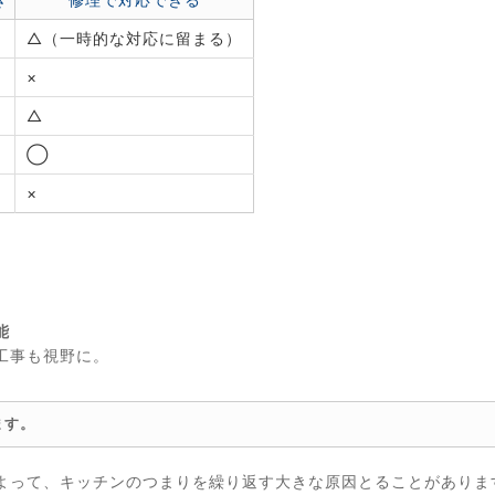
△（一時的な対応に留まる）
×
△
◯
×
。
能
工事も視野に。
ます。
よって、キッチンのつまりを繰り返す大きな原因とることがありま