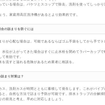
っている場合は、バケツとスコップで除去。洗剤を使ってしっかり
しょう。家庭用高圧洗浄機があるとより効果的です。
場合の詰まりを防ぐには
まりが心配な場合は、可能であるならばゴム手袋をしてから手でト
、水位が上がってきた場合はすぐに止水栓を閉めてラバーカップで
して有効です。
水を流すと溢れる危険があるため業者に相談を。
の詰まり対策は？
カス、洗剤カスが時間とともに蓄積して発生します。これがパイプ
ると、自然な方法で詰まり予防が可能です。排水トラップの分解掃
りの前兆と考え、早めに対応しましょう。