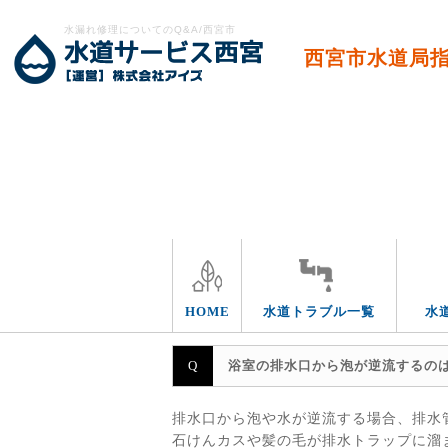
水漏れ修理についてのQ&A/西宮市
西宮市水道局
エリア別
HOME
水道トラブル一覧
水
浴室の排水口から泡が逆流するの
排水口から泡や水が逆流する場合、排水
石けんカスや髪の毛が排水トラップに溜