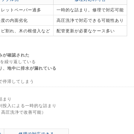
イレットペーパー過多
一時的な詰まり。修理で対応可能
軽度の内面劣化
高圧洗浄で対応できる可能性あり
ヒビ割れ、木の根侵入など
配管更新が必要なケース多い
みが確認された
を繰り返している
り、地中に排水が漏れている
で停滞してしまう
詰まり
剰投入による一時的な詰まり
・高圧洗浄で改善可能）
き
修理で対応できる