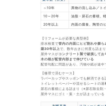
～10年
異物の流し込み／ト
10～20年
油脂・尿石の蓄積、
20年以上
内面の腐食、陶管の
【リフォームが必要な典型例】
排水検査で
管内の内面にヒビ割れや膨ら
築30年以上
で、数年おきに何度も詰まり
屋外マスが
コンクリート製で破損してお
木の根が配管内部まで伸びている
配管勾配に問題があり、汚物や紙が途中
【修理で済むケース】
ラバーカップやスッポンでも解消できる
トイレットペーパーや流せるシートの過
尿石の蓄積による詰まり（※尿石除去剤
屋外マスにゴミ・葉・土が詰まっている
判断基準
リフォームすべ