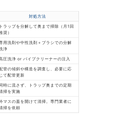
対処方法
トラップを分解して奥まで掃除（月1回
推奨）
専用洗剤や中性洗剤＋ブラシでの分解
洗浄
高圧洗浄 or パイプクリーナーの注入
配管の傾斜や構造を調査し、必要に応
じて配管更新
同時に流さず、トラップ奥までの定期
清掃を実施
外マスの蓋を開けて清掃。専門業者に
清掃を依頼