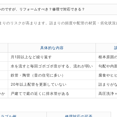
いのですが、リフォームすべき？修理で対応できる？
まりのリスクが高まります。詰まりの頻度や配管の材質・劣化状況
。
具体的な内容
月1回以上など繰り返す
根本原因
水を流すと毎回ゴボゴボ音がする、流れが弱い
勾配や内
鉄管・陶管（昔の住宅に多い）
腐食やヒ
20年以上配管を更新していない
詰まりが
いか
戸建てで庭の近くに排水管がある
高圧洗浄
トラブル例
修理対応の可否