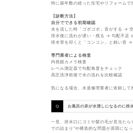
特に築年数の経った住宅やリフォームで
【診断方法】
自分でできる初期確認
水を流した時「ゴボゴボ」音がする → 
排水後に流れが遅い・残る → 勾配不足 o
排水管を叩くと「コンコン」と鈍い音 →
専門業者による検査
内視鏡カメラ検査
レベル測定器で勾配角度をチェック
高圧洗浄前後で水の流れを比較確認
気になる場合、水道修理業者に依頼して
お風呂の床が水浸しになるのに排
一見、排水口にゴミや髪の毛が見当たら
での詰まり”や構造的な問題が原因にな