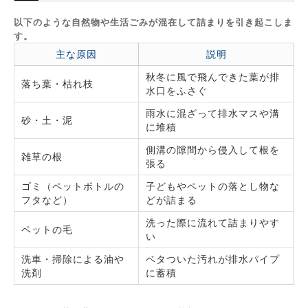
以下のような自然物や生活ごみが混在して詰まりを引き起こしま
す。
主な原因
説明
秋冬に風で飛んできた葉が排
落ち葉・枯れ枝
水口をふさぐ
雨水に混ざって排水マスや溝
砂・土・泥
に堆積
側溝の隙間から侵入して根を
雑草の根
張る
ゴミ（ペットボトルの
子どもやペットの落とし物な
フタなど）
どが詰まる
洗った際に流れて詰まりやす
ペットの毛
い
洗車・掃除による油や
ベタついた汚れが排水パイプ
洗剤
に蓄積