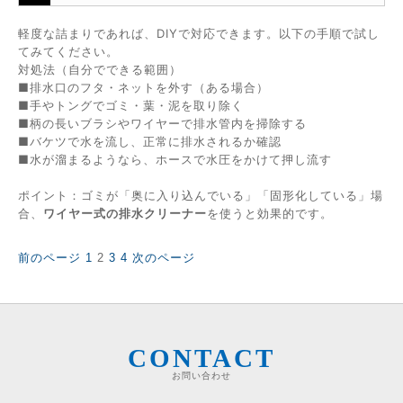
軽度な詰まりであれば、DIYで対応できます。以下の手順で試し
てみてください。
対処法（自分でできる範囲）
■排水口のフタ・ネットを外す（ある場合）
■手やトングでゴミ・葉・泥を取り除く
■柄の長いブラシやワイヤーで排水管内を掃除する
■バケツで水を流し、正常に排水されるか確認
■水が溜まるようなら、ホースで水圧をかけて押し流す
ポイント：ゴミが「奥に入り込んでいる」「固形化している」場
合、
ワイヤー式の排水クリーナー
を使うと効果的です。
固
固
固
固
前のページ
1
2
3
4
次のページ
投
定
定
定
定
稿
ペ
ペ
ペ
ペ
の
ー
ー
ー
ー
ペ
ジ
ジ
ジ
ジ
ー
ジ
CONTACT
送
お問い合わせ
り