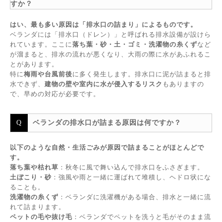
すか？
はい、最も多い原因は「排水口の詰まり」によるものです。
ベランダには「排水口（ドレン）」と呼ばれる排水設備が設けら
れています。ここに
落ち葉・砂・土・ゴミ・洗濯物の糸くず
など
が溜まると、排水の流れが悪くなり、大雨の際に水があふれるこ
とがあります。
特に
梅雨や台風前後
に多く発生します。排水口に泥が詰まると排
水できず、
建物の壁や室内に水が侵入するリスク
もありますの
で、早めの対応が必要です。
ベランダの排水口が詰まる原因は何ですか？
以下のような自然・生活ごみが原因で詰まることがほとんどで
す。
落ち葉や枯れ草
：秋冬に風で舞い込んで排水口をふさぎます。
土ぼこり・砂
：強風や雨と一緒に運ばれて堆積し、ヘドロ状にな
ることも。
洗濯物の糸くず
：ベランダに洗濯機がある場合、排水と一緒に流
れて詰まります。
ペットの毛や抜け毛
：ベランダでペットを洗うと毛がそのまま流