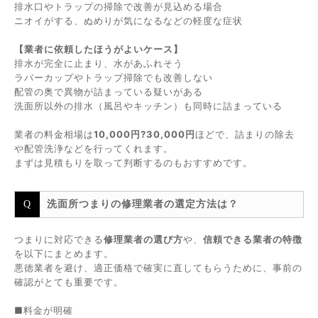
排水口やトラップの掃除で改善が見込める場合
ニオイがする、ぬめりが気になるなどの軽度な症状
【業者に依頼したほうがよいケース】
排水が完全に止まり、水があふれそう
ラバーカップやトラップ掃除でも改善しない
配管の奥で異物が詰まっている疑いがある
洗面所以外の排水（風呂やキッチン）も同時に詰まっている
業者の料金相場は
10,000円?30,000円
ほどで、詰まりの除去
や配管洗浄などを行ってくれます。
まずは見積もりを取って判断するのもおすすめです。
洗面所つまりの修理業者の選定方法は？
つまりに対応できる
修理業者の選び方
や、
信頼できる業者の特徴
を以下にまとめます。
悪徳業者を避け、適正価格で確実に直してもらうために、事前の
確認がとても重要です。
■料金が明確