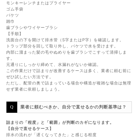
モンキーレンチまたはプライヤー
ゴム手袋
バケツ
雑巾
歯ブラシやワイヤーブラシ
【手順】
洗面台の下を開けて排水管（S字またはP字）を確認します。
トラップ部分を回して取り外し、バケツで水を受けます。
内部に溜まった髪の毛やぬめりを歯ブラシでこすって清掃しま
す。
元通りにしっかり締めて、水漏れがないか確認。
この作業だけで詰まりが改善するケースは多く、業者に頼む前に
ぜひ試したい方法です。
ただし、配管の奥で詰まっている場合や構造が複雑な場合は無理
せず業者に依頼しましょう。
業者に頼むべきか、自分で直せるかの判断基準は？
詰まりの「程度」と「範囲」が判断のカギになります。
【自分で直せるケース】
排水の流れが「遅くなってきた」と感じる程度