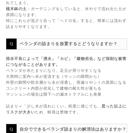
れてしまう。
植木鉢の土
：ガーデニングをしていると、水やりで流れ出た土が
原因になります。
特にこれらが混ざり合って「ヘドロ化」すると、簡単には流れず
詰まりやすくなります。
ベランダの詰まりを放置するとどうなりますか？
排水不良によって「浸水」「カビ」「建物劣化」など深刻な被害
につながることがあります。
ベランダが水たまりになり、足元が滑りやすくなる
大雨時に室内へ水が逆流する（サッシの隙間から）
外壁の隙間や防水層から水が浸透し、雨漏りやシミの原因になる
コンクリート内部が劣化して建物の耐久性が落ちる
マンションの場合は階下への漏水トラブルにも発展
詰まり＝「少し水が流れにくい」程度に感じても、
思った以上に
リスクが大きい
ため、軽視は禁物です。
自分でできるベランダ詰まりの解消法はありますか？