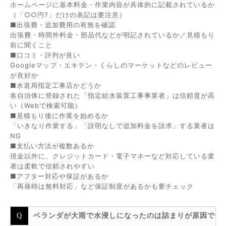
ホームページに基本料金・作業内容が具体的に記載されているか
（「○○円?」だけの表記は要注意）
■出張費・追加費用の有無を確認
出張費・時間外料金・部品代などが明記されているか／見積もり
前に聞くこと
■口コミ・評判が良い
Googleマップ・エキテン・くらしのマーケットなどのレビュー
が良好か
■水道局指定工事店かどうか
各自治体に登録された「指定給水装置工事事業者」は信頼度が高
い（Webで検索可能）
■見積もり後に作業を始めるか
「いきなり作業する」「説明なしで追加料金を請求」する業者は
NG
■支払い方法が複数あるか
現金以外に、クレジットカード・電子マネーなど対応している業
者は柔軟で信頼されやすい
■アフター対応や保証があるか
「再発時は無料対応」など保証制度があるかも要チェック
ベランダが大雨で水浸しになったのは詰まりが原因で