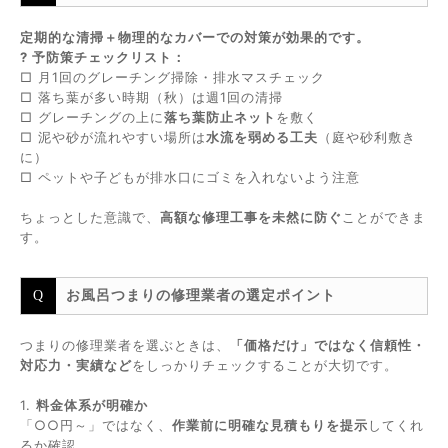
定期的な清掃＋物理的なカバーでの対策が効果的です。
? 予防策チェックリスト：
□ 月1回のグレーチング掃除・排水マスチェック
□ 落ち葉が多い時期（秋）は週1回の清掃
□ グレーチングの上に
落ち葉防止ネット
を敷く
□ 泥や砂が流れやすい場所は
水流を弱める工夫
（庭や砂利敷き
に）
□ ペットや子どもが排水口にゴミを入れないよう注意
ちょっとした意識で、
高額な修理工事を未然に防ぐ
ことができま
す。
お風呂つまりの修理業者の選定ポイント
つまりの修理業者を選ぶときは、
「価格だけ」ではなく信頼性・
対応力・実績など
をしっかりチェックすることが大切です。
1.
料金体系が明確か
「○○円～」ではなく、
作業前に明確な見積もりを提示
してくれ
るか確認。