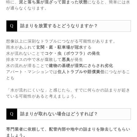
特に、
泥と落ち葉が混ざって固まった状態
になると、簡単には水
が通らなくなります。
詰まりを放置するとどうなりますか？
想像以上に深刻なトラブルにつながる可能性があります。
雨水があふれて
玄関・庭・駐車場が冠水
する
水が流れないことで
コケ・虫（ボウフラ）の発生
排水マスの中で水が腐敗して
悪臭
が発生
水の流れが滞ることで
建物の基礎が湿気にさらされ劣化
アパート・マンションでは
住人トラブルや賠償責任
につながるこ
とも
「水が流れにくいな」と感じたら、すでに何らかの詰まりが起き
ている可能性があると考えましょう。
詰まりが取れない場合はどうすれば？
専門業者に依頼して、配管内部や地中の詰まりを除去してもらい
ましょう。