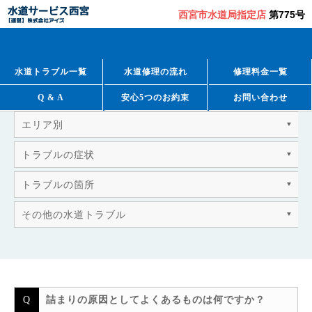
西宮市水道局指定店
第775号
QUESTION & ANSWER
よくあるご質問
水道トラブル一覧
水道修理の流れ
修理料金一覧
Q & A
安心5つのお約束
お問い合わせ
エリア別
トラブルの症状
トラブルの箇所
その他の水道トラブル
詰まりの原因としてよくあるものは何ですか？