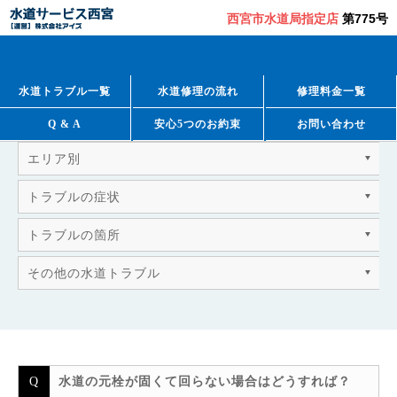
西宮市水道局指定店
第775号
QUESTION & ANSWER
よくあるご質問
水道トラブル一覧
水道修理の流れ
修理料金一覧
Q & A
安心5つのお約束
お問い合わせ
エリア別
トラブルの症状
トラブルの箇所
その他の水道トラブル
水道の元栓が固くて回らない場合はどうすれば？