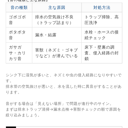
音の種類
主な原因
対処方法
ゴボゴボ
排水の空気抜け不良
トラップ掃除、高
音
（トラップ詰まり）
圧洗浄
ポタポタ
水栓・ホースの接
漏水・結露
音
続チェック
ガサガ
床下・壁裏の調
害獣（ネズミ・ゴキブ
サ・カリ
査、侵入経路の封
リなど）が潜んでいる
カリ音
鎖
シンク下に湿気が多いと、ネズミや虫の侵入経路になりやすいで
す。
排水管の空気抜けが悪いと、水を流した時に異音がすることがあ
ります。
音がする場合は「見えない場所」で問題が進行中のサイン。
まずは排水トラップ清掃→漏水点検→害獣チェックの順で原因を
絞り込みましょう。