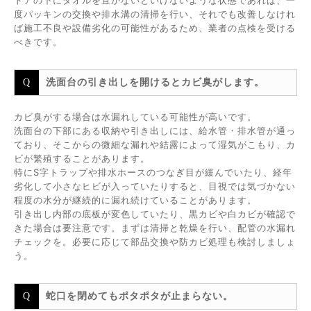
ドアの下にタオルを置かないといけないような状態であれば、一
度パッキンの交換や排水溝の清掃を行い、それでも改善しなけれ
ば施工不良や設備劣化の可能性があるため、業者の点検を受ける
べきです。
洗面台の引き出しを開けるとカビ臭がします。
カビ臭がする場合は水漏れしている可能性が高いです。
洗面台の下部にある収納や引き出しには、給水管・排水管が通っ
ており、そこからの微細な漏れや結露によって湿気がこもり、カ
ビが繁殖することがあります。
特にS字トラップや排水ホースのつなぎ目が緩んでいたり、経年
劣化して小さなヒビが入っていたりすると、目視では気づかない
程度の水分が継続的に漏れ続けていることがあります。
引き出し内部の底板が変色していたり、黒カビや白カビが確認で
きた場合は要注意です。まずは清掃と乾燥を行い、配管の水漏れ
チェックを。必要に応じて部品交換や防カビ処理も検討しましょ
う。
蛇口を閉めてもポタポタが止まらない。