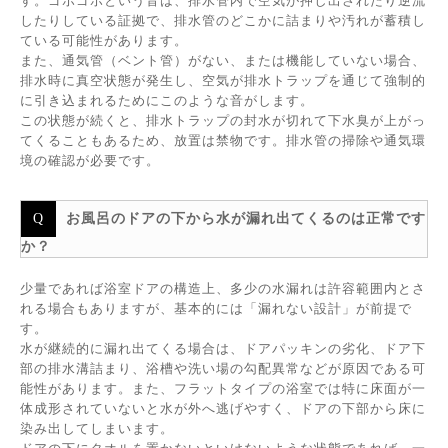
す。ゴボゴボという音は、排水管内で空気が押し出されたり逆流
したりしている証拠で、排水管のどこかに詰まりや汚れが蓄積し
ている可能性があります。
また、通気管（ベント管）がない、または機能していない場合、
排水時に真空状態が発生し、空気が排水トラップを通じて強制的
に引き込まれるためにこのような音がします。
この状態が続くと、排水トラップの封水が切れて下水臭が上がっ
てくることもあるため、放置は禁物です。排水管の掃除や通気環
境の確認が必要です。
お風呂のドアの下から水が漏れ出てくるのは正常です
か？
少量であれば浴室ドアの構造上、多少の水漏れは許容範囲内とさ
れる場合もありますが、基本的には「漏れない設計」が前提で
す。
水が継続的に漏れ出てくる場合は、ドアパッキンの劣化、ドア下
部の排水溝詰まり、浴槽や洗い場の勾配異常などが原因である可
能性があります。また、フラットタイプの浴室では特に床面が一
体成形されていないと水が外へ逃げやすく、ドアの下部から床に
染み出してしまいます。