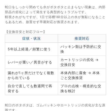
蛇口をしっかり閉めても水がポタポタと止まらない現象は、内部
部品の劣化によって発生する典型的なトラブルです。
軽視されがちですが、1日で浴槽1杯分以上の水が無駄になること
もあるため、放置せず早期対応が推奨されます。
【交換目安と対応フロー】
症状・状況
推奨対応
パッキン類は予防的に交
5年以上経過／頻繁に使う
換
カートリッジの劣化 →
レバーが重い／異音がする
交換目安
漏れが1ヶ所だけでなく複数
本体内部に腐食 → 本体
から出ている
ごと交換推奨
自分で直しても数週間で再
プロの点検・構造的な交
発する
換を検討
蛇口のポタポタは、ゴムパッキンやカートリッジの劣化が主な原
因です。