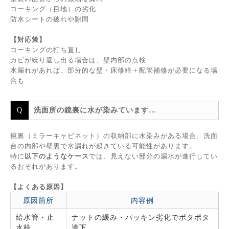
コーキング（目地）の劣化
防水シートの破れや隙間
【対応策】
コーキングの打ち直し
カビが繰り返し出る場合は、壁内部の点検
水漏れがあれば、部分的な壁・床修繕＋配管補修が必要になる場
合も
洗面所の鏡裏に水が染みています…
鏡裏（ミラーキャビネット）の収納部に水染みがある場合、洗面
台の内部や壁裏で水漏れが起きている可能性があります。
特に
以下のようなケース
では、見えない部分の漏水が進行してい
るおそれがあります。
【よくある原因】
原因箇所
内容例
給水管・止
ナットの緩み・パッキン劣化でポタポタ
水栓
滴下