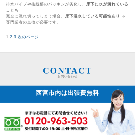
排水パイプや接続部のパッキンが劣化し、
床下に水が漏れている
ことも
完全に流れ切ってしまう場合、
床下浸水している可能性あり
→
専門業者の点検が必要です。
固
固
固
1
2
3
次のページ
投
定
定
定
稿
ペ
ペ
ペ
の
ー
ー
ー
ペ
ジ
ジ
ジ
ー
ジ
CONTACT
送
お問い合わせ
り
西宮市内は
出張費無料