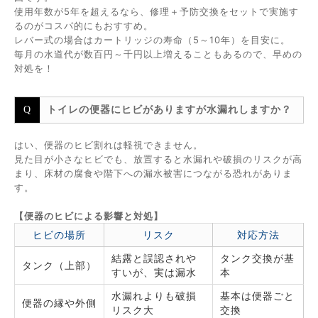
使用年数が5年を超えるなら、修理＋予防交換をセットで実施す
るのがコスパ的にもおすすめ。
レバー式の場合はカートリッジの寿命（5～10年）を目安に。
毎月の水道代が数百円～千円以上増えることもあるので、早めの
対処を！
トイレの便器にヒビがありますが水漏れしますか？
はい、便器のヒビ割れは軽視できません。
見た目が小さなヒビでも、放置すると水漏れや破損のリスクが高
まり、床材の腐食や階下への漏水被害につながる恐れがありま
す。
【便器のヒビによる影響と対処】
ヒビの場所
リスク
対応方法
結露と誤認されや
タンク交換が基
タンク（上部）
すいが、実は漏水
本
水漏れよりも破損
基本は便器ごと
便器の縁や外側
リスク大
交換