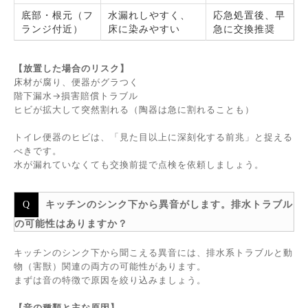
底部・根元（フ
水漏れしやすく、
応急処置後、早
ランジ付近）
床に染みやすい
急に交換推奨
【放置した場合のリスク】
床材が腐り、便器がグラつく
階下漏水→損害賠償トラブル
ヒビが拡大して突然割れる（陶器は急に割れることも）
トイレ便器のヒビは、「見た目以上に深刻化する前兆」と捉える
べきです。
水が漏れていなくても交換前提で点検を依頼しましょう。
キッチンのシンク下から異音がします。排水トラブル
の可能性はありますか？
キッチンのシンク下から聞こえる異音には、排水系トラブルと動
物（害獣）関連の両方の可能性があります。
まずは音の特徴で原因を絞り込みましょう。
【音の種類と主な原因】