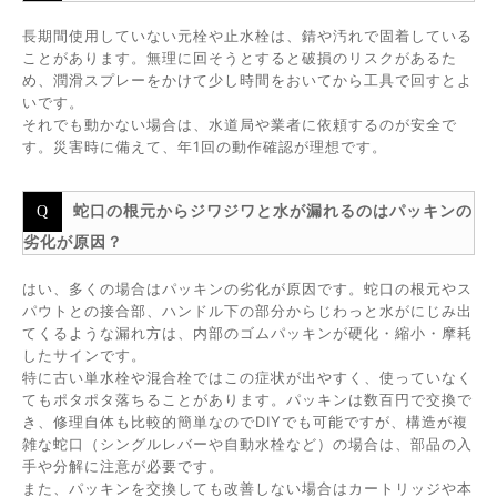
長期間使用していない元栓や止水栓は、錆や汚れで固着している
ことがあります。無理に回そうとすると破損のリスクがあるた
め、潤滑スプレーをかけて少し時間をおいてから工具で回すとよ
いです。
それでも動かない場合は、水道局や業者に依頼するのが安全で
す。災害時に備えて、年1回の動作確認が理想です。
蛇口の根元からジワジワと水が漏れるのはパッキンの
劣化が原因？
はい、多くの場合はパッキンの劣化が原因です。蛇口の根元やス
パウトとの接合部、ハンドル下の部分からじわっと水がにじみ出
てくるような漏れ方は、内部のゴムパッキンが硬化・縮小・摩耗
したサインです。
特に古い単水栓や混合栓ではこの症状が出やすく、使っていなく
てもポタポタ落ちることがあります。パッキンは数百円で交換で
き、修理自体も比較的簡単なのでDIYでも可能ですが、構造が複
雑な蛇口（シングルレバーや自動水栓など）の場合は、部品の入
手や分解に注意が必要です。
また、パッキンを交換しても改善しない場合はカートリッジや本