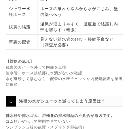
シャワー水
ホースの破れや緩みから水がにじみ、壁
栓ホース
内部へ伝う
湿気が溜まりやすく、温度差で結露し内
鏡裏の結露
部を濡らす（軽微）
見えない給水管のひび・接続不良など
壁裏の配管
（調査が必要）
【対処の流れ】
鏡裏のカバーを外して内部を点検
給水管・ホース接続部に水滴がないか確認
水が継続して滲むなら、配管の水圧チェックや内視鏡調査を業者
に依頼
浴槽の水がシューッと減ってしまう原因は？
排水栓や排水ゴム、浴槽裏の排水部品の不具合が原因です。
ゴム栓が劣化して密閉できていない
ワンプッシュ栓の故障（スプリング部破損）