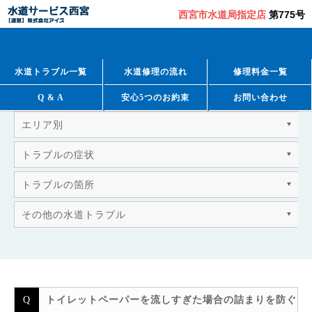
西宮市水道局指定店
第775号
QUESTION & ANSWER
よくあるご質問
水道トラブル一覧
水道修理の流れ
修理料金一覧
Q & A
安心5つのお約束
お問い合わせ
エリア別
トラブルの症状
トラブルの箇所
その他の水道トラブル
トイレットペーパーを流しすぎた場合の詰まりを防ぐ