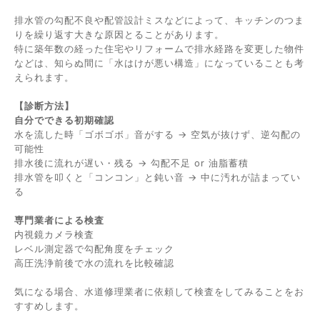
排水管の勾配不良や配管設計ミスなどによって、キッチンのつま
りを繰り返す大きな原因とることがあります。
特に築年数の経った住宅やリフォームで排水経路を変更した物件
などは、知らぬ間に「水はけが悪い構造」になっていることも考
えられます。
【診断方法】
自分でできる初期確認
水を流した時「ゴボゴボ」音がする → 空気が抜けず、逆勾配の
可能性
排水後に流れが遅い・残る → 勾配不足 or 油脂蓄積
排水管を叩くと「コンコン」と鈍い音 → 中に汚れが詰まってい
る
専門業者による検査
内視鏡カメラ検査
レベル測定器で勾配角度をチェック
高圧洗浄前後で水の流れを比較確認
気になる場合、水道修理業者に依頼して検査をしてみることをお
すすめします。