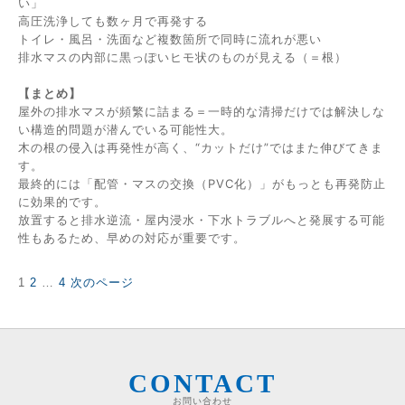
い」
高圧洗浄しても数ヶ月で再発する
トイレ・風呂・洗面など複数箇所で同時に流れが悪い
排水マスの内部に黒っぽいヒモ状のものが見える（＝根）
【まとめ】
屋外の排水マスが頻繁に詰まる＝一時的な清掃だけでは解決しな
い構造的問題が潜んでいる可能性大。
木の根の侵入は再発性が高く、“カットだけ”ではまた伸びてきま
す。
最終的には「配管・マスの交換（PVC化）」がもっとも再発防止
に効果的です。
放置すると排水逆流・屋内浸水・下水トラブルへと発展する可能
性もあるため、早めの対応が重要です。
固
固
固
1
2
…
4
次のページ
投
定
定
定
稿
ペ
ペ
ペ
の
ー
ー
ー
ペ
ジ
ジ
ジ
ー
ジ
CONTACT
送
お問い合わせ