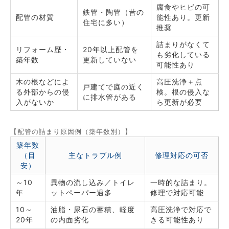
腐食やヒビの可
鉄管・陶管（昔の
配管の材質
能性あり。更新
住宅に多い）
推奨
詰まりがなくて
リフォーム歴・
20年以上配管を
も劣化している
築年数
更新していない
可能性あり
木の根などによ
高圧洗浄＋点
戸建てで庭の近く
る外部からの侵
検。根の侵入な
に排水管がある
入がないか
ら更新が必要
【配管の詰まり原因例（築年数別）】
築年数
（目
主なトラブル例
修理対応の可否
安）
～10
異物の流し込み／トイレ
一時的な詰まり。
年
ットペーパー過多
修理で対応可能
10～
油脂・尿石の蓄積、軽度
高圧洗浄で対応で
20年
の内面劣化
きる可能性あり