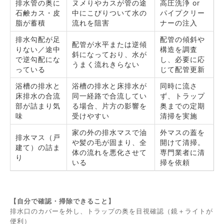
排水管の奥に
ヌメりやカスが管の途
高圧洗浄 or
石鹸カス・皮
中にこびりついて水の
パイプクリー
脂が蓄積
流れを阻害
ナーの注入
排水勾配が足
配管の傾斜や
配管が水平または逆傾
りない／途中
構造を調査
斜になっており、水が
で逆勾配にな
し、必要に応
うまく流れきらない
っている
じて配管更新
浴槽の排水と
浴槽の排水と床排水が
同時に流さ
床排水の合流
同一経路で合流してい
ず、トラップ
部が詰まり気
る場合、片方の影響を
奥までの定期
味
受けやすい
清掃を実施
家の外の排水マスで油
外マスの蓋を
排水マス（戸
や髪の毛が固まり、全
開けて清掃。
建て）の詰ま
体の流れを悪化させて
専門業者に清
り
いる
掃を依頼
【自分で確認・掃除できること】
排水口のカバーを外し、トラップの奥を目視確認（鏡＋ライトが
便利）