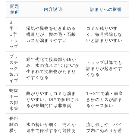
問題
内容説明
詰まりへの影響
箇所
S
字・
湿気や異物をせき止める
ゴミが残りやす
U字
構造だが、髪の毛・石鹸
く、毎月掃除しな
トラ
カスが溜まりやすい
いと詰まりやすい
ップ
プラ
経年劣化で接続部がゆが
スチ
トラップ以降でも
み、水の流れに“くぼみ”が
ック
詰まりが起きやす
生まれて沈殿物がたまり
製パ
くなる
やすくなる
イプ
蛇腹
曲がりやすくゴミも溜ま
1〜2年で油・歯磨
ホー
りやすい。DIYで多用され
き粉のカスが詰ま
ス排
るが長期的には非推奨
るケース多い
水管
長距
離の
水の勢いが弱く、汚れが
流し残しや、パイ
横引
途中で停滞する可能性あ
プ内にぬめりが蓄