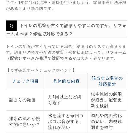
半年～1年に1回は点検・清掃を行いましょう。家庭用高圧洗浄機
があるとより効果的です。
トイレの配管が古くて詰まりやすいのですが、リフォ
ームすべき？修理で対応できる？
トイレの配管が古くなっている場合、詰まりのリスクが高まりま
す。詰まりの頻度や配管の材質・劣化状況によって、
リフォーム
（配管）すべきか修理で対応できるか
は大きく異なります。
【まず確認すべきチェックポイント】
該当する場合の
チェック項目
具体的な内容
対応指針
根本原因の解消
月1回以上など繰
詰まりの頻度
が必要。配管更
り返す
新を検討
水を流すと毎回ゴ
勾配や内面劣化
排水の流れが慢
ボゴボ音がする、
の疑い。内視鏡
性的に悪いか？
流れが弱い
調査を検討