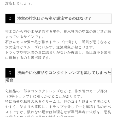
対応しましょう。
浴室の排水口から泡が逆流するのはなぜ？
排水口から泡や水が逆流する場合、排水管内の空気の逃げ道が詰
まっているサインです。
石けんカスや髪の毛が排水トラップに溜まり、通気が悪くなると
水の流れがスムーズにいかず、逆流現象が起こります。
トラップや排水管の奥に詰まりがないか確認し、高圧洗浄を業者
に依頼するのも選択肢です。
洗面台に化粧品やコンタクトレンズを流してしまった
場合
化粧品の一部やコンタクトレンズなどは、排水管のカーブ部分
（S字トラップ）に引っかかることがあります。
特に油分や粘性のあるクリームは、他のゴミと絡まって塊になり
やすく、詰まりの原因に。トラップを外して中を確認するのがベ
ストですが、慣れない場合は無理をせず専門業者に依頼を。悪臭