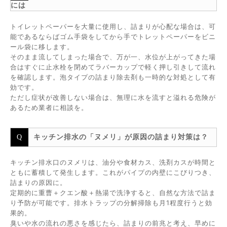
には
トイレットペーパーを大量に使用し、詰まりが心配な場合は、可
能であるならばゴム手袋をしてから手でトレットペーパーをビニ
ール袋に移します。
そのまま流してしまった場合で、万が一、水位が上がってきた場
合はすぐに止水栓を閉めてラバーカップで軽く押し引きして流れ
を確認します。泡タイプの詰まり除去剤も一時的な対処として有
効です。
ただし症状が改善しない場合は、無理に水を流すと溢れる危険が
あるため業者に相談を。
キッチン排水の「ヌメリ」が原因の詰まり対策は？
キッチン排水口のヌメリは、油分や食材カス、洗剤カスが時間と
ともに蓄積して発生します。これがパイプの内壁にこびりつき、
詰まりの原因に。
定期的に重曹＋クエン酸＋熱湯で洗浄すると、自然な方法で詰ま
り予防が可能です。排水トラップの分解掃除も月1程度行うと効
果的。
臭いや水の流れの悪さを感じたら、詰まりの前兆と考え、早めに