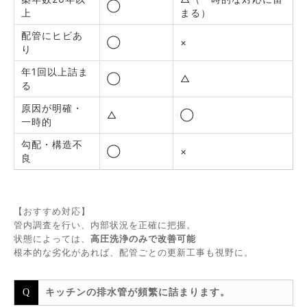
◯
上
まる）
配管にヒビあ
◯
×
り
年1回以上詰ま
◯
△
る
原因が明確・
△
◯
一時的
勾配・構造不
◯
×
良
【おすすめ対応】
管内調査を行い、内部状況を正確に把握。
状態によっては、
高圧洗浄のみで改善可能
根本的な劣化があれば、配管ごとの更新工事も視野に。
キッチンの排水管が頻繁に詰まります。