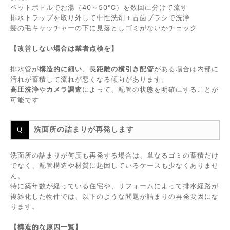
ペットボトルでお湯（40～50℃）を数回に分けて流す
排水トラップを取り外して中性洗剤＋古歯ブラシで洗浄
髪の毛キャッチャーの下に見落としゴミがないかチェック
【改善しない場合は業者点検を】
排水管が
構造的に細い
、
長距離の横引き配管
がある場合は内部に
汚れが蓄積して流れが悪くなる傾向があります。
高圧洗浄
や
カメラ調査
によって、配管の状態を明確にすることが
可能です
洗面所の詰まりが再発します
洗面所の詰まりが何度も再発する場合は、単なるゴミの蓄積だけ
でなく、配管構造や材質に起因しているケースも少なくありませ
ん。
特に築年数が経っている住宅や、リフォームによって排水経路が
複雑化した物件では、以下のような問題が詰まりの再発要因にな
ります。
【構造的な原因一覧】