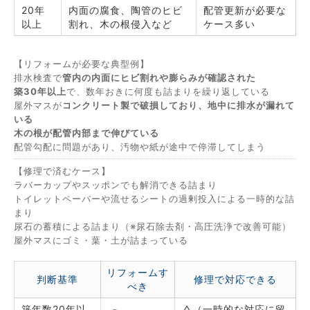
20年
内面の腐食、陶管のヒビ
配管更新が必要な
以上
割れ、木の根侵入など
ケース多い
【リフォームが必要な典型例】
排水検査で
管内の内面にヒビ割れや膨らみが確認された
築30年以上
で、数年おきに何度も詰まりを繰り返している
屋外マスが
コンクリート製で破損しており、地中に排水が漏れて
いる
木の根が配管内部まで伸びている
配管勾配に問題があり、汚物や紙が途中で停滞してしまう
【修理で済むケース】
ラバーカップやスッポンでも解消できる詰まり
トイレットペーパーや流せるシートの過剰投入による一時的な詰
まり
尿石の蓄積による詰まり（※尿石除去剤・高圧洗浄で改善可能）
屋外マスにゴミ・葉・土が詰まっている
リフォームす
判断基準
修理で対応できる
べき
築年数20年以
△（一時的な対応に留