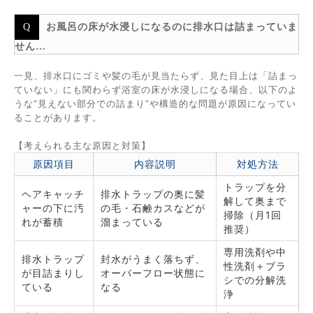
お風呂の床が水浸しになるのに排水口は詰まっていま
せん…
一見、排水口にゴミや髪の毛が見当たらず、見た目上は「詰まっ
ていない」にも関わらず浴室の床が水浸しになる場合、以下のよ
うな“見えない部分での詰まり”や構造的な問題が原因になってい
ることがあります。
【考えられる主な原因と対策】
原因項目
内容説明
対処方法
トラップを分
ヘアキャッチ
排水トラップの奥に髪
解して奥まで
ャーの下に汚
の毛・石鹸カスなどが
掃除（月1回
れが蓄積
溜まっている
推奨）
専用洗剤や中
排水トラップ
封水がうまく落ちず、
性洗剤＋ブラ
が目詰まりし
オーバーフロー状態に
シでの分解洗
ている
なる
浄