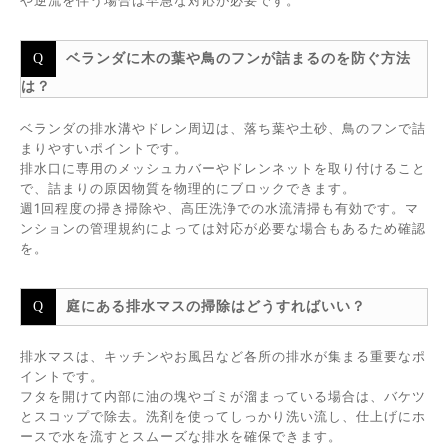
や逆流を伴う場合は早急な対応が必要です。
ベランダに木の葉や鳥のフンが詰まるのを防ぐ方法
は？
ベランダの排水溝やドレン周辺は、落ち葉や土砂、鳥のフンで詰
まりやすいポイントです。
排水口に専用のメッシュカバーやドレンネットを取り付けること
で、詰まりの原因物質を物理的にブロックできます。
週1回程度の掃き掃除や、高圧洗浄での水流清掃も有効です。マ
ンションの管理規約によっては対応が必要な場合もあるため確認
を。
庭にある排水マスの掃除はどうすればいい？
排水マスは、キッチンやお風呂など各所の排水が集まる重要なポ
イントです。
フタを開けて内部に油の塊やゴミが溜まっている場合は、バケツ
とスコップで除去。洗剤を使ってしっかり洗い流し、仕上げにホ
ースで水を流すとスムーズな排水を確保できます。