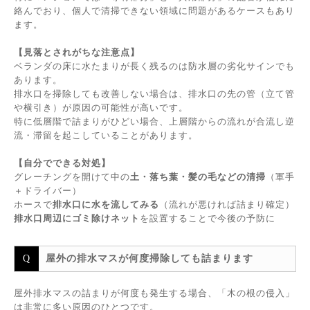
絡んでおり、個人で清掃できない領域に問題があるケースもあり
ます。
【見落とされがちな注意点】
ベランダの床に水たまりが長く残るのは防水層の劣化サインでも
あります。
排水口を掃除しても改善しない場合は、排水口の先の管（立て管
や横引き）が原因の可能性が高いです。
特に低層階で詰まりがひどい場合、上層階からの流れが合流し逆
流・滞留を起こしていることがあります。
【自分でできる対処】
グレーチングを開けて中の
土・落ち葉・髪の毛などの清掃
（軍手
＋ドライバー）
ホースで
排水口に水を流してみる
（流れが悪ければ詰まり確定）
排水口周辺にゴミ除けネット
を設置することで今後の予防に
屋外の排水マスが何度掃除しても詰まります
屋外排水マスの詰まりが何度も発生する場合、「木の根の侵入」
は非常に多い原因のひとつです。