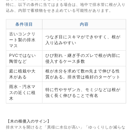
特に、以下の条件に当てはまる場合は、地中で排水管に根が入り
込み、内部で蓄積物をせき止めている可能性があります。
条件項目
内容
古いコンクリ
つなぎ目にスキマができやすく、根が
ート製の排水
入り込みやすい
マス
PVCではない
ひび割れ・継ぎ手のズレで根が内部に
陶管など
侵入するケース多数
庭に植栽や大
根が水分を求めて数m先まで伸びる性
木がある
質がある。排水管は格好のターゲット
雨水・汚水マ
特に竹やサザンカ、モミジなどは根が
スの近くに植
強く長く伸びることで有名
木
【木の根侵入のサイン】
排水マスを開けると「異様に水位が高い」「ゆっくりしか減らな