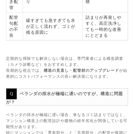
き配
り
積
管
配管
詰まりが再発しや
緩すぎても急すぎても水
勾配
すく、高圧洗浄し
が正しく流れず、ゴミが
の不
ても一時的な改善
残る原因に
良
にとどまる
定期的な掃除でも解決しない場合は、専門業者による構造調査
（カメラ診断など）をおすすめします。
長期的な視点では、
構造の見直し・配管材のアップグレード
が結
果的にコストパフォーマンスの良い解決策になります。
ベランダの排水が極端に遅いのですが、構造に問題
が？
ベランダの排水が極端に遅い場合、単なるゴミ詰まりではなく、
マンション構造上の配管設計や建物の経年劣化が関係している可
能性があります。
特にマンションでは「専有部分」と「共用部分」の配管が複雑に