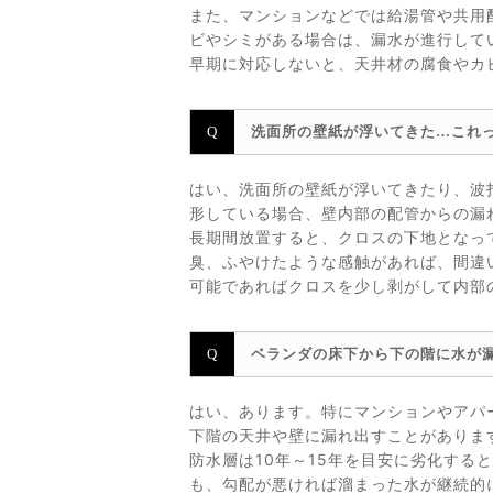
また、マンションなどでは給湯管や共用
ビやシミがある場合は、漏水が進行して
早期に対応しないと、天井材の腐食やカ
洗面所の壁紙が浮いてきた…これ
はい、洗面所の壁紙が浮いてきたり、波
形している場合、壁内部の配管からの漏
長期間放置すると、クロスの下地となっ
臭、ふやけたような感触があれば、間違
可能であればクロスを少し剥がして内部
ベランダの床下から下の階に水が
はい、あります。特にマンションやアパ
下階の天井や壁に漏れ出すことがありま
防水層は10年～15年を目安に劣化す
も、勾配が悪ければ溜まった水が継続的