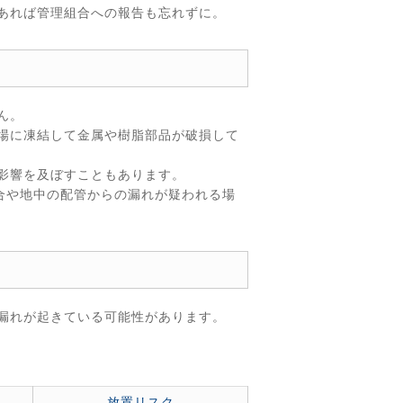
あれば管理組合への報告も忘れずに。
ん。
場に凍結して金属や樹脂部品が破損して
影響を及ぼすこともあります。
合や地中の配管からの漏れが疑われる場
漏れが起きている可能性があります。
放置リスク