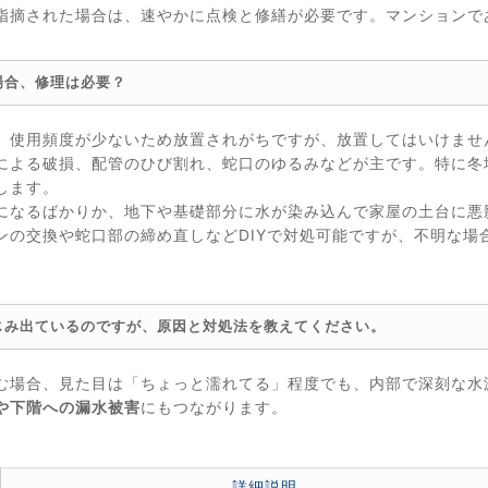
指摘された場合は、速やかに点検と修繕が必要です。マンションで
場合、修理は必要？
、使用頻度が少ないため放置されがちですが、放置してはいけませ
による破損、配管のひび割れ、蛇口のゆるみなどが主です。特に冬
します。
になるばかりか、地下や基礎部分に水が染み込んで家屋の土台に悪
ンの交換や蛇口部の締め直しなどDIYで対処可能ですが、不明な場
じみ出ているのですが、原因と対処法を教えてください。
む場合、見た目は「ちょっと濡れてる」程度でも、内部で深刻な水
や下階への漏水被害
にもつながります。
詳細説明