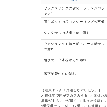
ワックスリングの劣化（フランジパッ
キン）
固定ボルトの緩み／シーリングの不備
タンクからの結露・伝い漏れ
ウォシュレット給水部・ホース部から
の漏れ
給水管・止水栓からの漏れ
床下配管からの漏れ
【注意すべき「見逃しやすい症状」】
木造住宅で床がフカフカする
→ 床材の
異臭がする／虫が湧く
→ 排水が滞留し
1階天井にシミが…（2階トイレ使用）
→