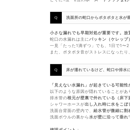
洗面所の蛇口からポタポタと水が
小さな漏れでも早期対処が重要です。放
蛇口の水漏れは主に
パッキン（ケレップ
一見「たった1滴ずつ」でも、1日で1〜
また、ポタポタ音がストレスになったり
床が濡れているけど、蛇口や排水
「見えない水漏れ」が起きている可能性
以下のような原因が隠れていることがあ
排水管の
根元が壁裏で外れている（床下
シャワーホースが
出し入れ時に水をこぼ
洗面台背面の壁内で、
給水管が微細に割
洗面ボウルの裏から
水が壁に沿って垂れ
確認ポイント
：