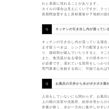
わと表面に現れることがあります。
タイルの場合は見えにくいですが、クッ
長期間放置すると床材腐食や下地材の損
キッチンの引き出し内が湿ってい
キッチンの引き出し内が湿っている場合
まず疑うべきは、シンク下の配管まわり
り、接続部が緩んでいたりすると、そこ
また、食洗器がある場合、その排水ホー
が必要です。濡れている箇所をしっかり
専門業者に依頼する前に、可能であれば
お風呂の天井から水がポタポタ垂
入浴をしていないにも関わらず、お風呂
上の階の浴室や洗面所、給排水管からの
井裏が狭く、水が一方向に集中しやすい