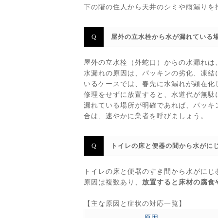
下の階の住人から天井のシミや雨漏りを
屋外の立水栓から水が漏れている
屋外の立水栓（外蛇口）からの水漏れは
水漏れの原因は、パッキンの劣化、凍結
いるケースでは、春先に水漏れが顕在化
修理をせずに放置すると、水道代が無駄
漏れている場所が明確であれば、パッキ
合は、速やかに業者を呼びましょう。
トイレの床と便器の間から水がに
トイレの床と便器のすき間から水がにじ
原因は複数あり、
放置すると床材の腐食
【主な原因と症状の対応一覧】
原因