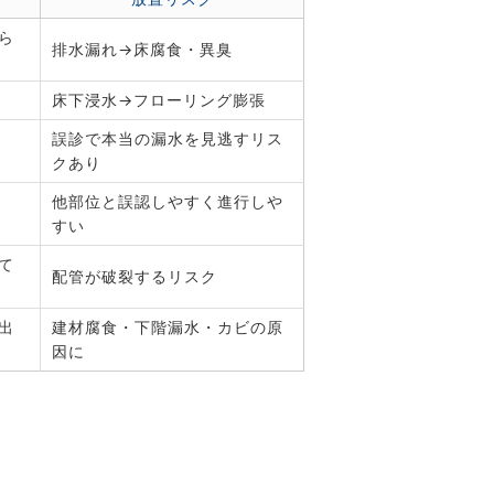
ら
排水漏れ→床腐食・異臭
床下浸水→フローリング膨張
誤診で本当の漏水を見逃すリス
クあり
他部位と誤認しやすく進行しや
すい
て
配管が破裂するリスク
出
建材腐食・下階漏水・カビの原
因に