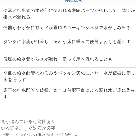
便器と排水管の接続部に使われる密閉パーツが劣化して、隙間か
排水が漏れる
便器がわずかに動く／設置時のコーキング不良で水がしみ出る
タンクに水滴が付着し、それが床に垂れて便器まわりを濡らす
便座の給水管から水が漏れ、伝って床へ流れることも
壁側の給水配管のゆるみやパッキン劣化により、水が便器に伝っ
床を濡らす
床下の排水配管が破損、または勾配不良による漏れ水が床に染み
す
腐食が進んでいる可能性あり
ている証拠。すぐ対応が必要
 上階トイレからの排水漏れの可能性大