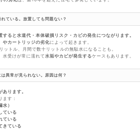
垂れている。放置しても問題ない？
置すると水道代・本体破損リスク・カビの発生につながります。
）やカートリッジの劣化
によって起きます。
2リットル、月間で数十リットルの無駄水になることも。
、水受けが常に濡れて
水垢やカビが発生する
ケースもあります。
には異常が見られない。原因は何？
があります。
ります：
漏水）
している
れている
てきている