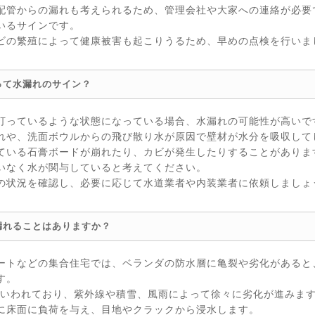
配管からの漏れも考えられるため、管理会社や大家への連絡が必要
いるサインです。
ビの繁殖によって健康被害も起こりうるため、早めの点検を行いま
って水漏れのサイン？
打っているような状態になっている場合、水漏れの可能性が高いで
れや、洗面ボウルからの飛び散り水が原因で壁材が水分を吸収して
ている石膏ボードが崩れたり、カビが発生したりすることがありま
いなく水が関与していると考えてください。
の状況を確認し、必要に応じて水道業者や内装業者に依頼しましょ
漏れることはありますか？
ートなどの集合住宅では、ベランダの防水層に亀裂や劣化があると
す。
るといわれており、紫外線や積雪、風雨によって徐々に劣化が進みま
に床面に負荷を与え、目地やクラックから浸水します。