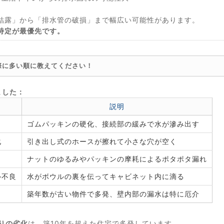
結露」から「排水管の破損」まで幅広い可能性があります。
特定が最優先です。
際に多い順に教えてください！
ました：
説明
ゴムパッキンの硬化、接続部の緩みで水が滲み出す
化
引き出し式のホースが擦れて小さな穴が空く
ナットのゆるみやパッキンの摩耗によるポタポタ漏れ
ル不良
水がボウルの裏を伝ってキャビネット内に滴る
）
築年数が古い物件で多発、壁内部の漏水は特に厄介
りの劣化
は、築10年を超えた住宅で多発しています。