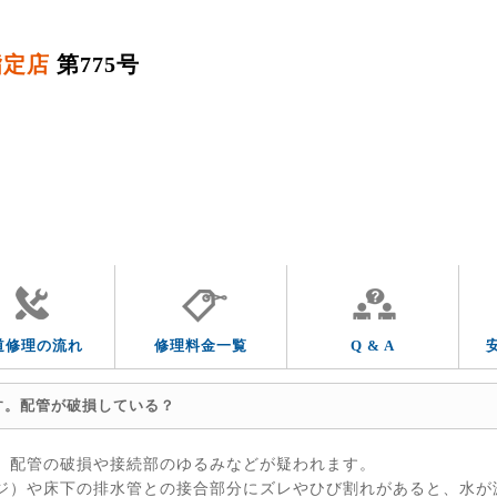
指定店
第775号
QUESTION & ANSWER
よくあるご質問
トラブルの症状
トラブルの箇所
道修理の流れ
修理料金一覧
Q & A
す。配管が破損している？
、配管の破損や接続部のゆるみなどが疑われます。
ジ）や床下の排水管との接合部分にズレやひび割れがあると、水が