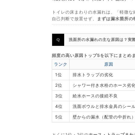
トイレの床まわりの水漏れは、「軽微な
自己判断で放置せず、
まずは漏水箇所の
洗面所の水漏れの主な原因は？実
頻度の高い原因トップ5を以下にまとめ
ランク
原因
1位
排水トラップの劣化
2位
シャワー付き水栓のホース劣
3位
給水ホースの接続不良
4位
洗面ボウルと排水金具のシー
5位
壁からの漏水（配管の中折れ
とくに1位・2位の
ホース・トラップまわ