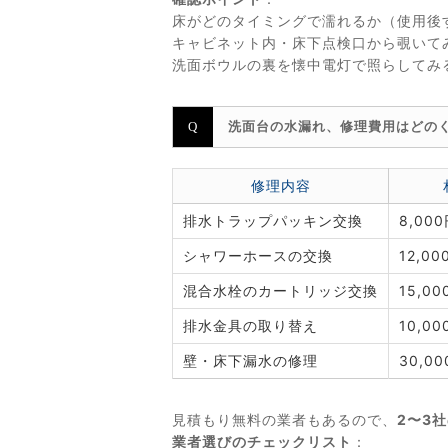
床がどのタイミングで濡れるか（使用後
キャビネット内・床下点検口から覗いて
洗面ボウルの裏を懐中電灯で照らしてみ
洗面台の水漏れ、修理費用はどの
修理内容
排水トラップパッキン交換
8,00
シャワーホースの交換
12,0
混合水栓のカートリッジ交換
15,0
排水金具の取り替え
10,0
壁・床下漏水の修理
30,0
見積もり無料の業者もあるので、
2〜3
業者選びのチェックリスト
：