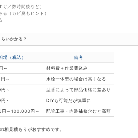
すぐ／数時間後など）
みる（カビ臭もヒント）
る
くらいかかる？
相場（税込）
備考
0円～
材料費＋作業費込み
00円～
水栓一体型の場合は高くなる
00円～
型番によって部品価格に差あり
00円～
DIYも可能だが慎重に
00円～100,000円～
配管工事・内装補修含むと高額
社の相見積もりがおすすめ
です。