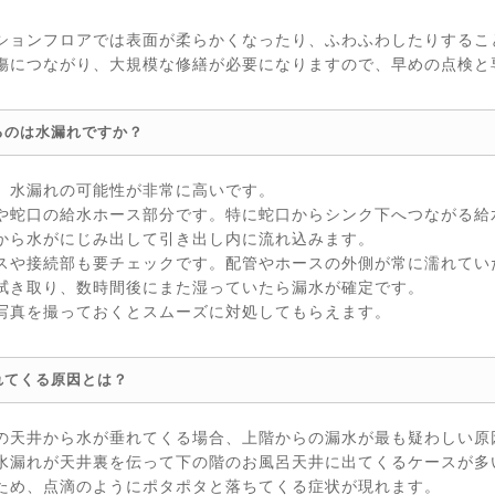
ションフロアでは表面が柔らかくなったり、ふわふわしたりするこ
傷につながり、大規模な修繕が必要になりますので、早めの点検と
るのは水漏れですか？
、水漏れの可能性が非常に高いです。
や蛇口の給水ホース部分です。特に蛇口からシンク下へつながる給
から水がにじみ出して引き出し内に流れ込みます。
スや接続部も要チェックです。配管やホースの外側が常に濡れてい
拭き取り、数時間後にまた湿っていたら漏水が確定です。
写真を撮っておくとスムーズに対処してもらえます。
れてくる原因とは？
の天井から水が垂れてくる場合、上階からの漏水が最も疑わしい原
水漏れが天井裏を伝って下の階のお風呂天井に出てくるケースが多
ため、点滴のようにポタポタと落ちてくる症状が現れます。