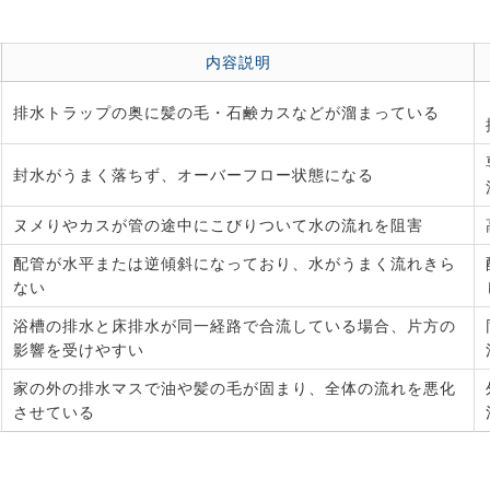
内容説明
排水トラップの奥に髪の毛・石鹸カスなどが溜まっている
封水がうまく落ちず、オーバーフロー状態になる
ヌメりやカスが管の途中にこびりついて水の流れを阻害
配管が水平または逆傾斜になっており、水がうまく流れきら
ない
浴槽の排水と床排水が同一経路で合流している場合、片方の
影響を受けやすい
家の外の排水マスで油や髪の毛が固まり、全体の流れを悪化
させている