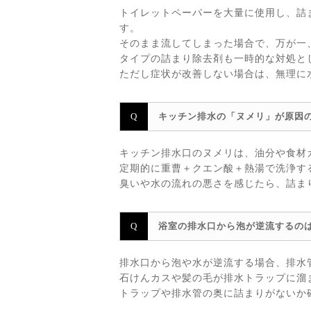
トイレットペーパーを大量に使用し、詰
す。
そのまま流してしまった場合で、万が一
タイプの詰まり除去剤も一時的な対処と
ただし症状が改善しない場合は、無理に
キッチン排水の「ヌメリ」が原因
キッチン排水口のヌメリは、油分や食材
定期的に重曹＋クエン酸＋熱湯で洗浄す
臭いや水の流れの悪さを感じたら、詰ま
浴室の排水口から泡が逆流するの
排水口から泡や水が逆流する場合、排水
石けんカスや髪の毛が排水トラップに溜
トラップや排水管の奥に詰まりがないか