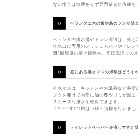
ない場合は無理をせず専門業者に依頼を
ベランダに木の葉や鳥のフンが詰
ベランダの排水溝やドレン周辺は、落ち
排水口に専用のメッシュカバーやドレン
週1回程度の掃き掃除や、高圧洗浄での
庭にある排水マスの掃除はどうす
排水マスは、キッチンやお風呂など各所
フタを開けて内部に油の塊やゴミが溜ま
スムーズな排水を確保できます。
半年～1年に1回は点検・清掃を行いま
トイレットペーパーを流しすぎた