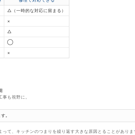
△（一時的な対応に留まる）
×
△
◯
×
。
能
工事も視野に。
ます。
よって、キッチンのつまりを繰り返す大きな原因とることがありま