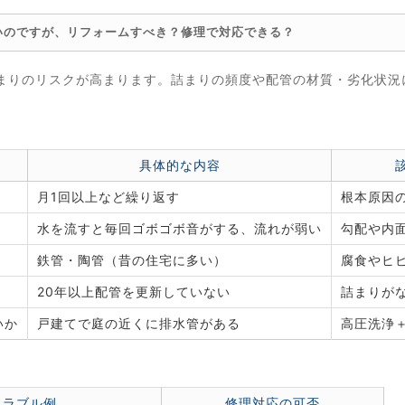
いのですが、リフォームすべき？修理で対応できる？
まりのリスクが高まります。詰まりの頻度や配管の材質・劣化状況
。
具体的な内容
月1回以上など繰り返す
根本原因
水を流すと毎回ゴボゴボ音がする、流れが弱い
勾配や内
鉄管・陶管（昔の住宅に多い）
腐食やヒ
20年以上配管を更新していない
詰まりが
いか
戸建てで庭の近くに排水管がある
高圧洗浄
トラブル例
修理対応の可否