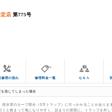
指定店
第775号
QUESTION & ANSWER
よくあるご質問
トラブルの症状
トラブルの箇所
道修理の流れ
修理料金一覧
Q & A
ズを流してしまった場合
、排水管のカーブ部分（S字トラップ）に引っかかることがありま
ゴミと絡まって塊になりやすく、詰まりの原因に。トラップを外し