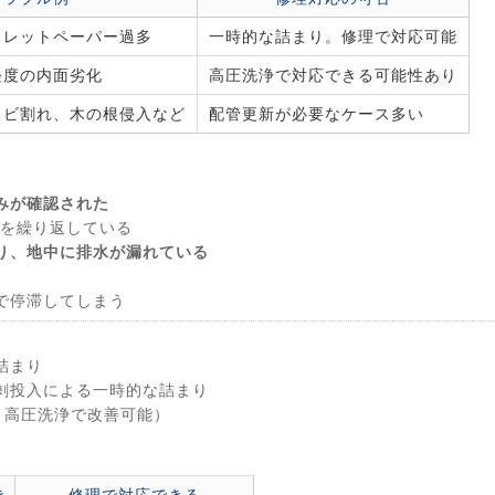
イレットペーパー過多
一時的な詰まり。修理で対応可能
軽度の内面劣化
高圧洗浄で対応できる可能性あり
ヒビ割れ、木の根侵入など
配管更新が必要なケース多い
みが確認された
を繰り返している
り、地中に排水が漏れている
で停滞してしまう
詰まり
剰投入による一時的な詰まり
・高圧洗浄で改善可能）
き
修理で対応できる