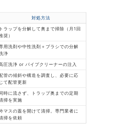
対処方法
トラップを分解して奥まで掃除（月1回
推奨）
専用洗剤や中性洗剤＋ブラシでの分解
洗浄
高圧洗浄 or パイプクリーナーの注入
配管の傾斜や構造を調査し、必要に応
じて配管更新
同時に流さず、トラップ奥までの定期
清掃を実施
外マスの蓋を開けて清掃。専門業者に
清掃を依頼