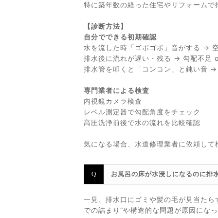
特に築年数の経った住宅やリフォームで
【診断方法】
自分でできる初期確認
水を流した時「ゴボゴボ」音がする → 
排水後に流れが遅い・残る → 勾配不足 o
排水管を叩くと「コンコン」と鈍い音 →
専門業者による検査
内視鏡カメラ検査
レベル測定器で勾配角度をチェック
高圧洗浄前後で水の流れを比較確認
気になる場合、水道修理業者に依頼して
お風呂の床が水浸しになるのに排
一見、排水口にゴミや髪の毛が見当たら
での詰まり”や構造的な問題が原因にな