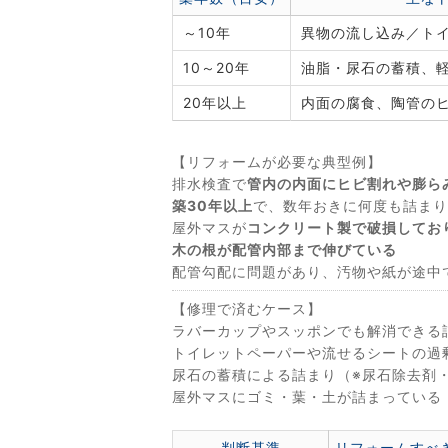
～10年
異物の流し込み／ト
10～20年
油脂・尿石の蓄積、
20年以上
内面の腐食、陶管の
【リフォームが必要な典型例】
排水検査で
管内の内面にヒビ割れや膨ら
築30年以上
で、数年おきに何度も詰まり
屋外マスが
コンクリート製で破損してお
木の根が配管内部まで伸びている
配管勾配に問題があり、汚物や紙が途中
【修理で済むケース】
ラバーカップやスッポンでも解消できる
トイレットペーパーや流せるシートの過
尿石の蓄積による詰まり（※尿石除去剤
屋外マスにゴミ・葉・土が詰まっている
判断基準
リフォームすべ