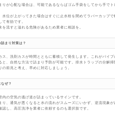
まりが心配な場合は、可能であるならばゴム手袋をしてから手でト
、水位が上がってきた場合はすぐに止水栓を閉めてラバーカップで
して有効です。
水を流すと溢れる危険があるため業者に相談を。
の詰まり対策は？
カス、洗剤カスが時間とともに蓄積して発生します。これがパイプ
ると、自然な方法で詰まり予防が可能です。排水トラップの分解掃
りの前兆と考え、早めに対応しましょう。
はなぜ？
管内の空気の逃げ道が詰まっているサインです。
まり、通気が悪くなると水の流れがスムーズにいかず、逆流現象が
確認し、高圧洗浄を業者に依頼するのも選択肢です。