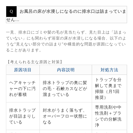
お風呂の床が水浸しになるのに排水口は詰まっていま
せん…
一見、排水口にゴミや髪の毛が見当たらず、見た目上は「詰まっ
ていない」にも関わらず浴室の床が水浸しになる場合、以下のよ
うな“見えない部分での詰まり”や構造的な問題が原因になってい
ることがあります。
【考えられる主な原因と対策】
原因項目
内容説明
対処方法
トラップを分
ヘアキャッチ
排水トラップの奥に髪
解して奥まで
ャーの下に汚
の毛・石鹸カスなどが
掃除（月1回
れが蓄積
溜まっている
推奨）
専用洗剤や中
排水トラップ
封水がうまく落ちず、
性洗剤＋ブラ
が目詰まりし
オーバーフロー状態に
シでの分解洗
ている
なる
浄