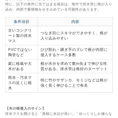
特に、以下の条件に当てはまる場合は、地中で排水管に根が入り
込み、内部で蓄積物をせき止めている可能性があります。
条件項目
内容
古いコンクリ
つなぎ目にスキマができやすく、根が
ート製の排水
入り込みやすい
マス
PVCではない
ひび割れ・継ぎ手のズレで根が内部に
陶管など
侵入するケース多数
庭に植栽や大
根が水分を求めて数m先まで伸びる性
木がある
質がある。排水管は格好のターゲット
雨水・汚水マ
特に竹やサザンカ、モミジなどは根が
スの近くに植
強く長く伸びることで有名
木
【木の根侵入のサイン】
排水マスを開けると「異様に水位が高い」「ゆっくりしか減らな