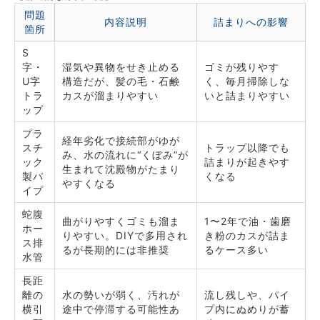
問題
内容説明
詰まりへの影響
箇所
S
字・
湿気や異物をせき止める
ゴミが残りやす
U字
構造だが、髪の毛・石鹸
く、毎月掃除しな
トラ
カスが溜まりやすい
いと詰まりやすい
ップ
プラ
経年劣化で接続部がゆが
スチ
トラップ以降でも
み、水の流れに“くぼみ”が
ック
詰まりが起きやす
生まれて沈殿物がたまり
製パ
くなる
やすくなる
イプ
蛇腹
曲がりやすくゴミも溜ま
1〜2年で油・歯磨
ホー
りやすい。DIYで多用され
き粉のカスが詰ま
ス排
るが長期的には非推奨
るケース多い
水管
長距
離の
水の勢いが弱く、汚れが
流し残しや、パイ
横引
途中で停滞する可能性あ
プ内にぬめりが蓄