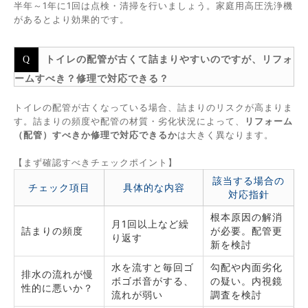
半年～1年に1回は点検・清掃を行いましょう。家庭用高圧洗浄機
があるとより効果的です。
トイレの配管が古くて詰まりやすいのですが、リフォ
ームすべき？修理で対応できる？
トイレの配管が古くなっている場合、詰まりのリスクが高まりま
す。詰まりの頻度や配管の材質・劣化状況によって、
リフォーム
（配管）すべきか修理で対応できるか
は大きく異なります。
【まず確認すべきチェックポイント】
該当する場合の
チェック項目
具体的な内容
対応指針
根本原因の解消
月1回以上など繰
詰まりの頻度
が必要。配管更
り返す
新を検討
水を流すと毎回ゴ
勾配や内面劣化
排水の流れが慢
ボゴボ音がする、
の疑い。内視鏡
性的に悪いか？
流れが弱い
調査を検討