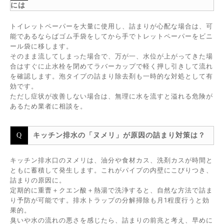
には
トイレットペーパーを大量に使用し、詰まりが心配な場合は、可
能であるならばゴム手袋をしてから手でトレットペーパーをビニ
ール袋に移します。
そのまま流してしまった場合で、万が一、水位が上がってきた場
合はすぐに止水栓を閉めてラバーカップで軽く押し引きして流れ
を確認します。泡タイプの詰まり除去剤も一時的な対処として有
効です。
ただし症状が改善しない場合は、無理に水を流すと溢れる危険が
あるため業者に相談を。
キッチン排水の「ヌメリ」が原因の詰まり対策は？
キッチン排水口のヌメリは、油分や食材カス、洗剤カスが時間と
ともに蓄積して発生します。これがパイプの内壁にこびりつき、
詰まりの原因に。
定期的に重曹＋クエン酸＋熱湯で洗浄すると、自然な方法で詰ま
り予防が可能です。排水トラップの分解掃除も月1程度行うと効
果的。
臭いや水の流れの悪さを感じたら、詰まりの前兆と考え、早めに