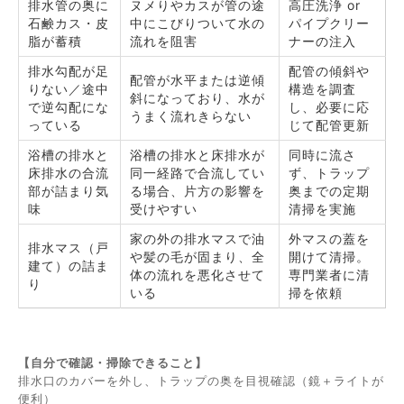
排水管の奥に
ヌメりやカスが管の途
高圧洗浄 or
石鹸カス・皮
中にこびりついて水の
パイプクリー
脂が蓄積
流れを阻害
ナーの注入
排水勾配が足
配管の傾斜や
配管が水平または逆傾
りない／途中
構造を調査
斜になっており、水が
で逆勾配にな
し、必要に応
うまく流れきらない
っている
じて配管更新
浴槽の排水と
浴槽の排水と床排水が
同時に流さ
床排水の合流
同一経路で合流してい
ず、トラップ
部が詰まり気
る場合、片方の影響を
奥までの定期
味
受けやすい
清掃を実施
家の外の排水マスで油
外マスの蓋を
排水マス（戸
や髪の毛が固まり、全
開けて清掃。
建て）の詰ま
体の流れを悪化させて
専門業者に清
り
いる
掃を依頼
【自分で確認・掃除できること】
排水口のカバーを外し、トラップの奥を目視確認（鏡＋ライトが
便利）