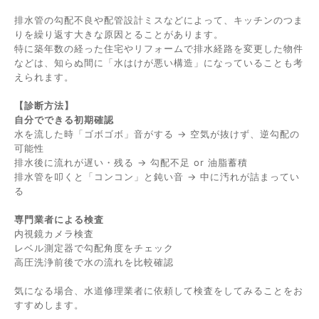
排水管の勾配不良や配管設計ミスなどによって、キッチンのつま
りを繰り返す大きな原因とることがあります。
特に築年数の経った住宅やリフォームで排水経路を変更した物件
などは、知らぬ間に「水はけが悪い構造」になっていることも考
えられます。
【診断方法】
自分でできる初期確認
水を流した時「ゴボゴボ」音がする → 空気が抜けず、逆勾配の
可能性
排水後に流れが遅い・残る → 勾配不足 or 油脂蓄積
排水管を叩くと「コンコン」と鈍い音 → 中に汚れが詰まってい
る
専門業者による検査
内視鏡カメラ検査
レベル測定器で勾配角度をチェック
高圧洗浄前後で水の流れを比較確認
気になる場合、水道修理業者に依頼して検査をしてみることをお
すすめします。