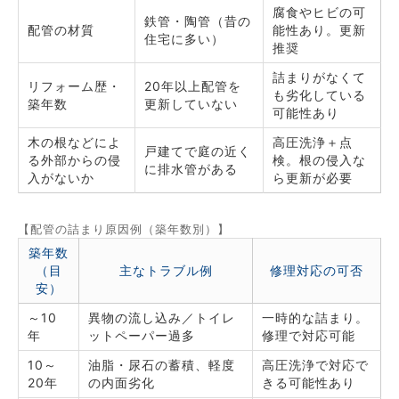
腐食やヒビの可
鉄管・陶管（昔の
配管の材質
能性あり。更新
住宅に多い）
推奨
詰まりがなくて
リフォーム歴・
20年以上配管を
も劣化している
築年数
更新していない
可能性あり
木の根などによ
高圧洗浄＋点
戸建てで庭の近く
る外部からの侵
検。根の侵入な
に排水管がある
入がないか
ら更新が必要
【配管の詰まり原因例（築年数別）】
築年数
（目
主なトラブル例
修理対応の可否
安）
～10
異物の流し込み／トイレ
一時的な詰まり。
年
ットペーパー過多
修理で対応可能
10～
油脂・尿石の蓄積、軽度
高圧洗浄で対応で
20年
の内面劣化
きる可能性あり