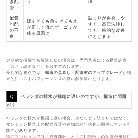
き配
り
積
管
配管
詰まりが再発しや
緩すぎても急すぎても水
勾配
すく、高圧洗浄し
が正しく流れず、ゴミが
の不
ても一時的な改善
残る原因に
良
にとどまる
定期的な掃除でも解決しない場合は、専門業者による構造調査
（カメラ診断など）をおすすめします。
長期的な視点では、
構造の見直し・配管材のアップグレード
が結
果的にコストパフォーマンスの良い解決策になります。
ベランダの排水が極端に遅いのですが、構造に問題
が？
ベランダの排水が極端に遅い場合、単なるゴミ詰まりではなく、
マンション構造上の配管設計や建物の経年劣化が関係している可
能性があります。
特にマンションでは「専有部分」と「共用部分」の配管が複雑に