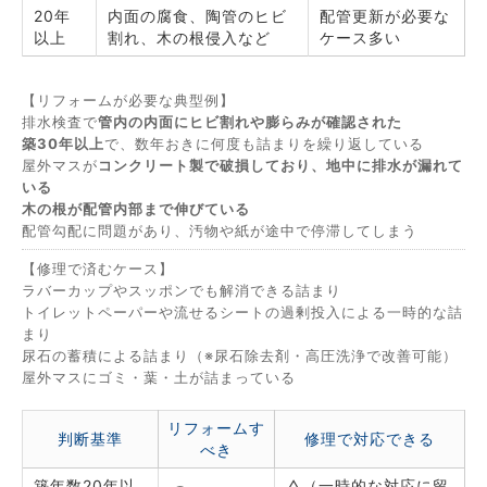
20年
内面の腐食、陶管のヒビ
配管更新が必要な
以上
割れ、木の根侵入など
ケース多い
【リフォームが必要な典型例】
排水検査で
管内の内面にヒビ割れや膨らみが確認された
築30年以上
で、数年おきに何度も詰まりを繰り返している
屋外マスが
コンクリート製で破損しており、地中に排水が漏れて
いる
木の根が配管内部まで伸びている
配管勾配に問題があり、汚物や紙が途中で停滞してしまう
【修理で済むケース】
ラバーカップやスッポンでも解消できる詰まり
トイレットペーパーや流せるシートの過剰投入による一時的な詰
まり
尿石の蓄積による詰まり（※尿石除去剤・高圧洗浄で改善可能）
屋外マスにゴミ・葉・土が詰まっている
リフォームす
判断基準
修理で対応できる
べき
築年数20年以
△（一時的な対応に留