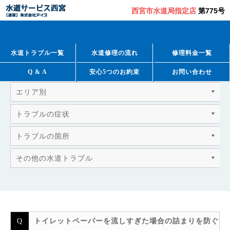
西宮市水道局指定店
第775号
QUESTION & ANSWER
よくあるご質問
水道トラブル一覧
水道修理の流れ
修理料金一覧
Q & A
安心5つのお約束
お問い合わせ
エリア別
トラブルの症状
トラブルの箇所
その他の水道トラブル
トイレットペーパーを流しすぎた場合の詰まりを防ぐ