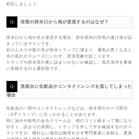
対応しましょう。
浴室の排水口から泡が逆流するのはなぜ？
排水口から泡や水が逆流する場合、排水管内の空気の逃げ道が詰
まっているサインです。
石けんカスや髪の毛が排水トラップに溜まり、通気が悪くなると
水の流れがスムーズにいかず、逆流現象が起こります。
トラップや排水管の奥に詰まりがないか確認し、高圧洗浄を業者
に依頼するのも選択肢です。
洗面台に化粧品やコンタクトレンズを流してしまった
場合
化粧品の一部やコンタクトレンズなどは、排水管のカーブ部分
（S字トラップ）に引っかかることがあります。
特に油分や粘性のあるクリームは、他のゴミと絡まって塊になり
やすく、詰まりの原因に。トラップを外して中を確認するのがベ
ストですが、慣れない場合は無理をせず専門業者に依頼を。悪臭