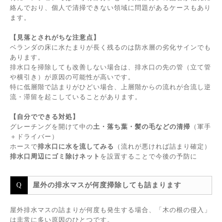
絡んでおり、個人で清掃できない領域に問題があるケースもあり
ます。
【見落とされがちな注意点】
ベランダの床に水たまりが長く残るのは防水層の劣化サインでも
あります。
排水口を掃除しても改善しない場合は、排水口の先の管（立て管
や横引き）が原因の可能性が高いです。
特に低層階で詰まりがひどい場合、上層階からの流れが合流し逆
流・滞留を起こしていることがあります。
【自分でできる対処】
グレーチングを開けて中の
土・落ち葉・髪の毛などの清掃
（軍手
＋ドライバー）
ホースで
排水口に水を流してみる
（流れが悪ければ詰まり確定）
排水口周辺にゴミ除けネット
を設置することで今後の予防に
屋外の排水マスが何度掃除しても詰まります
屋外排水マスの詰まりが何度も発生する場合、「木の根の侵入」
は非常に多い原因のひとつです。