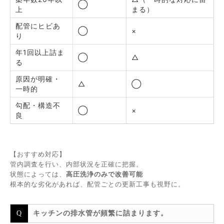
◯
上
まる）
配管にヒビあ
◯
×
り
年1回以上詰ま
◯
△
る
原因が明確・
△
◯
一時的
勾配・構造不
◯
×
良
【おすすめ対応】
管内調査を行い、内部状況を正確に把握。
状態によっては、
高圧洗浄のみで改善可能
根本的な劣化があれば、配管ごとの更新工事も視野に。
キッチンの排水管が頻繁に詰まります。