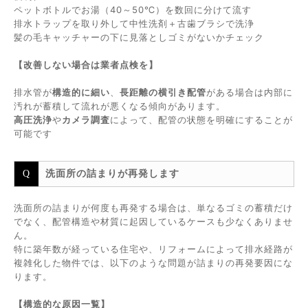
ペットボトルでお湯（40～50℃）を数回に分けて流す
排水トラップを取り外して中性洗剤＋古歯ブラシで洗浄
髪の毛キャッチャーの下に見落としゴミがないかチェック
【改善しない場合は業者点検を】
排水管が
構造的に細い
、
長距離の横引き配管
がある場合は内部に
汚れが蓄積して流れが悪くなる傾向があります。
高圧洗浄
や
カメラ調査
によって、配管の状態を明確にすることが
可能です
洗面所の詰まりが再発します
洗面所の詰まりが何度も再発する場合は、単なるゴミの蓄積だけ
でなく、配管構造や材質に起因しているケースも少なくありませ
ん。
特に築年数が経っている住宅や、リフォームによって排水経路が
複雑化した物件では、以下のような問題が詰まりの再発要因にな
ります。
【構造的な原因一覧】