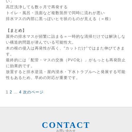
い」
高圧洗浄しても数ヶ月で再発する
トイレ・風呂・洗面など複数箇所で同時に流れが悪い
排水マスの内部に黒っぽいヒモ状のものが見える（＝根）
【まとめ】
屋外の排水マスが頻繁に詰まる＝一時的な清掃だけでは解決しな
い構造的問題が潜んでいる可能性大。
木の根の侵入は再発性が高く、“カットだけ”ではまた伸びてきま
す。
最終的には「配管・マスの交換（PVC化）」がもっとも再発防止
に効果的です。
放置すると排水逆流・屋内浸水・下水トラブルへと発展する可能
性もあるため、早めの対応が重要です。
固
固
固
1
2
…
4
次のページ
投
定
定
定
稿
ペ
ペ
ペ
の
ー
ー
ー
ペ
ジ
ジ
ジ
ー
ジ
CONTACT
送
お問い合わせ