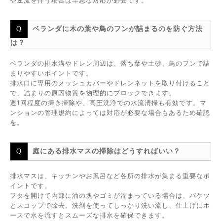
や逆流を伴う場合は早急な対応が必要です。
ベランダに木の葉や鳥のフンが詰まるのを防ぐ方法
は？
ベランダの排水溝やドレン周辺は、落ち葉や土砂、鳥のフンで詰
まりやすいポイントです。
排水口に専用のメッシュカバーやドレンネットを取り付けること
で、詰まりの原因物質を物理的にブロックできます。
週1回程度の掃き掃除や、高圧洗浄での水流清掃も有効です。マ
ンションの管理規約によっては対応が必要な場合もあるため確認
を。
庭にある排水マスの掃除はどうすればいい？
排水マスは、キッチンやお風呂など各所の排水が集まる重要なポ
イントです。
フタを開けて内部に油の塊やゴミが溜まっている場合は、バケツ
とスコップで除去。洗剤を使ってしっかり洗い流し、仕上げにホ
ースで水を流すとスムーズな排水を確保できます。