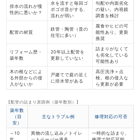
水を流すと毎回ゴ
勾配や内面劣化
排水の流れが慢
ボゴボ音がする、
の疑い。内視鏡
性的に悪いか？
流れが弱い
調査を検討
腐食やヒビの可
鉄管・陶管（昔の
配管の材質
能性あり。更新
住宅に多い）
推奨
詰まりがなくて
リフォーム歴・
20年以上配管を
も劣化している
築年数
更新していない
可能性あり
木の根などによ
高圧洗浄＋点
戸建てで庭の近く
る外部からの侵
検。根の侵入な
に排水管がある
入がないか
ら更新が必要
【配管の詰まり原因例（築年数別）】
築年数
（目
主なトラブル例
修理対応の可否
安）
～10
異物の流し込み／トイレ
一時的な詰まり。
年
ットペーパー過多
修理で対応可能