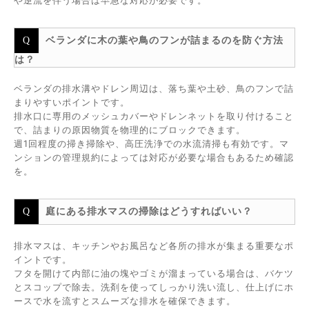
や逆流を伴う場合は早急な対応が必要です。
ベランダに木の葉や鳥のフンが詰まるのを防ぐ方法
は？
ベランダの排水溝やドレン周辺は、落ち葉や土砂、鳥のフンで詰
まりやすいポイントです。
排水口に専用のメッシュカバーやドレンネットを取り付けること
で、詰まりの原因物質を物理的にブロックできます。
週1回程度の掃き掃除や、高圧洗浄での水流清掃も有効です。マ
ンションの管理規約によっては対応が必要な場合もあるため確認
を。
庭にある排水マスの掃除はどうすればいい？
排水マスは、キッチンやお風呂など各所の排水が集まる重要なポ
イントです。
フタを開けて内部に油の塊やゴミが溜まっている場合は、バケツ
とスコップで除去。洗剤を使ってしっかり洗い流し、仕上げにホ
ースで水を流すとスムーズな排水を確保できます。