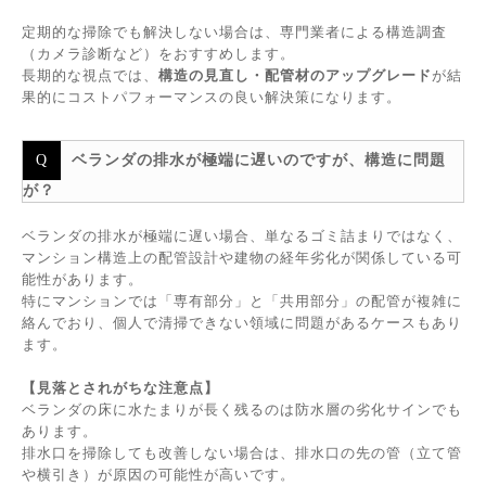
定期的な掃除でも解決しない場合は、専門業者による構造調査
（カメラ診断など）をおすすめします。
長期的な視点では、
構造の見直し・配管材のアップグレード
が結
果的にコストパフォーマンスの良い解決策になります。
ベランダの排水が極端に遅いのですが、構造に問題
が？
ベランダの排水が極端に遅い場合、単なるゴミ詰まりではなく、
マンション構造上の配管設計や建物の経年劣化が関係している可
能性があります。
特にマンションでは「専有部分」と「共用部分」の配管が複雑に
絡んでおり、個人で清掃できない領域に問題があるケースもあり
ます。
【見落とされがちな注意点】
ベランダの床に水たまりが長く残るのは防水層の劣化サインでも
あります。
排水口を掃除しても改善しない場合は、排水口の先の管（立て管
や横引き）が原因の可能性が高いです。