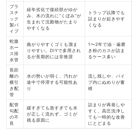
プラ
経年劣化で接続部がゆが
スチ
トラップ以降でも
み、水の流れに“くぼみ”が
ック
詰まりが起きやす
生まれて沈殿物がたまり
製パ
くなる
やすくなる
イプ
蛇腹
曲がりやすくゴミも溜ま
1〜2年で油・歯磨
ホー
りやすい。DIYで多用され
き粉のカスが詰ま
ス排
るが長期的には非推奨
るケース多い
水管
長距
離の
水の勢いが弱く、汚れが
流し残しや、パイ
横引
途中で停滞する可能性あ
プ内にぬめりが蓄
き配
り
積
管
配管
詰まりが再発しや
緩すぎても急すぎても水
勾配
すく、高圧洗浄し
が正しく流れず、ゴミが
の不
ても一時的な改善
残る原因に
良
にとどまる