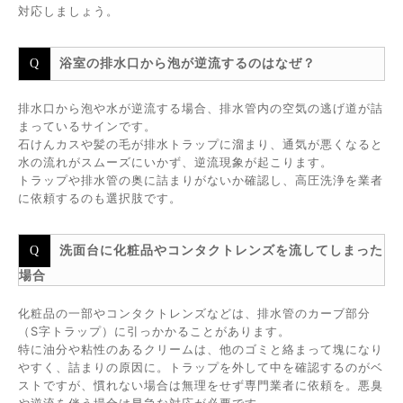
対応しましょう。
浴室の排水口から泡が逆流するのはなぜ？
排水口から泡や水が逆流する場合、排水管内の空気の逃げ道が詰
まっているサインです。
石けんカスや髪の毛が排水トラップに溜まり、通気が悪くなると
水の流れがスムーズにいかず、逆流現象が起こります。
トラップや排水管の奥に詰まりがないか確認し、高圧洗浄を業者
に依頼するのも選択肢です。
洗面台に化粧品やコンタクトレンズを流してしまった
場合
化粧品の一部やコンタクトレンズなどは、排水管のカーブ部分
（S字トラップ）に引っかかることがあります。
特に油分や粘性のあるクリームは、他のゴミと絡まって塊になり
やすく、詰まりの原因に。トラップを外して中を確認するのがベ
ストですが、慣れない場合は無理をせず専門業者に依頼を。悪臭