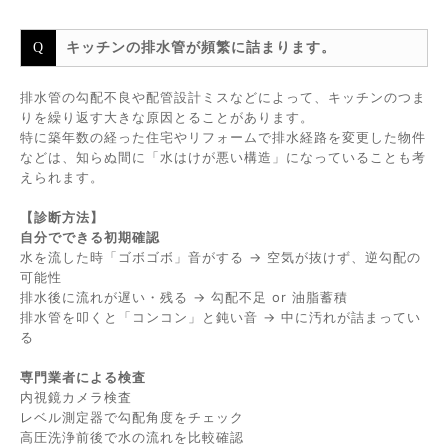
キッチンの排水管が頻繁に詰まります。
排水管の勾配不良や配管設計ミスなどによって、キッチンのつま
りを繰り返す大きな原因とることがあります。
特に築年数の経った住宅やリフォームで排水経路を変更した物件
などは、知らぬ間に「水はけが悪い構造」になっていることも考
えられます。
【診断方法】
自分でできる初期確認
水を流した時「ゴボゴボ」音がする → 空気が抜けず、逆勾配の
可能性
排水後に流れが遅い・残る → 勾配不足 or 油脂蓄積
排水管を叩くと「コンコン」と鈍い音 → 中に汚れが詰まってい
る
専門業者による検査
内視鏡カメラ検査
レベル測定器で勾配角度をチェック
高圧洗浄前後で水の流れを比較確認