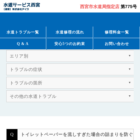
西宮市水道局指定店
第775号
QUESTION & ANSWER
よくあるご質問
水道トラブル一覧
水道修理の流れ
修理料金一覧
Q & A
安心5つのお約束
お問い合わせ
エリア別
トラブルの症状
トラブルの箇所
その他の水道トラブル
トイレットペーパーを流しすぎた場合の詰まりを防ぐ