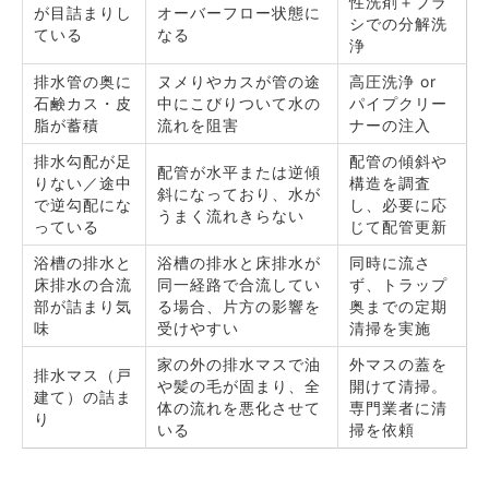
性洗剤＋ブラ
が目詰まりし
オーバーフロー状態に
シでの分解洗
ている
なる
浄
排水管の奥に
ヌメりやカスが管の途
高圧洗浄 or
石鹸カス・皮
中にこびりついて水の
パイプクリー
脂が蓄積
流れを阻害
ナーの注入
排水勾配が足
配管の傾斜や
配管が水平または逆傾
りない／途中
構造を調査
斜になっており、水が
で逆勾配にな
し、必要に応
うまく流れきらない
っている
じて配管更新
浴槽の排水と
浴槽の排水と床排水が
同時に流さ
床排水の合流
同一経路で合流してい
ず、トラップ
部が詰まり気
る場合、片方の影響を
奥までの定期
味
受けやすい
清掃を実施
家の外の排水マスで油
外マスの蓋を
排水マス（戸
や髪の毛が固まり、全
開けて清掃。
建て）の詰ま
体の流れを悪化させて
専門業者に清
り
いる
掃を依頼