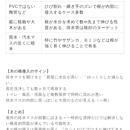
PVCではない
ひび割れ・継ぎ手のズレで根が内部に
陶管など
侵入するケース多数
庭に植栽や大
根が水分を求めて数m先まで伸びる性
木がある
質がある。排水管は格好のターゲット
雨水・汚水マ
特に竹やサザンカ、モミジなどは根が
スの近くに植
強く長く伸びることで有名
木
【木の根侵入のサイン】
排水マスを開けると「異様に水位が高い」「ゆっくりしか減らな
い」
高圧洗浄しても数ヶ月で再発する
トイレ・風呂・洗面など複数箇所で同時に流れが悪い
排水マスの内部に黒っぽいヒモ状のものが見える（＝根）
【まとめ】
屋外の排水マスが頻繁に詰まる＝一時的な清掃だけでは解決しな
い構造的問題が潜んでいる可能性大。
木の根の侵入は再発性が高く、“カットだけ”ではまた伸びてきま