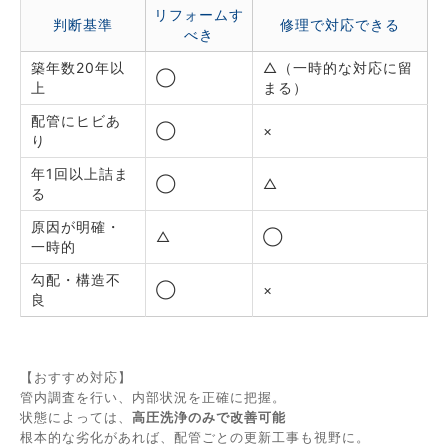
リフォームす
判断基準
修理で対応できる
べき
築年数20年以
△（一時的な対応に留
◯
上
まる）
配管にヒビあ
◯
×
り
年1回以上詰ま
◯
△
る
原因が明確・
△
◯
一時的
勾配・構造不
◯
×
良
【おすすめ対応】
管内調査を行い、内部状況を正確に把握。
状態によっては、
高圧洗浄のみで改善可能
根本的な劣化があれば、配管ごとの更新工事も視野に。