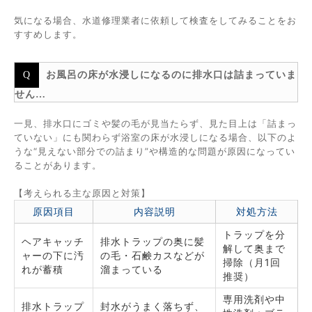
気になる場合、水道修理業者に依頼して検査をしてみることをお
すすめします。
お風呂の床が水浸しになるのに排水口は詰まっていま
せん…
一見、排水口にゴミや髪の毛が見当たらず、見た目上は「詰まっ
ていない」にも関わらず浴室の床が水浸しになる場合、以下のよ
うな“見えない部分での詰まり”や構造的な問題が原因になってい
ることがあります。
【考えられる主な原因と対策】
原因項目
内容説明
対処方法
トラップを分
ヘアキャッチ
排水トラップの奥に髪
解して奥まで
ャーの下に汚
の毛・石鹸カスなどが
掃除（月1回
れが蓄積
溜まっている
推奨）
専用洗剤や中
排水トラップ
封水がうまく落ちず、