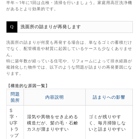
半年～1年に1回は点検・清掃を行いましょう。家庭用高圧洗浄機
があるとより効果的です。
洗面所の詰まりが再発します
洗面所の詰まりが何度も再発する場合は、単なるゴミの蓄積だけ
でなく、配管構造や材質に起因しているケースも少なくありませ
ん。
特に築年数が経っている住宅や、リフォームによって排水経路が
複雑化した物件では、以下のような問題が詰まりの再発要因にな
ります。
【構造的な原因一覧】
問題
内容説明
詰まりへの影響
箇所
S
字・
湿気や異物をせき止める
ゴミが残りやす
U字
構造だが、髪の毛・石鹸
く、毎月掃除しな
トラ
カスが溜まりやすい
いと詰まりやすい
ップ