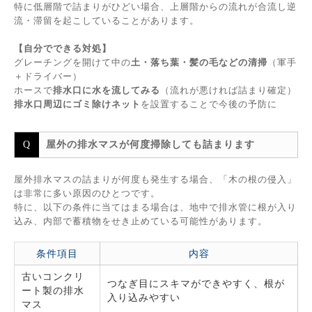
特に低層階で詰まりがひどい場合、上層階からの流れが合流し逆
流・滞留を起こしていることがあります。
【自分でできる対処】
グレーチングを開けて中の
土・落ち葉・髪の毛などの清掃
（軍手
＋ドライバー）
ホースで
排水口に水を流してみる
（流れが悪ければ詰まり確定）
排水口周辺にゴミ除けネット
を設置することで今後の予防に
屋外の排水マスが何度掃除しても詰まります
屋外排水マスの詰まりが何度も発生する場合、「木の根の侵入」
は非常に多い原因のひとつです。
特に、以下の条件に当てはまる場合は、地中で排水管に根が入り
込み、内部で蓄積物をせき止めている可能性があります。
条件項目
内容
古いコンクリ
つなぎ目にスキマができやすく、根が
ート製の排水
入り込みやすい
マス