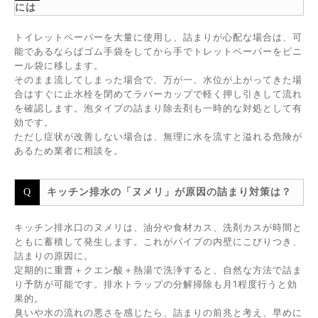
には
トイレットペーパーを大量に使用し、詰まりが心配な場合は、可
能であるならばゴム手袋をしてから手でトレットペーパーをビニ
ール袋に移します。
そのまま流してしまった場合で、万が一、水位が上がってきた場
合はすぐに止水栓を閉めてラバーカップで軽く押し引きして流れ
を確認します。泡タイプの詰まり除去剤も一時的な対処として有
効です。
ただし症状が改善しない場合は、無理に水を流すと溢れる危険が
あるため業者に相談を。
キッチン排水の「ヌメリ」が原因の詰まり対策は？
キッチン排水口のヌメリは、油分や食材カス、洗剤カスが時間と
ともに蓄積して発生します。これがパイプの内壁にこびりつき、
詰まりの原因に。
定期的に重曹＋クエン酸＋熱湯で洗浄すると、自然な方法で詰ま
り予防が可能です。排水トラップの分解掃除も月1程度行うと効
果的。
臭いや水の流れの悪さを感じたら、詰まりの前兆と考え、早めに