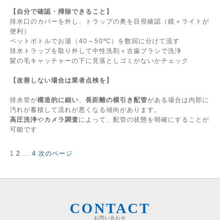
【自分で確認・掃除できること】
排水口のカバーを外し、トラップの奥を目視確認（鏡＋ライトが
便利）
ペットボトルでお湯（40～50℃）を数回に分けて流す
排水トラップを取り外して中性洗剤＋古歯ブラシで洗浄
髪の毛キャッチャーの下に見落としゴミがないかチェック
【改善しない場合は業者点検を】
排水管が
構造的に細い
、
長距離の横引き配管
がある場合は内部に
汚れが蓄積して流れが悪くなる傾向があります。
高圧洗浄
や
カメラ調査
によって、配管の状態を明確にすることが
可能です
固
固
固
1
2
…
4
次のページ
投
定
定
定
稿
ペ
ペ
ペ
の
ー
ー
ー
ペ
ジ
ジ
ジ
ー
ジ
CONTACT
送
お問い合わせ