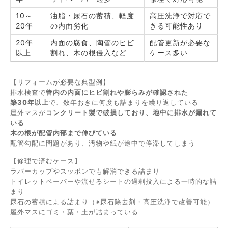
10～
油脂・尿石の蓄積、軽度
高圧洗浄で対応で
20年
の内面劣化
きる可能性あり
20年
内面の腐食、陶管のヒビ
配管更新が必要な
以上
割れ、木の根侵入など
ケース多い
【リフォームが必要な典型例】
排水検査で
管内の内面にヒビ割れや膨らみが確認された
築30年以上
で、数年おきに何度も詰まりを繰り返している
屋外マスが
コンクリート製で破損しており、地中に排水が漏れて
いる
木の根が配管内部まで伸びている
配管勾配に問題があり、汚物や紙が途中で停滞してしまう
【修理で済むケース】
ラバーカップやスッポンでも解消できる詰まり
トイレットペーパーや流せるシートの過剰投入による一時的な詰
まり
尿石の蓄積による詰まり（※尿石除去剤・高圧洗浄で改善可能）
屋外マスにゴミ・葉・土が詰まっている