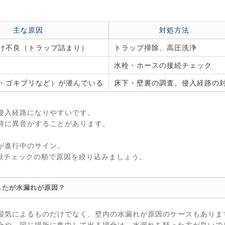
主な原因
対処方法
け不良（トラップ詰まり）
トラップ掃除、高圧洗浄
水栓・ホースの接続チェック
・ゴキブリなど）が潜んでいる
床下・壁裏の調査、侵入経路の
侵入経路になりやすいです。
時に異音がすることがあります。
が進行中のサイン。
獣チェックの順で原因を絞り込みましょう。
したが水漏れが原因？
湿気によるものだけでなく、壁内の水漏れが原因のケースもありま
合や、同じ場所に集中して出る場合は、水漏れを疑った方が良いで