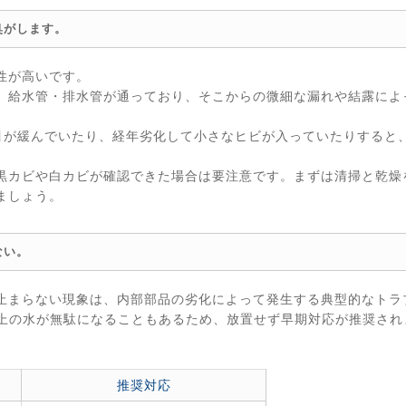
臭がします。
性が高いです。
、給水管・排水管が通っており、そこからの微細な漏れや結露によ
目が緩んでいたり、経年劣化して小さなヒビが入っていたりすると
黒カビや白カビが確認できた場合は要注意です。まずは清掃と乾燥
ましょう。
ない。
止まらない現象は、内部部品の劣化によって発生する典型的なトラ
以上の水が無駄になることもあるため、放置せず早期対応が推奨され
推奨対応