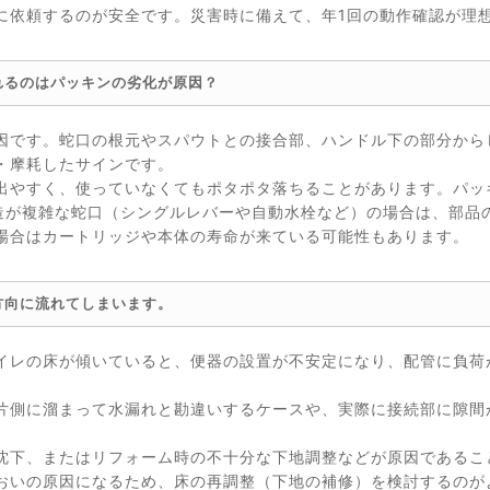
に依頼するのが安全です。災害時に備えて、年1回の動作確認が理
れるのはパッキンの劣化が原因？
因です。蛇口の根元やスパウトとの接合部、ハンドル下の部分から
・摩耗したサインです。
出やすく、使っていなくてもポタポタ落ちることがあります。パッ
構造が複雑な蛇口（シングルレバーや自動水栓など）の場合は、部品
場合はカートリッジや本体の寿命が来ている可能性もあります。
方向に流れてしまいます。
イレの床が傾いていると、便器の設置が不安定になり、配管に負荷
片側に溜まって水漏れと勘違いするケースや、実際に接続部に隙間
沈下、またはリフォーム時の不十分な下地調整などが原因であるこ
おいの原因になるため、床の再調整（下地の補修）を検討するのが