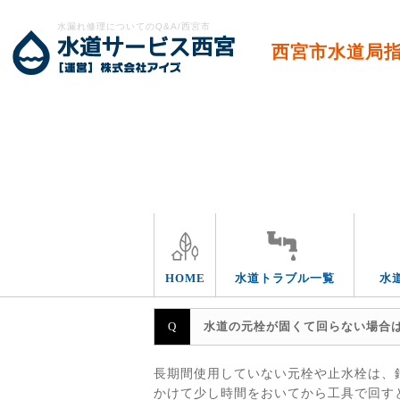
水漏れ修理についてのQ&A/西宮市
西宮市水道局
エリア別
HOME
水道トラブル一覧
水
水道の元栓が固くて回らない場合
長期間使用していない元栓や止水栓は、
かけて少し時間をおいてから工具で回す