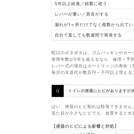
5年以上経過／頻繁に使う
レバーが重い／異音がする
漏れが1ヶ所だけでなく複数から出てい
自分で直しても数週間で再発する
蛇口のポタポタは、ゴムパッキンやカー
使用年数が5年を超えるなら、修理＋予
レバー式の場合はカートリッジの寿命（5
毎月の水道代が数百円～千円以上増える
トイレの便器にヒビがありますが
はい、便器のヒビ割れは軽視できません
見た目が小さなヒビでも、放置すると水
【便器のヒビによる影響と対処】