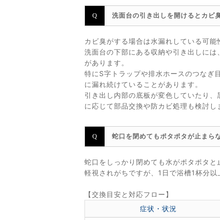
洗面台の引き出しを開けるとカビ
カビ臭がする場合は水漏れしている可能
洗面台の下部にある収納や引き出しには
があります。
特にS字トラップや排水ホースのつなぎ
に漏れ続けていることがあります。
引き出し内部の底板が変色していたり、
に応じて部品交換や防カビ処理も検討し
蛇口を閉めてもポタポタが止まら
蛇口をしっかり閉めても水がポタポタと
軽視されがちですが、1日で浴槽1杯分
【交換目安と対応フロー】
症状・状況