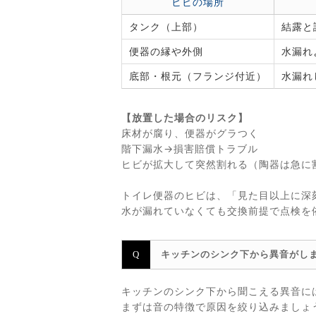
ヒビの場所
タンク（上部）
結露と
便器の縁や外側
水漏れ
底部・根元（フランジ付近）
水漏れ
【放置した場合のリスク】
床材が腐り、便器がグラつく
階下漏水→損害賠償トラブル
ヒビが拡大して突然割れる（陶器は急に
トイレ便器のヒビは、「見た目以上に深
水が漏れていなくても交換前提で点検を
キッチンのシンク下から異音がし
キッチンのシンク下から聞こえる異音に
まずは音の特徴で原因を絞り込みましょ