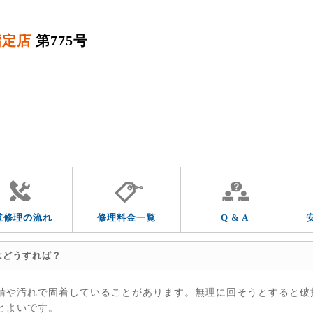
指定店
第775号
QUESTION & ANSWER
よくあるご質問
トラブルの症状
トラブルの箇所
道修理の流れ
修理料金一覧
Q & A
はどうすれば？
錆や汚れで固着していることがあります。無理に回そうとすると破
とよいです。