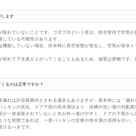
がします
が取れていないことです。ゴボゴボという音は、排水管内で空気が
積している可能性があります。
は機能していない場合、排水時に真空状態が発生し、空気が排水ト
が切れて下水臭が上がってくることもあるため、放置は禁物です。
てくるのは正常ですか？
水漏れは許容範囲内とされる場合もありますが、基本的には「漏れ
パッキンの劣化、ドア下部の排水溝詰まり、浴槽や洗い場の勾配異
面が一体成形されていないと水が外へ逃げやすく、ドアの下部から
ような状態であれば、一度パッキンの交換や排水溝の清掃を行い、
受けるべきです。