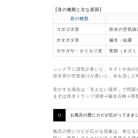
【音の種類と主な原因】
音の種類
ゴボゴボ音
排水の空気抜
ポタポタ音
漏水・結露
ガサガサ・カリカリ音
害獣（ネズミ
シンク下に湿気が多いと、ネズミや虫の
排水管の空気抜けが悪いと、水を流した
音がする場合は「見えない場所」で問題
まずは排水トラップ清掃→漏水点検→害
お風呂の壁にカビが広がってきま
風呂の壁にカビが広がる現象は、単なる
特に、換気してもカビがすぐ再発する場