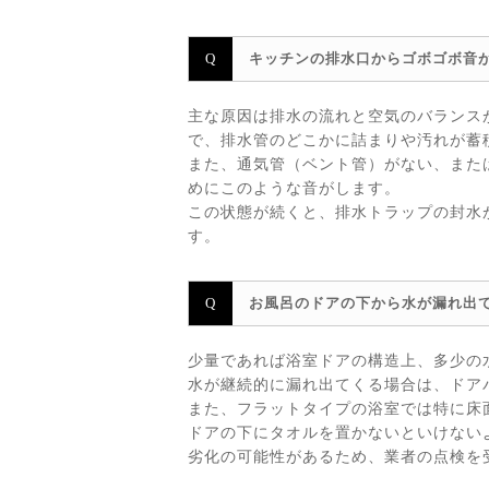
キッチンの排水口からゴボゴボ音
主な原因は排水の流れと空気のバランス
で、排水管のどこかに詰まりや汚れが蓄
また、通気管（ベント管）がない、また
めにこのような音がします。
この状態が続くと、排水トラップの封水
す。
お風呂のドアの下から水が漏れ出
少量であれば浴室ドアの構造上、多少の
水が継続的に漏れ出てくる場合は、ドア
また、フラットタイプの浴室では特に床
ドアの下にタオルを置かないといけない
劣化の可能性があるため、業者の点検を