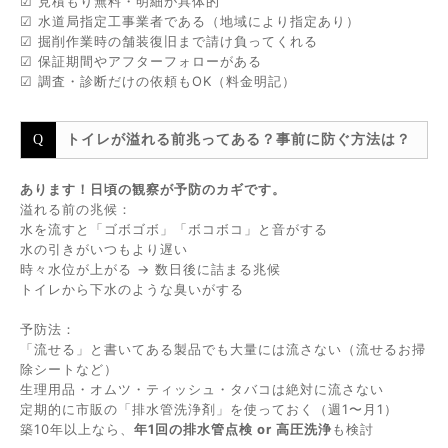
☑ 見積もり無料・明細が具体的
☑ 水道局指定工事業者である（地域により指定あり）
☑ 掘削作業時の舗装復旧まで請け負ってくれる
☑ 保証期間やアフターフォローがある
☑ 調査・診断だけの依頼もOK（料金明記）
トイレが溢れる前兆ってある？事前に防ぐ方法は？
あります！日頃の観察が予防のカギです。
溢れる前の兆候：
水を流すと「ゴボゴボ」「ボコボコ」と音がする
水の引きがいつもより遅い
時々水位が上がる → 数日後に詰まる兆候
トイレから下水のような臭いがする
予防法：
「流せる」と書いてある製品でも大量には流さない（流せるお掃
除シートなど）
生理用品・オムツ・ティッシュ・タバコは絶対に流さない
定期的に市販の「排水管洗浄剤」を使っておく（週1〜月1）
築10年以上なら、
年1回の排水管点検 or 高圧洗浄
も検討