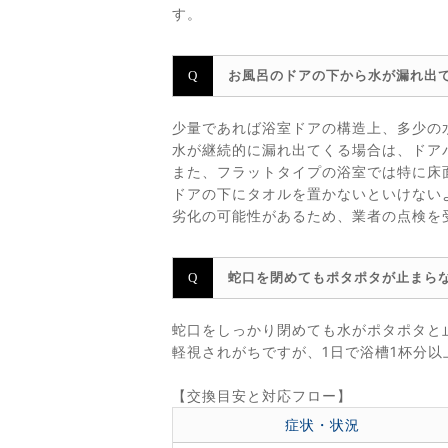
す。
お風呂のドアの下から水が漏れ出
少量であれば浴室ドアの構造上、多少の
水が継続的に漏れ出てくる場合は、ドア
また、フラットタイプの浴室では特に床
ドアの下にタオルを置かないといけない
劣化の可能性があるため、業者の点検を
蛇口を閉めてもポタポタが止まら
蛇口をしっかり閉めても水がポタポタと
軽視されがちですが、1日で浴槽1杯分
【交換目安と対応フロー】
症状・状況