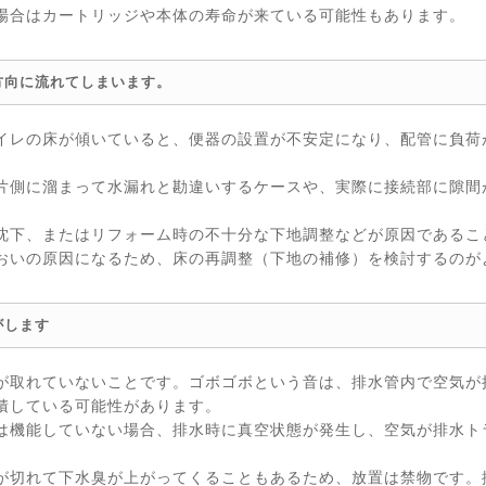
場合はカートリッジや本体の寿命が来ている可能性もあります。
方向に流れてしまいます。
イレの床が傾いていると、便器の設置が不安定になり、配管に負荷
片側に溜まって水漏れと勘違いするケースや、実際に接続部に隙間
沈下、またはリフォーム時の不十分な下地調整などが原因であるこ
おいの原因になるため、床の再調整（下地の補修）を検討するのが
がします
が取れていないことです。ゴボゴボという音は、排水管内で空気が
積している可能性があります。
は機能していない場合、排水時に真空状態が発生し、空気が排水ト
が切れて下水臭が上がってくることもあるため、放置は禁物です。