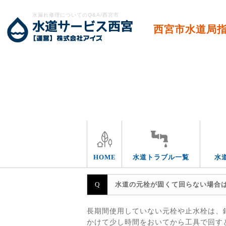
水漏れ修理についてのQ&A/西宮市
西宮市水道局
エリア別
HOME
水道トラブル一覧
水
水道の元栓が固くて回らない場合
長期間使用していない元栓や止水栓は、
かけて少し時間をおいてから工具で回す