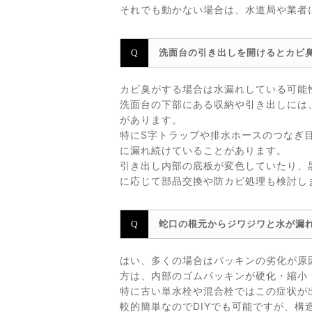
それでも動かない場合は、水道局や業者
洗面台の引き出しを開けるとカビ
カビ臭がする場合は水漏れしている可能
洗面台の下部にある収納や引き出しには
があります。
特にS字トラップや排水ホースのつなぎ
に漏れ続けていることがあります。
引き出し内部の底板が変色していたり、
に応じて部品交換や防カビ処理も検討し
蛇口の根元からジワジワと水が漏
はい、多くの場合はパッキンの劣化が原
方は、内部のゴムパッキンが硬化・縮小
特に古い単水栓や混合栓ではこの症状が
較的簡単なのでDIYでも可能ですが、