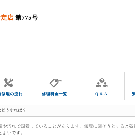
指定店
第775号
QUESTION & ANSWER
よくあるご質問
トラブルの症状
トラブルの箇所
道修理の流れ
修理料金一覧
Q & A
はどうすれば？
錆や汚れで固着していることがあります。無理に回そうとすると破
とよいです。