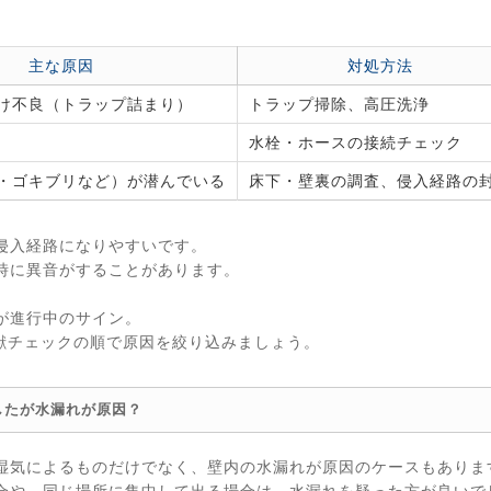
主な原因
対処方法
け不良（トラップ詰まり）
トラップ掃除、高圧洗浄
水栓・ホースの接続チェック
・ゴキブリなど）が潜んでいる
床下・壁裏の調査、侵入経路の
侵入経路になりやすいです。
時に異音がすることがあります。
が進行中のサイン。
獣チェックの順で原因を絞り込みましょう。
したが水漏れが原因？
湿気によるものだけでなく、壁内の水漏れが原因のケースもありま
合や、同じ場所に集中して出る場合は、水漏れを疑った方が良いで