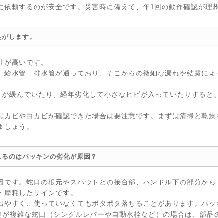
に依頼するのが安全です。災害時に備えて、年1回の動作確認が理
臭がします。
性が高いです。
、給水管・排水管が通っており、そこからの微細な漏れや結露によ
目が緩んでいたり、経年劣化して小さなヒビが入っていたりすると
黒カビや白カビが確認できた場合は要注意です。まずは清掃と乾燥
ましょう。
れるのはパッキンの劣化が原因？
因です。蛇口の根元やスパウトとの接合部、ハンドル下の部分から
・摩耗したサインです。
出やすく、使っていなくてもポタポタ落ちることがあります。パッ
構造が複雑な蛇口（シングルレバーや自動水栓など）の場合は、部品