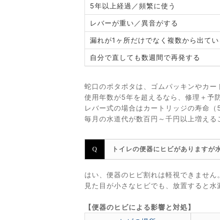
5年以上経過／頻繁に使う
レバーが重い／異音がする
漏れが1ヶ所だけでなく複数から出てい
自分で直しても数週間で再発する
蛇口のポタポタは、ゴムパッキンやカー
使用年数が5年を超えるなら、修理＋予
レバー式の場合はカートリッジの寿命（5
毎月の水道代が数百円～千円以上増える
トイレの便器にヒビがありますが
はい、便器のヒビ割れは軽視できません
見た目が小さなヒビでも、放置すると水
【便器のヒビによる影響と対処】