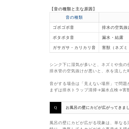
【音の種類と主な原因】
音の種類
ゴボゴボ音
排水の空気抜
ポタポタ音
漏水・結露
ガサガサ・カリカリ音
害獣（ネズミ
シンク下に湿気が多いと、ネズミや虫の
排水管の空気抜けが悪いと、水を流した
音がする場合は「見えない場所」で問題
まずは排水トラップ清掃→漏水点検→害
お風呂の壁にカビが広がってきま
風呂の壁にカビが広がる現象は、単なる
特に、換気してもカビがすぐ再発する場