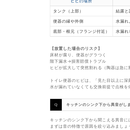
ヒビの場所
タンク（上部）
結露と
便器の縁や外側
水漏れ
底部・根元（フランジ付近）
水漏れ
【放置した場合のリスク】
床材が腐り、便器がグラつく
階下漏水→損害賠償トラブル
ヒビが拡大して突然割れる（陶器は急に
トイレ便器のヒビは、「見た目以上に深
水が漏れていなくても交換前提で点検を
キッチンのシンク下から異音がし
キッチンのシンク下から聞こえる異音に
まずは音の特徴で原因を絞り込みましょ