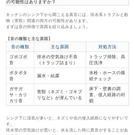
の可能性はありますか？
キッチンのシンク下から聞こえる異音には、排水系トラブルと動
物（害獣）関連の両方の可能性があります。
まずは音の特徴で原因を絞り込みましょう。
【音の種類と主な原因】
音の種類
主な原因
対処方法
ゴボゴボ
排水の空気抜け不良
トラップ掃除、高
音
（トラップ詰まり）
圧洗浄
ポタポタ
水栓・ホースの接
漏水・結露
音
続チェック
ガサガ
床下・壁裏の調
害獣（ネズミ・ゴキブ
サ・カリ
査、侵入経路の封
リなど）が潜んでいる
カリ音
鎖
シンク下に湿気が多いと、ネズミや虫の侵入経路になりやすいで
す。
排水管の空気抜けが悪いと、水を流した時に異音がすることがあ