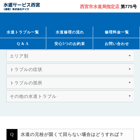
西宮市水道局指定店
第775号
QUESTION & ANSWER
よくあるご質問
水道トラブル一覧
水道修理の流れ
修理料金一覧
Q & A
安心5つのお約束
お問い合わせ
エリア別
トラブルの症状
トラブルの箇所
その他の水道トラブル
水道の元栓が固くて回らない場合はどうすれば？