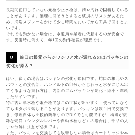
長期間使用していない元栓や止水栓は、錆や汚れで固着している
ことがあります。無理に回そうとすると破損のリスクがあるた
め、潤滑スプレーをかけて少し時間をおいてから工具で回すとよ
いです。
それでも動かない場合は、水道局や業者に依頼するのが安全で
す。災害時に備えて、年1回の動作確認が理想です。
蛇口の根元からジワジワと水が漏れるのはパッキンの
劣化が原因？
はい、多くの場合はパッキンの劣化が原因です。蛇口の根元やス
パウトとの接合部、ハンドル下の部分からじわっと水がにじみ出
てくるような漏れ方は、内部のゴムパッキンが硬化・縮小・摩耗
したサインです。
特に古い単水栓や混合栓ではこの症状が出やすく、使っていなく
てもポタポタ落ちることがあります。パッキンは数百円で交換で
き、修理自体も比較的簡単なのでDIYでも可能ですが、構造が複
雑な蛇口（シングルレバーや自動水栓など）の場合は、部品の入
手や分解に注意が必要です。
また、パッキンを交換しても改善しない場合はカートリッジや本