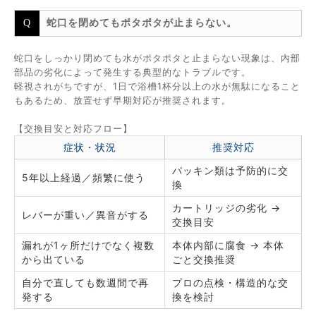
蛇口を閉めてもポタポタが止まらない。
蛇口をしっかり閉めても水がポタポタと止まらない現象は、内部
部品の劣化によって発生する典型的なトラブルです。
軽視されがちですが、1日で浴槽1杯分以上の水が無駄になること
もあるため、放置せず早期対応が推奨されます。
【交換目安と対応フロー】
症状・状況
推奨対応
パッキン類は予防的に交
5年以上経過／頻繁に使う
換
カートリッジの劣化 →
レバーが重い／異音がする
交換目安
漏れが1ヶ所だけでなく複数
本体内部に腐食 → 本体
から出ている
ごと交換推奨
自分で直しても数週間で再
プロの点検・構造的な交
発する
換を検討