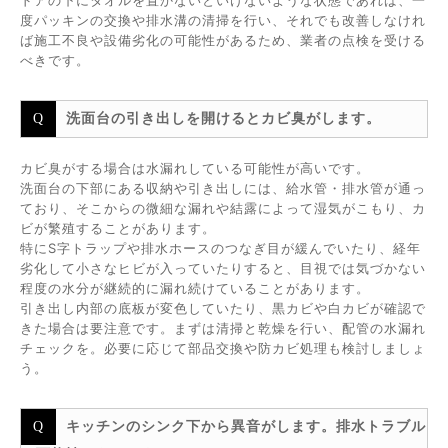
ドアの下にタオルを置かないといけないような状態であれば、一
度パッキンの交換や排水溝の清掃を行い、それでも改善しなけれ
ば施工不良や設備劣化の可能性があるため、業者の点検を受ける
べきです。
洗面台の引き出しを開けるとカビ臭がします。
カビ臭がする場合は水漏れしている可能性が高いです。
洗面台の下部にある収納や引き出しには、給水管・排水管が通っ
ており、そこからの微細な漏れや結露によって湿気がこもり、カ
ビが繁殖することがあります。
特にS字トラップや排水ホースのつなぎ目が緩んでいたり、経年
劣化して小さなヒビが入っていたりすると、目視では気づかない
程度の水分が継続的に漏れ続けていることがあります。
引き出し内部の底板が変色していたり、黒カビや白カビが確認で
きた場合は要注意です。まずは清掃と乾燥を行い、配管の水漏れ
チェックを。必要に応じて部品交換や防カビ処理も検討しましょ
う。
キッチンのシンク下から異音がします。排水トラブル