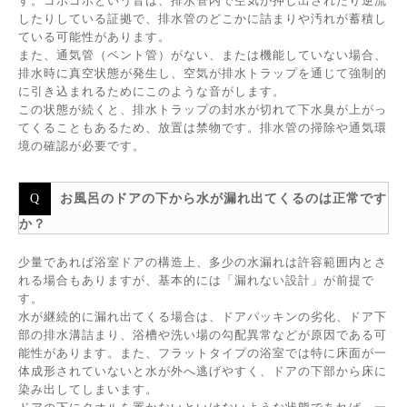
す。ゴボゴボという音は、排水管内で空気が押し出されたり逆流
したりしている証拠で、排水管のどこかに詰まりや汚れが蓄積し
ている可能性があります。
また、通気管（ベント管）がない、または機能していない場合、
排水時に真空状態が発生し、空気が排水トラップを通じて強制的
に引き込まれるためにこのような音がします。
この状態が続くと、排水トラップの封水が切れて下水臭が上がっ
てくることもあるため、放置は禁物です。排水管の掃除や通気環
境の確認が必要です。
お風呂のドアの下から水が漏れ出てくるのは正常です
か？
少量であれば浴室ドアの構造上、多少の水漏れは許容範囲内とさ
れる場合もありますが、基本的には「漏れない設計」が前提で
す。
水が継続的に漏れ出てくる場合は、ドアパッキンの劣化、ドア下
部の排水溝詰まり、浴槽や洗い場の勾配異常などが原因である可
能性があります。また、フラットタイプの浴室では特に床面が一
体成形されていないと水が外へ逃げやすく、ドアの下部から床に
染み出してしまいます。