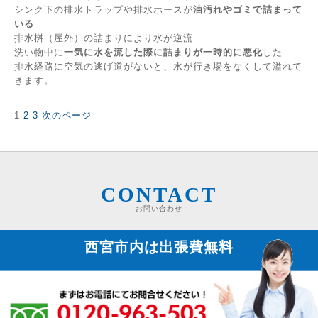
シンク下の排水トラップや排水ホースが
油汚れやゴミで詰まって
いる
排水桝（屋外）の詰まりにより水が逆流
洗い物中に
一気に水を流した際に詰まりが一時的に悪化
した
排水経路に空気の逃げ道がないと、水が行き場をなくして溢れて
きます。
固
固
固
1
2
3
次のページ
投
定
定
定
稿
ペ
ペ
ペ
の
ー
ー
ー
ペ
ジ
ジ
ジ
ー
ジ
CONTACT
送
お問い合わせ
り
西宮市内は
出張費無料