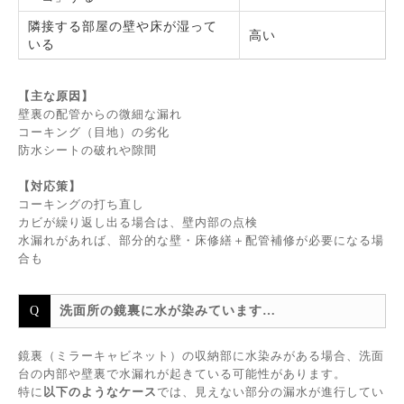
隣接する部屋の壁や床が湿って
高い
いる
【主な原因】
壁裏の配管からの微細な漏れ
コーキング（目地）の劣化
防水シートの破れや隙間
【対応策】
コーキングの打ち直し
カビが繰り返し出る場合は、壁内部の点検
水漏れがあれば、部分的な壁・床修繕＋配管補修が必要になる場
合も
洗面所の鏡裏に水が染みています…
鏡裏（ミラーキャビネット）の収納部に水染みがある場合、洗面
台の内部や壁裏で水漏れが起きている可能性があります。
特に
以下のようなケース
では、見えない部分の漏水が進行してい