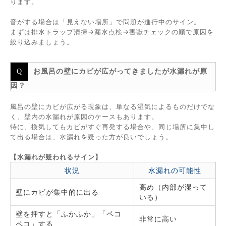
ります。
音がする場合は「見えない場所」で問題が進行中のサイン。
まずは排水トラップ清掃→漏水点検→害獣チェックの順で原因を
絞り込みましょう。
お風呂の壁にカビが広がってきましたが水漏れが原
因？
風呂の壁にカビが広がる現象は、単なる湿気によるものだけでな
く、壁内の水漏れが原因のケースもあります。
特に、換気してもカビがすぐ再発する場合や、同じ場所に集中し
て出る場合は、水漏れを疑った方が良いでしょう。
【水漏れが疑われるサイン】
状況
水漏れの可能性
高め（内部が湿って
壁にカビが集中的に出る
いる）
壁を押すと「ふかふか」「ペコ
非常に高い
ペコ」する