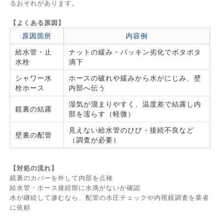
るおそれがあります。
【よくある原因】
原因箇所
内容例
給水管・止
ナットの緩み・パッキン劣化でポタポタ
水栓
滴下
シャワー水
ホースの破れや緩みから水がにじみ、壁
栓ホース
内部へ伝う
湿気が溜まりやすく、温度差で結露し内
鏡裏の結露
部を濡らす（軽微）
見えない給水管のひび・接続不良など
壁裏の配管
（調査が必要）
【対処の流れ】
鏡裏のカバーを外して内部を点検
給水管・ホース接続部に水滴がないか確認
水が継続して滲むなら、配管の水圧チェックや内視鏡調査を業者
に依頼