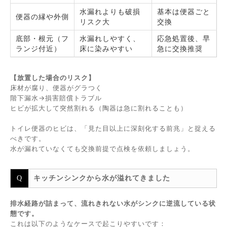
水漏れよりも破損
基本は便器ごと
便器の縁や外側
リスク大
交換
底部・根元（フ
水漏れしやすく、
応急処置後、早
ランジ付近）
床に染みやすい
急に交換推奨
【放置した場合のリスク】
床材が腐り、便器がグラつく
階下漏水→損害賠償トラブル
ヒビが拡大して突然割れる（陶器は急に割れることも）
トイレ便器のヒビは、「見た目以上に深刻化する前兆」と捉える
べきです。
水が漏れていなくても交換前提で点検を依頼しましょう。
キッチンシンクから水が溢れてきました
排水経路が詰まって、流れきれない水がシンクに逆流している状
態です。
これは以下のようなケースで起こりやすいです：