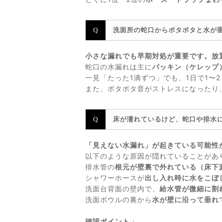
洗面所の蛇口からポタポタと水が
小さな漏れでも早期対処が重要です。放
蛇口の水漏れは主に
パッキン（ケレップ
一見「たった1滴ずつ」でも、1日で1〜
また、ポタポタ音がストレスになったり
床が濡れているけど、蛇口や排水
「見えない水漏れ」が起きている可能性
以下のような原因が隠れていることがあ
排水管の
根元が壁裏で外れている（床下
シャワーホースが
出し入れ時に水をこぼ
洗面台背面の壁内で、
給水管が微細に割
洗面ボウルの裏から
水が壁に沿って垂れ
確認ポイント
：