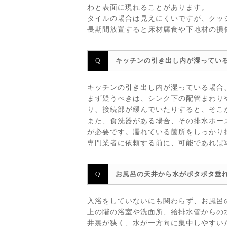
わと表面に現れることがあります。
タイルの場合は見えにくいですが、クッ
長期間放置すると床材腐食や下地材の損
キッチンの引き出し内が湿ってい
キッチンの引き出し内が湿っている場合
まず疑うべきは、シンク下の配管まわり
り、接続部が緩んでいたりすると、そこ
また、食洗器がある場合、その排水ホー
が必要です。濡れている箇所をしっかり
専門業者に依頼する前に、可能であれば
お風呂の天井から水がポタポタ垂
入浴をしていないにも関わらず、お風呂
上の階の浴室や洗面所、給排水管からの
井裏が狭く、水が一方向に集中しやすい