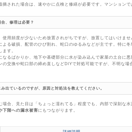
指摘された場合は、速やかに点検と修繕が必要です。マンションで
場合、修理は必要？
、使用頻度が少ないため放置されがちですが、放置してはいけませ
による破損、配管のひび割れ、蛇口のゆるみなどが主です。特に冬
します。
になるばかりか、地下や基礎部分に水が染み込んで家屋の土台に悪
ンの交換や蛇口部の締め直しなどDIYで対処可能ですが、不明な場
じみ出ているのですが、原因と対処法を教えてください。
む場合、見た目は「ちょっと濡れてる」程度でも、内部で深刻な水
や下階への漏水被害
にもつながります。
詳細説明