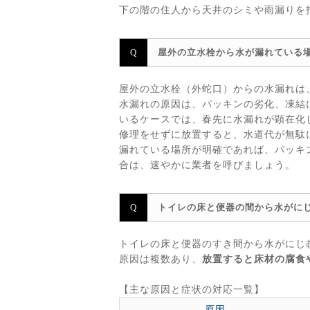
下の階の住人から天井のシミや雨漏りを
屋外の立水栓から水が漏れている
屋外の立水栓（外蛇口）からの水漏れは
水漏れの原因は、パッキンの劣化、凍結
いるケースでは、春先に水漏れが顕在化
修理をせずに放置すると、水道代が無駄
漏れている場所が明確であれば、パッキ
合は、速やかに業者を呼びましょう。
トイレの床と便器の間から水がに
トイレの床と便器のすき間から水がにじ
原因は複数あり、
放置すると床材の腐食
【主な原因と症状の対応一覧】
原因