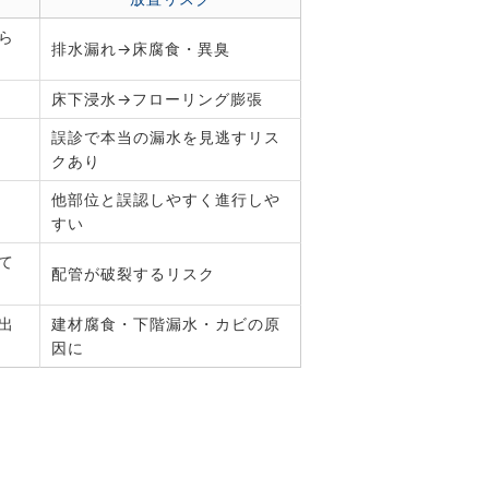
ら
排水漏れ→床腐食・異臭
床下浸水→フローリング膨張
誤診で本当の漏水を見逃すリス
クあり
他部位と誤認しやすく進行しや
すい
て
配管が破裂するリスク
出
建材腐食・下階漏水・カビの原
因に