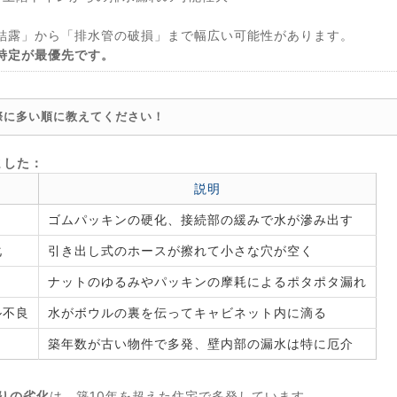
結露」から「排水管の破損」まで幅広い可能性があります。
特定が最優先です。
際に多い順に教えてください！
ました：
説明
ゴムパッキンの硬化、接続部の緩みで水が滲み出す
化
引き出し式のホースが擦れて小さな穴が空く
ナットのゆるみやパッキンの摩耗によるポタポタ漏れ
ル不良
水がボウルの裏を伝ってキャビネット内に滴る
）
築年数が古い物件で多発、壁内部の漏水は特に厄介
りの劣化
は、築10年を超えた住宅で多発しています。