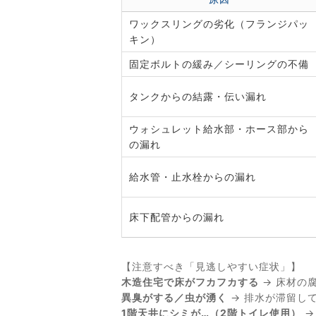
ワックスリングの劣化（フランジパッ
キン）
固定ボルトの緩み／シーリングの不備
タンクからの結露・伝い漏れ
ウォシュレット給水部・ホース部から
の漏れ
給水管・止水栓からの漏れ
床下配管からの漏れ
【注意すべき「見逃しやすい症状」】
木造住宅で床がフカフカする
→ 床材の
異臭がする／虫が湧く
→ 排水が滞留し
1階天井にシミが…（2階トイレ使用）
→