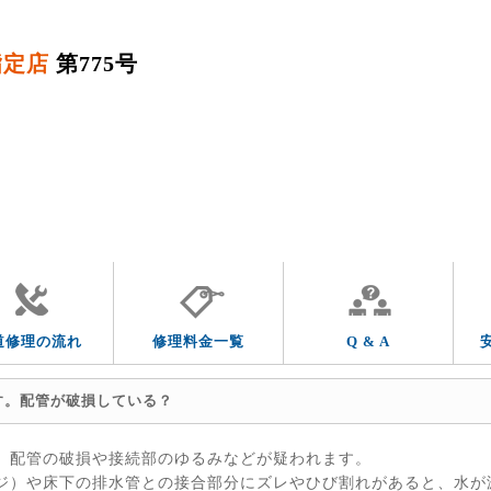
指定店
第775号
QUESTION & ANSWER
よくあるご質問
トラブルの症状
トラブルの箇所
道修理の流れ
修理料金一覧
Q & A
す。配管が破損している？
、配管の破損や接続部のゆるみなどが疑われます。
ジ）や床下の排水管との接合部分にズレやひび割れがあると、水が