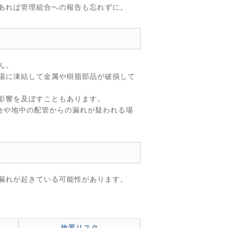
あれば管理組合への報告も忘れずに。
ん。
場に凍結して金属や樹脂部品が破損して
影響を及ぼすこともあります。
合や地中の配管からの漏れが疑われる場
漏れが起きている可能性があります。
放置リスク