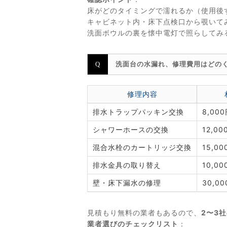
床がどのタイミングで濡れるか（使用後
キャビネット内・床下点検口から覗いて
洗面ボウルの裏を懐中電灯で照らしてみ
洗面台の水漏れ、修理費用はどの
修理内容
排水トラップパッキン交換
8,00
シャワーホースの交換
12,0
混合水栓のカートリッジ交換
15,0
排水金具の取り替え
10,0
壁・床下漏水の修理
30,0
見積もり無料の業者もあるので、
2〜3
業者選びのチェックリスト
：