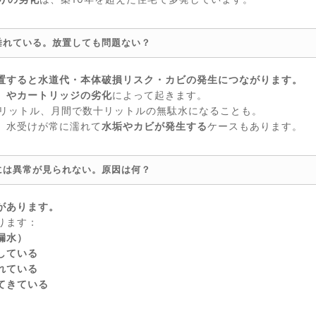
垂れている。放置しても問題ない？
置すると水道代・本体破損リスク・カビの発生につながります。
）やカートリッジの劣化
によって起きます。
2リットル、月間で数十リットルの無駄水になることも。
、水受けが常に濡れて
水垢やカビが発生する
ケースもあります。
には異常が見られない。原因は何？
があります。
ります：
漏水）
している
れている
てきている