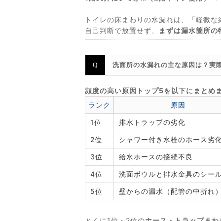
トイレの床まわりの水漏れは、「軽微な
自己判断で放置せず、
まずは漏水箇所の
洗面所の水漏れの主な原因は？実
頻度の高い原因トップ5を以下にまとめ
ランク
原因
1位
排水トラップの劣化
2位
シャワー付き水栓のホース劣
3位
給水ホースの接続不良
4位
洗面ボウルと排水金具のシー
5位
壁からの漏水（配管の中折れ
とくに1位・2位の
ホース・トラップまわ