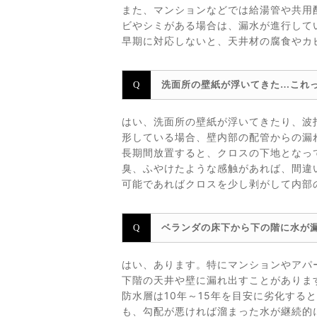
また、マンションなどでは給湯管や共用
ビやシミがある場合は、漏水が進行して
早期に対応しないと、天井材の腐食やカ
洗面所の壁紙が浮いてきた…これ
はい、洗面所の壁紙が浮いてきたり、波
形している場合、壁内部の配管からの漏
長期間放置すると、クロスの下地となっ
臭、ふやけたような感触があれば、間違
可能であればクロスを少し剥がして内部
ベランダの床下から下の階に水が
はい、あります。特にマンションやアパ
下階の天井や壁に漏れ出すことがありま
防水層は10年～15年を目安に劣化す
も、勾配が悪ければ溜まった水が継続的