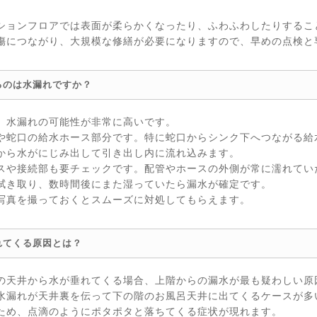
ションフロアでは表面が柔らかくなったり、ふわふわしたりするこ
傷につながり、大規模な修繕が必要になりますので、早めの点検と
るのは水漏れですか？
、水漏れの可能性が非常に高いです。
や蛇口の給水ホース部分です。特に蛇口からシンク下へつながる給
から水がにじみ出して引き出し内に流れ込みます。
スや接続部も要チェックです。配管やホースの外側が常に濡れてい
拭き取り、数時間後にまた湿っていたら漏水が確定です。
写真を撮っておくとスムーズに対処してもらえます。
れてくる原因とは？
の天井から水が垂れてくる場合、上階からの漏水が最も疑わしい原
水漏れが天井裏を伝って下の階のお風呂天井に出てくるケースが多
ため、点滴のようにポタポタと落ちてくる症状が現れます。