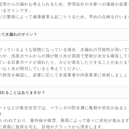
配管からの漏れも考えられるため、管理会社や大家への連絡が必要
いるサインです。
ビの繁殖によって健康被害も起こりうるため、早めの点検を行いま
って水漏れのサイン？
打っているような状態になっている場合、水漏れの可能性が高いで
れや、洗面ボウルからの飛び散り水が原因で壁材が水分を吸収して
ている石膏ボードが崩れたり、カビが発生したりすることがありま
いなく水が関与していると考えてください。
の状況を確認し、必要に応じて水道業者や内装業者に依頼しましょ
漏れることはありますか？
ートなどの集合住宅では、ベランダの防水層に亀裂や劣化があると
す。
るといわれており、紫外線や積雪、風雨によって徐々に劣化が進みま
に床面に負荷を与え、目地やクラックから浸水します。