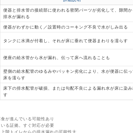
便器と排水管の接続部に使われる密閉パーツが劣化して、隙間か
排水が漏れる
便器がわずかに動く／設置時のコーキング不良で水がしみ出る
タンクに水滴が付着し、それが床に垂れて便器まわりを濡らす
便座の給水管から水が漏れ、伝って床へ流れることも
壁側の給水配管のゆるみやパッキン劣化により、水が便器に伝っ
床を濡らす
床下の排水配管が破損、または勾配不良による漏れ水が床に染み
す
腐食が進んでいる可能性あり
ている証拠。すぐ対応が必要
 上階トイレからの排水漏れの可能性大