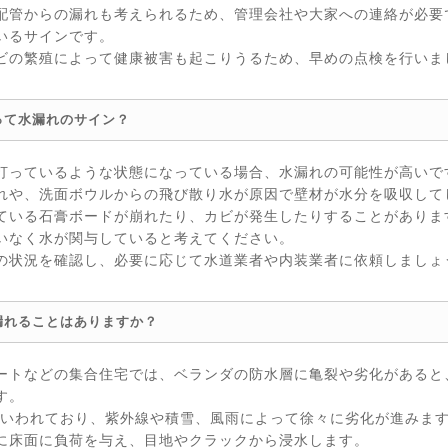
配管からの漏れも考えられるため、管理会社や大家への連絡が必要
いるサインです。
ビの繁殖によって健康被害も起こりうるため、早めの点検を行いま
って水漏れのサイン？
打っているような状態になっている場合、水漏れの可能性が高いで
れや、洗面ボウルからの飛び散り水が原因で壁材が水分を吸収して
ている石膏ボードが崩れたり、カビが発生したりすることがありま
いなく水が関与していると考えてください。
の状況を確認し、必要に応じて水道業者や内装業者に依頼しましょ
漏れることはありますか？
ートなどの集合住宅では、ベランダの防水層に亀裂や劣化があると
す。
るといわれており、紫外線や積雪、風雨によって徐々に劣化が進みま
に床面に負荷を与え、目地やクラックから浸水します。