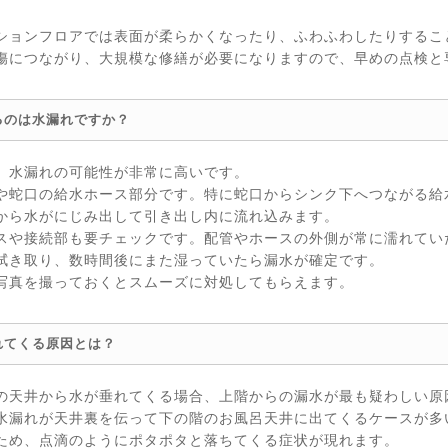
ションフロアでは表面が柔らかくなったり、ふわふわしたりするこ
傷につながり、大規模な修繕が必要になりますので、早めの点検と
るのは水漏れですか？
、水漏れの可能性が非常に高いです。
や蛇口の給水ホース部分です。特に蛇口からシンク下へつながる給
から水がにじみ出して引き出し内に流れ込みます。
スや接続部も要チェックです。配管やホースの外側が常に濡れてい
拭き取り、数時間後にまた湿っていたら漏水が確定です。
写真を撮っておくとスムーズに対処してもらえます。
れてくる原因とは？
の天井から水が垂れてくる場合、上階からの漏水が最も疑わしい原
水漏れが天井裏を伝って下の階のお風呂天井に出てくるケースが多
ため、点滴のようにポタポタと落ちてくる症状が現れます。