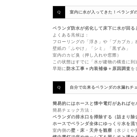
室内に水が入ってきた！ベランダ
ベランダ防水が劣化して床下に水が回る
よくある兆候は：
フローリングの「浮き」や「ブカブカ」
壁紙の「ふやけ」「シミ」「黒ずみ」
室内のカビ臭（押し入れや窓際）
この状態はすでに「水が建物の構造に到
早期に
防水工事＋内装補修＋原因調査
を
自分で出来るベランダの水漏れチ
簡易的にはホースと懐中電灯があればセ
簡易チェック方法：
ベランダの排水口を掃除する（詰まり除
ホースでベランダ全体にゆっくり水を流
室内側の
壁・床・天井を観察
（水ジミや
懐中電灯で床やサッシ下を照らすと濡れ