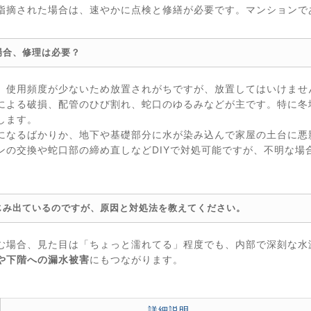
指摘された場合は、速やかに点検と修繕が必要です。マンションで
場合、修理は必要？
、使用頻度が少ないため放置されがちですが、放置してはいけませ
による破損、配管のひび割れ、蛇口のゆるみなどが主です。特に冬
します。
になるばかりか、地下や基礎部分に水が染み込んで家屋の土台に悪
ンの交換や蛇口部の締め直しなどDIYで対処可能ですが、不明な場
じみ出ているのですが、原因と対処法を教えてください。
む場合、見た目は「ちょっと濡れてる」程度でも、内部で深刻な水
や下階への漏水被害
にもつながります。
詳細説明