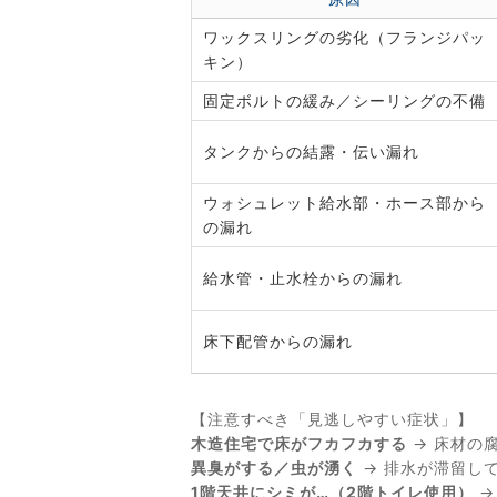
ワックスリングの劣化（フランジパッ
キン）
固定ボルトの緩み／シーリングの不備
タンクからの結露・伝い漏れ
ウォシュレット給水部・ホース部から
の漏れ
給水管・止水栓からの漏れ
床下配管からの漏れ
【注意すべき「見逃しやすい症状」】
木造住宅で床がフカフカする
→ 床材の
異臭がする／虫が湧く
→ 排水が滞留し
1階天井にシミが…（2階トイレ使用）
→