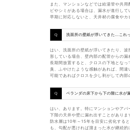
また、マンションなどでは給湯管や共用
ビやシミがある場合は、漏水が進行して
早期に対応しないと、天井材の腐食やカ
洗面所の壁紙が浮いてきた…これ
はい、洗面所の壁紙が浮いてきたり、波
形している場合、壁内部の配管からの漏
長期間放置すると、クロスの下地となっ
臭、ふやけたような感触があれば、間違
可能であればクロスを少し剥がして内部
ベランダの床下から下の階に水が
はい、あります。特にマンションやアパ
下階の天井や壁に漏れ出すことがありま
防水層は10年～15年を目安に劣化す
も、勾配が悪ければ溜まった水が継続的