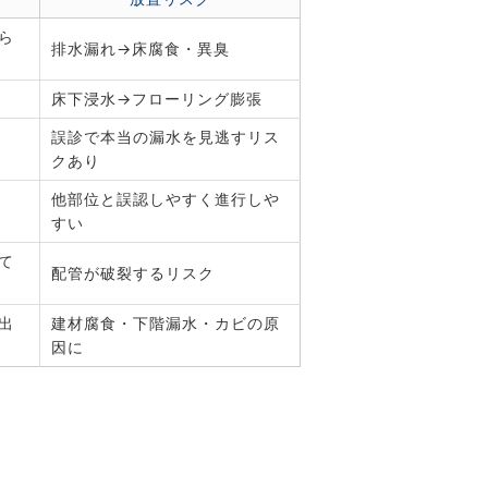
ら
排水漏れ→床腐食・異臭
床下浸水→フローリング膨張
誤診で本当の漏水を見逃すリス
クあり
他部位と誤認しやすく進行しや
すい
て
配管が破裂するリスク
出
建材腐食・下階漏水・カビの原
因に