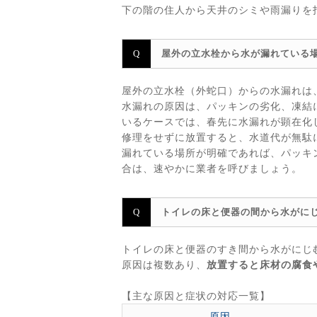
下の階の住人から天井のシミや雨漏りを
屋外の立水栓から水が漏れている
屋外の立水栓（外蛇口）からの水漏れは
水漏れの原因は、パッキンの劣化、凍結
いるケースでは、春先に水漏れが顕在化
修理をせずに放置すると、水道代が無駄
漏れている場所が明確であれば、パッキ
合は、速やかに業者を呼びましょう。
トイレの床と便器の間から水がに
トイレの床と便器のすき間から水がにじ
原因は複数あり、
放置すると床材の腐食
【主な原因と症状の対応一覧】
原因