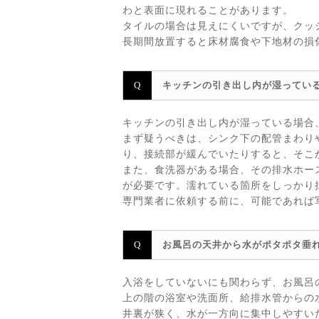
わと表面に現れることがあります。
タイルの場合は見えにくいですが、クッ
長期間放置すると床材腐食や下地材の損
キッチンの引き出し内が湿ってい
キッチンの引き出し内が湿っている場合
まず疑うべきは、シンク下の配管まわり
り、接続部が緩んでいたりすると、そこ
また、食洗器がある場合、その排水ホー
が必要です。濡れている箇所をしっかり
専門業者に依頼する前に、可能であれば
お風呂の天井から水がポタポタ垂
入浴をしていないにも関わらず、お風呂
上の階の浴室や洗面所、給排水管からの
井裏が狭く、水が一方向に集中しやすい