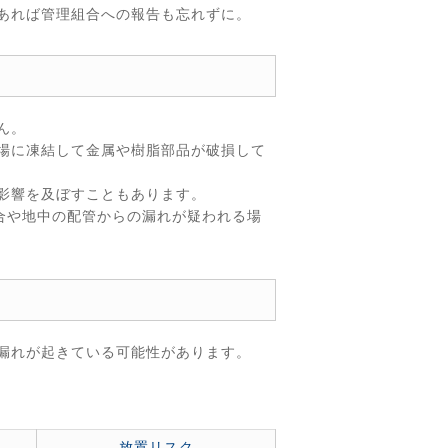
あれば管理組合への報告も忘れずに。
ん。
場に凍結して金属や樹脂部品が破損して
影響を及ぼすこともあります。
合や地中の配管からの漏れが疑われる場
漏れが起きている可能性があります。
放置リスク