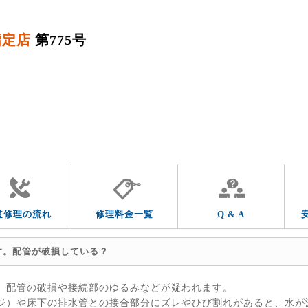
指定店
第775号
QUESTION & ANSWER
よくあるご質問
トラブルの症状
トラブルの箇所
道修理の流れ
修理料金一覧
Q & A
す。配管が破損している？
、配管の破損や接続部のゆるみなどが疑われます。
ジ）や床下の排水管との接合部分にズレやひび割れがあると、水が