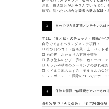
注意：構造部分が水を含んでいる場合、
確実に調べたい場合は
業者の散水試験・
自分でできる定期メンテナンスは
年2回（春と秋）のチェック・掃除がベ
自分でできるベランダメンテ項目：
□ 排水口のゴミ（落ち葉・土・ペット毛
□ 雨の後、水たまりの有無を確認
□ 防水塗膜のひび、膨れ、色ムラのチェ
□ サッシや壁際のシーリングの割れ確認
□ タイル目地の黒ずみ・モルタルの欠け
✨ ワンポイント：掃除のついでにホー
保険や保証で修理費がカバーされ
条件次第で「火災保険」「住宅設備保証