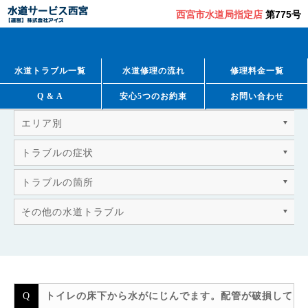
西宮市水道局指定店
第775号
QUESTION & ANSWER
よくあるご質問
水道トラブル一覧
水道修理の流れ
修理料金一覧
Q & A
安心5つのお約束
お問い合わせ
エリア別
トラブルの症状
トラブルの箇所
その他の水道トラブル
トイレの床下から水がにじんでます。配管が破損して