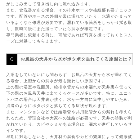
がにじみ出して引き出し内に流れ込みます。
また、食洗器がある場合、その排水ホースや接続部も要チェック
です。配管やホースの外側が常に濡れていたり、水滴がたまって
いるようなら修理が必要です。濡れている箇所をしっかり拭き取
り、数時間後にまた湿っていたら漏水が確定です。
専門業者に依頼する前に、可能であれば写真を撮っておくとスム
ーズに対処してもらえます。
お風呂の天井から水がポタポタ垂れてくる原因とは？
入浴をしていないにも関わらず、お風呂の天井から水が垂れてく
る場合、上階からの漏水が最も疑わしい原因です。
上の階の浴室や洗面所、給排水管からの水漏れが天井裏を伝って
下の階のお風呂天井に出てくるケースが多いです。特に、ユニッ
トバスの場合は天井裏が狭く、水が一方向に集中しやすいため、
点滴のようにポタポタと落ちてくる症状が現れます。
また、マンションなどでは給湯管や共用配管からの漏れも考えら
れるため、管理会社や大家への連絡が必要です。天井の塗装が剥
がれていたり、カビやシミがある場合は、漏水が進行しているサ
インです。
早期に対応しないと、天井材の腐食やカビの繁殖によって健康被