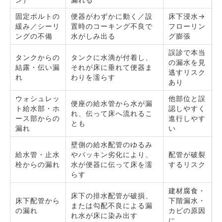
固定ボルトの
便器がわずかに動く／設
床下浸水→
緩み／シーリ
置時のコーキング不良で
フローリン
ングの不備
水がしみ出る
グ膨張
誤診で本当
タンクからの
タンクに水滴が付着し、
の漏水を見
結露・伝い漏
それが床に垂れて便器ま
逃すリスク
れ
わりを濡らす
あり
ウォシュレッ
他部位と誤
便座の給水管から水が漏
ト給水部・ホ
認しやすく
れ、伝って床へ流れるこ
ース部からの
進行しやす
とも
漏れ
い
壁側の給水配管のゆるみ
給水管・止水
やパッキン劣化により、
配管が破裂
栓からの漏れ
水が便器に伝って床を濡
するリスク
らす
建材腐食・
床下の排水配管が破損、
床下配管から
下階漏水・
または勾配不良による漏
の漏れ
カビの原因
れ水が床に染み出す
に