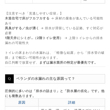
【注意すべき「見逃しやすい症状」】
木造住宅で床がフカフカする
→ 床材の腐食が進んでいる可能性
あり
異臭がする／虫が湧く
→ 排水が滞留している証拠。すぐ対応が
必要
1階天井にシミが…（2階トイレ使用）
→ 上階トイレからの排水
漏れの可能性大
トイレの床まわりの水漏れは、「軽微な結露」から「排水管の破
損」まで幅広い可能性があります。
自己判断で放置せず、
まずは漏水箇所の特定が最優先です。
ベランダの水漏れの主な原因って？
圧倒的に多いのは「排水の詰まり」と「防水層の劣化」です。他
にも複数あります。
原因
詳細