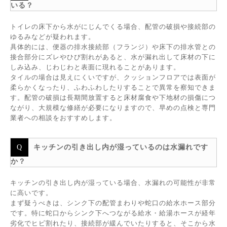
いる？
トイレの床下から水がにじんでくる場合、配管の破損や接続部の
ゆるみなどが疑われます。
具体的には、便器の排水接続部（フランジ）や床下の排水管との
接合部分にズレやひび割れがあると、水が漏れ出して床材の下に
しみ込み、じわじわと表面に現れることがあります。
タイルの場合は見えにくいですが、クッションフロアでは表面が
柔らかくなったり、ふわふわしたりすることで異常を察知できま
す。配管の破損は長期間放置すると床材腐食や下地材の損傷につ
ながり、大規模な修繕が必要になりますので、早めの点検と専門
業者への相談をおすすめします。
キッチンの引き出し内が湿っているのは水漏れです
か？
キッチンの引き出し内が湿っている場合、水漏れの可能性が非常
に高いです。
まず疑うべきは、シンク下の配管まわりや蛇口の給水ホース部分
です。特に蛇口からシンク下へつながる給水・給湯ホースが経年
劣化でヒビ割れたり、接続部が緩んでいたりすると、そこから水