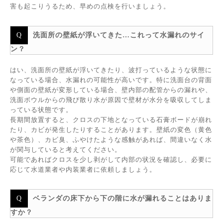
害も起こりうるため、早めの点検を行いましょう。
洗面所の壁紙が浮いてきた…これって水漏れのサイ
ン？
はい、洗面所の壁紙が浮いてきたり、波打っているような状態に
なっている場合、水漏れの可能性が高いです。特に洗面台の背面
や側面の壁紙が変形している場合、壁内部の配管からの漏れや、
洗面ボウルからの飛び散り水が原因で壁材が水分を吸収してしま
っている状態です。
長期間放置すると、クロスの下地となっている石膏ボードが崩れ
たり、カビが発生したりすることがあります。壁紙の変色（黄色
や茶色）、カビ臭、ふやけたような感触があれば、間違いなく水
が関与していると考えてください。
可能であればクロスを少し剥がして内部の状況を確認し、必要に
応じて水道業者や内装業者に依頼しましょう。
ベランダの床下から下の階に水が漏れることはありま
すか？