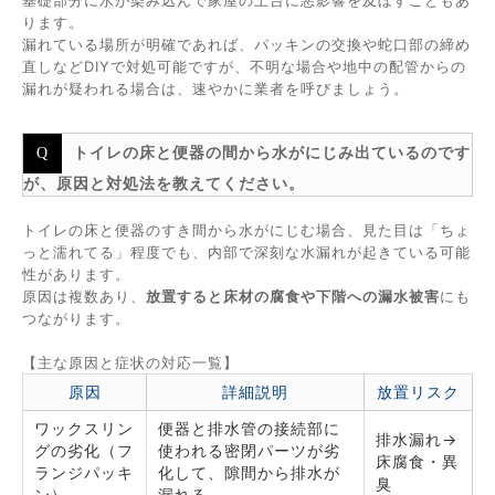
基礎部分に水が染み込んで家屋の土台に悪影響を及ぼすこともあ
ります。
漏れている場所が明確であれば、パッキンの交換や蛇口部の締め
直しなどDIYで対処可能ですが、不明な場合や地中の配管からの
漏れが疑われる場合は、速やかに業者を呼びましょう。
トイレの床と便器の間から水がにじみ出ているのです
が、原因と対処法を教えてください。
トイレの床と便器のすき間から水がにじむ場合、見た目は「ちょ
っと濡れてる」程度でも、内部で深刻な水漏れが起きている可能
性があります。
原因は複数あり、
放置すると床材の腐食や下階への漏水被害
にも
つながります。
【主な原因と症状の対応一覧】
原因
詳細説明
放置リスク
ワックスリン
便器と排水管の接続部に
排水漏れ→
グの劣化（フ
使われる密閉パーツが劣
床腐食・異
ランジパッキ
化して、隙間から排水が
臭
ン）
漏れる