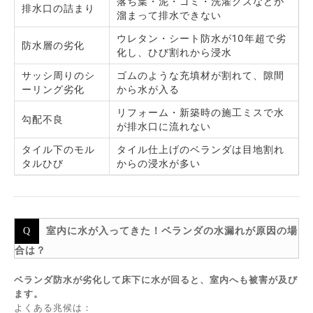
落ち葉・泥・ゴミ・洗濯クズなどが
排水口の詰まり
溜まって排水できない
ウレタン・シート防水が10年超で劣
防水層の劣化
化し、ひび割れから浸水
サッシ周りのシ
ゴムのような充填材が割れて、隙間
ーリング劣化
から水が入る
リフォーム・新築時の施工ミスで水
勾配不良
が排水口に流れない
タイル下のモル
タイル仕上げのベランダは目地割れ
タルひび
からの浸水が多い
室内に水が入ってきた！ベランダの水漏れが原因の場
合は？
ベランダ防水が劣化して床下に水が回ると、室内へも被害が及び
ます。
よくある兆候は：