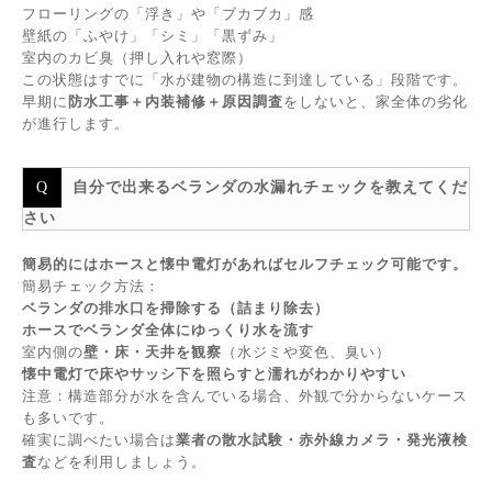
フローリングの「浮き」や「ブカブカ」感
壁紙の「ふやけ」「シミ」「黒ずみ」
室内のカビ臭（押し入れや窓際）
この状態はすでに「水が建物の構造に到達している」段階です。
早期に
防水工事＋内装補修＋原因調査
をしないと、家全体の劣化
が進行します。
自分で出来るベランダの水漏れチェックを教えてくだ
さい
簡易的にはホースと懐中電灯があればセルフチェック可能です。
簡易チェック方法：
ベランダの排水口を掃除する（詰まり除去）
ホースでベランダ全体にゆっくり水を流す
室内側の
壁・床・天井を観察
（水ジミや変色、臭い）
懐中電灯で床やサッシ下を照らすと濡れがわかりやすい
注意：構造部分が水を含んでいる場合、外観で分からないケース
も多いです。
確実に調べたい場合は
業者の散水試験・赤外線カメラ・発光液検
査
などを利用しましょう。