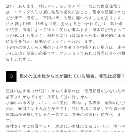
はい、あります。特にマンションやアパートなどの集合住宅で
は、ベランダの防水層に亀裂や劣化があると、雨水や洗濯排水な
どが床下に浸透し、下階の天井や壁に漏れ出すことがあります。
防水層は10年～15年を目安に劣化するといわれており、紫外線
や積雪、風雨によって徐々に劣化が進みます。排水口が詰まって
水があふれた場合も、勾配が悪ければ溜まった水が継続的に床面
に負荷を与え、目地やクラックから浸水します。
下の階の住人から天井のシミや雨漏りを指摘された場合は、速や
かに点検と修繕が必要です。マンションであれば管理組合への報
告も忘れずに。
屋外の立水栓から水が漏れている場合、修理は必要？
屋外の立水栓（外蛇口）からの水漏れは、使用頻度が少ないため
放置されがちですが、放置してはいけません。
水漏れの原因は、パッキンの劣化、凍結による破損、配管のひび
割れ、蛇口のゆるみなどが主です。特に冬場に凍結して金属や樹
脂部品が破損しているケースでは、春先に水漏れが顕在化しま
す。
修理をせずに放置すると、水道代が無駄になるばかりか、地下や