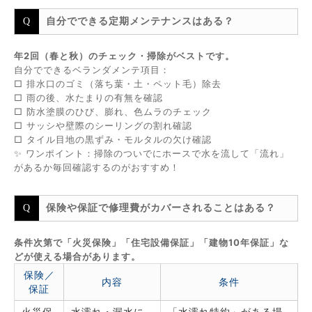
自分でできる定期メンテナンスはある？
年2回（春と秋）のチェック・掃除がベストです。
自分でできるベランダメンテ項目：
□ 排水口のゴミ（落ち葉・土・ペット毛）除去
□ 雨の後、水たまりの有無を確認
□ 防水塗膜のひび、膨れ、色ムラのチェック
□ サッシや壁際のシーリングの割れ確認
□ タイル目地の黒ずみ・モルタルの欠け確認
✨ ワンポイント：掃除のついでにホースで水を流して「流れ」
があるか毎回確認するのがおすすめ！
保険や保証で修理費がカバーされることはある？
条件次第で「火災保険」「住宅設備保証」「建物10年保証」な
どが使える場合があります。
保険／
内容
条件
保証
火災保
水濡れ・漏水に
「水濡れ特約」がある場