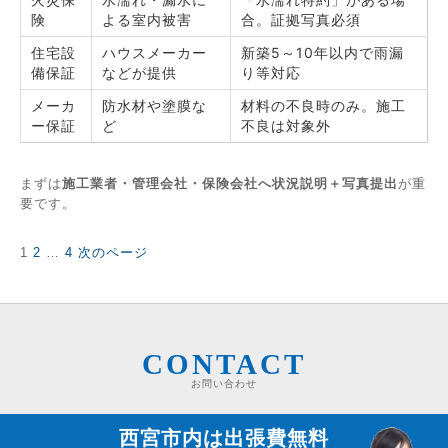
険
よる室内被害
合。証拠写真必須
住宅設
ハウスメーカー
新築5～10年以内で雨漏
備保証
などが提供
り等対応
メーカ
防水材や塗膜な
材料の不良時のみ。施工
ー保証
ど
不良は対象外
まずは
施工業者・管理会社・保険会社へ状況説明＋写真提出
が重
要です。
固
固
固
1
2
…
4
次のページ
投
定
定
定
稿
ペ
ペ
ペ
の
ー
ー
ー
ペ
ジ
ジ
ジ
ー
ジ
CONTACT
送
お問い合わせ
り
西宮市内は
出張費無料