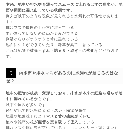
本来、地中や排水桝を通ってスムーズに流れるはずの排水が、地
面や周囲に漏れ出している状態です。
例えば以下のような現象が見られると水漏れの可能性がありま
す：
排水マスの周囲の土が常に湿っている
雨が降っていないのにぬかるみができる
側溝から水がポタポタと常に垂れている
地面にシミができていたり、雑草が異常に育っている
これは配管の
破損・ずれ・詰まり・継ぎ目の劣化
などが原因で
す。
雨水桝や排水マスがあるのに水漏れが起こるのはな
ぜ？
地中の配管が破損・変形しており、排水が本来の経路を通らず地
中に漏れているからです。
以下の原因が多いです：
経年劣化で排水管に
ヒビ・ズレ・陥没
が発生
地震や地盤沈下により
マスと管の接続がズレた
植木や雑草の
根が配管を突き破って侵入
している
排水マスの底に穴が空いている（古いコンクリート製に多い）