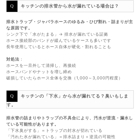
キッチンの排水管から水が漏れている場合は？
排水トラップ・ジャバラホースのゆるみ・ひび割れ・詰まりが主
な原因です。
シンク下で「水がたまる」→ 排水が漏れている証拠
ホース接続部のバンドが緩んでいるケースも多いです
長年使用しているとホース自体が硬化・割れることも
対処法
：
ホースを一旦外して清掃し、再接続
ホースバンドやナットを増し締め
破損していたらホース全体を交換（1,000～3,000円程度）
キッチンの「下水」から水が漏れてる？臭いもしま
す。
排水管の詰まりやトラップの不具合により、汚水が逆流・漏水し
ている可能性があります。
「下水臭がする」＝トラップの封水が切れている
「汚れた水が漏れている」＝排水詰まり＋逆流の可能性