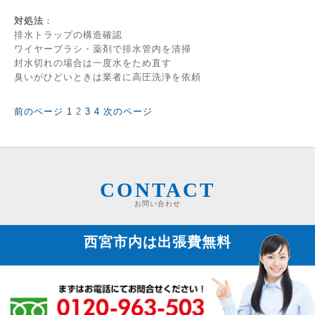
対処法
：
排水トラップの構造確認
ワイヤーブラシ・薬剤で排水管内を清掃
封水切れの場合は一度水をため直す
臭いがひどいときは業者に高圧洗浄を依頼
固
固
固
固
前のページ
1
2
3
4
次のページ
投
定
定
定
定
稿
ペ
ペ
ペ
ペ
の
ー
ー
ー
ー
ペ
ジ
ジ
ジ
ジ
ー
ジ
CONTACT
送
お問い合わせ
り
西宮市内は
出張費無料