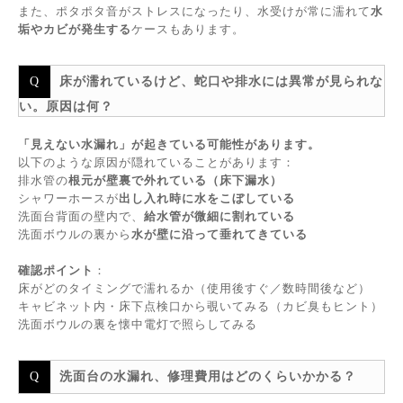
また、ポタポタ音がストレスになったり、水受けが常に濡れて
水
垢やカビが発生する
ケースもあります。
床が濡れているけど、蛇口や排水には異常が見られな
い。原因は何？
「見えない水漏れ」が起きている可能性があります。
以下のような原因が隠れていることがあります：
排水管の
根元が壁裏で外れている（床下漏水）
シャワーホースが
出し入れ時に水をこぼしている
洗面台背面の壁内で、
給水管が微細に割れている
洗面ボウルの裏から
水が壁に沿って垂れてきている
確認ポイント
：
床がどのタイミングで濡れるか（使用後すぐ／数時間後など）
キャビネット内・床下点検口から覗いてみる（カビ臭もヒント）
洗面ボウルの裏を懐中電灯で照らしてみる
洗面台の水漏れ、修理費用はどのくらいかかる？