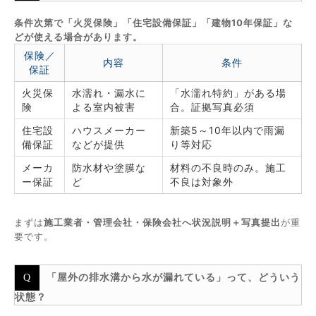
条件次第で「火災保険」「住宅設備保証」「建物10年保証」な
どが使える場合があります。
保険／
内容
条件
保証
火災保
水濡れ・漏水に
「水濡れ特約」がある場
険
よる室内被害
合。証拠写真必須
住宅設
ハウスメーカー
新築5～10年以内で雨漏
備保証
などが提供
り等対応
メーカ
防水材や塗膜な
材料の不良時のみ。施工
ー保証
ど
不良は対象外
まずは
施工業者・管理会社・保険会社へ状況説明＋写真提出
が重
要です。
「屋外の排水溝から水が漏れている」って、どういう
状態？