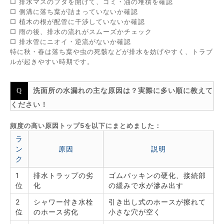
□ 排水マスのフタを開けて、ゴミ・油の堆積を確認
□ 側溝に落ち葉が詰まっていないか確認
□ 植木の根が配管に干渉していないか確認
□ 雨の後、排水の流れがスムーズかチェック
□ 排水管にニオイ・逆流がないか確認
特に秋・春は落ち葉や虫の死骸などが排水を妨げやすく、トラブ
ルが起きやすい時期です。
洗面所の水漏れの主な原因は？実際に多い順に教えて
ください！
頻度の高い原因トップ5を以下にまとめました：
ラ
ン
原因
説明
ク
1
排水トラップの劣
ゴムパッキンの硬化、接続部
位
化
の緩みで水が滲み出す
2
シャワー付き水栓
引き出し式のホースが擦れて
位
のホース劣化
小さな穴が空く