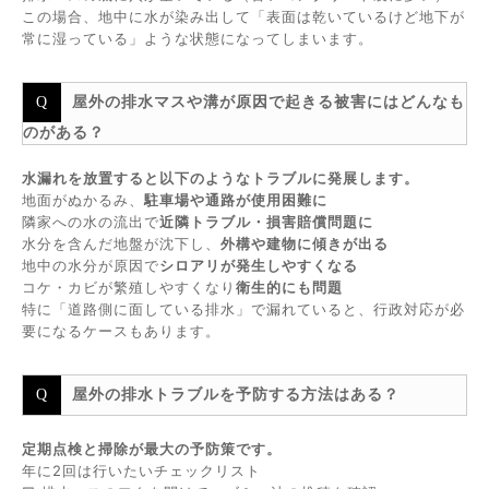
この場合、地中に水が染み出して「表面は乾いているけど地下が
常に湿っている」ような状態になってしまいます。
屋外の排水マスや溝が原因で起きる被害にはどんなも
のがある？
水漏れを放置すると以下のようなトラブルに発展します。
地面がぬかるみ、
駐車場や通路が使用困難に
隣家への水の流出で
近隣トラブル・損害賠償問題に
水分を含んだ地盤が沈下し、
外構や建物に傾きが出る
地中の水分が原因で
シロアリが発生しやすくなる
コケ・カビが繁殖しやすくなり
衛生的にも問題
特に「道路側に面している排水」で漏れていると、行政対応が必
要になるケースもあります。
屋外の排水トラブルを予防する方法はある？
定期点検と掃除が最大の予防策です。
年に2回は行いたいチェックリスト