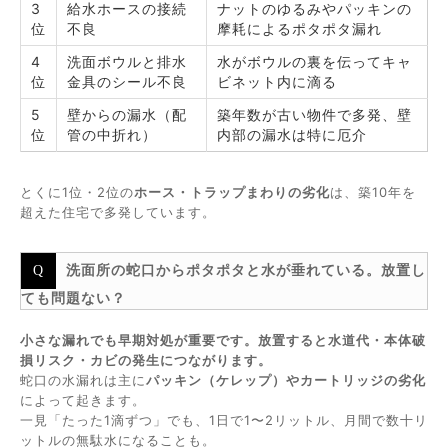
3
給水ホースの接続
ナットのゆるみやパッキンの
位
不良
摩耗によるポタポタ漏れ
4
洗面ボウルと排水
水がボウルの裏を伝ってキャ
位
金具のシール不良
ビネット内に滴る
5
壁からの漏水（配
築年数が古い物件で多発、壁
位
管の中折れ）
内部の漏水は特に厄介
とくに1位・2位の
ホース・トラップまわりの劣化
は、築10年を
超えた住宅で多発しています。
洗面所の蛇口からポタポタと水が垂れている。放置し
ても問題ない？
小さな漏れでも早期対処が重要です。放置すると水道代・本体破
損リスク・カビの発生につながります。
蛇口の水漏れは主に
パッキン（ケレップ）やカートリッジの劣化
によって起きます。
一見「たった1滴ずつ」でも、1日で1〜2リットル、月間で数十リ
ットルの無駄水になることも。