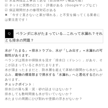
☑ 水道局指定工事店である（自治体HPで確認可能）
☑ ネットに実際の口コミ・評価がある（Googleマップなど）
☑ 保証期間付きの修理対応がある
✖ 「今すぐ直さないと家が壊れる」と不安を煽ってくる業者に
は要注意です！
ベランダに水がたまっている…これって水漏れ？それ
とも排水の問題？
水が「たまる」＝排水トラブル、水が「しみ出す」＝水漏れの可
能性があります。
ベランダは雨水や掃除水を流す「排水口（ドレン）」があり、そ
こが詰まっていると水がたまります。
水が溜まったままだと、防水層を超えて床材の隙間から水がしみ
込み、
建物の構造部まで浸水する「水漏れ」へと悪化する
恐れが
あります。
チェックポイント
：
排水口の落ち葉・泥・砂の詰まりはないか？
排水しても数時間後も水が引いていないか？
水たまりの周囲にひび割れや塗膜の浮きがないか？