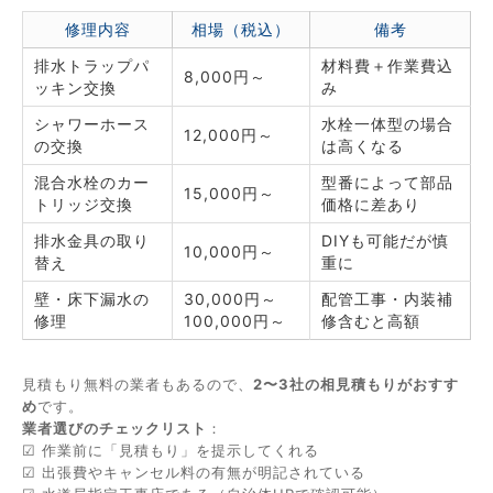
修理内容
相場（税込）
備考
排水トラップパ
材料費＋作業費込
8,000円～
ッキン交換
み
シャワーホース
水栓一体型の場合
12,000円～
の交換
は高くなる
混合水栓のカー
型番によって部品
15,000円～
トリッジ交換
価格に差あり
排水金具の取り
DIYも可能だが慎
10,000円～
替え
重に
壁・床下漏水の
30,000円～
配管工事・内装補
修理
100,000円～
修含むと高額
見積もり無料の業者もあるので、
2〜3社の相見積もりがおすす
め
です。
業者選びのチェックリスト
：
☑ 作業前に「見積もり」を提示してくれる
☑ 出張費やキャンセル料の有無が明記されている