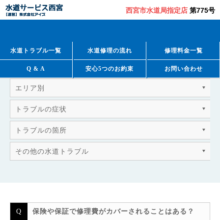
西宮市水道局指定店
第775号
QUESTION & ANSWER
よくあるご質問
水道トラブル一覧
水道修理の流れ
修理料金一覧
Q & A
安心5つのお約束
お問い合わせ
エリア別
トラブルの症状
トラブルの箇所
その他の水道トラブル
保険や保証で修理費がカバーされることはある？