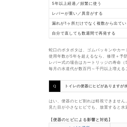
5年以上経過／頻繁に使う
レバーが重い／異音がする
漏れが1ヶ所だけでなく複数から出てい
自分で直しても数週間で再発する
蛇口のポタポタは、ゴムパッキンやカー
使用年数が5年を超えるなら、修理＋予
レバー式の場合はカートリッジの寿命（5
毎月の水道代が数百円～千円以上増える
トイレの便器にヒビがありますが
はい、便器のヒビ割れは軽視できません
見た目が小さなヒビでも、放置すると水
【便器のヒビによる影響と対処】