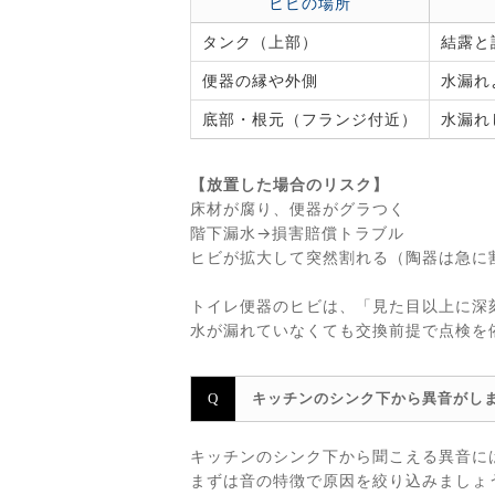
ヒビの場所
タンク（上部）
結露と
便器の縁や外側
水漏れ
底部・根元（フランジ付近）
水漏れ
【放置した場合のリスク】
床材が腐り、便器がグラつく
階下漏水→損害賠償トラブル
ヒビが拡大して突然割れる（陶器は急に
トイレ便器のヒビは、「見た目以上に深
水が漏れていなくても交換前提で点検を
キッチンのシンク下から異音がし
キッチンのシンク下から聞こえる異音に
まずは音の特徴で原因を絞り込みましょ