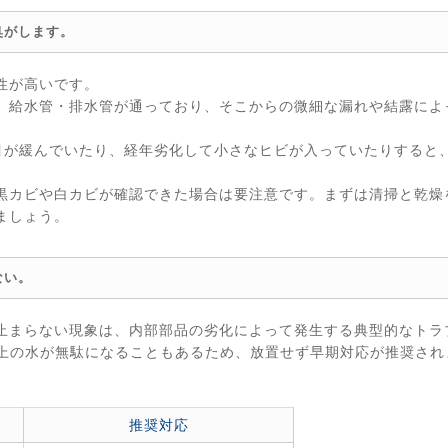
臭がします。
性が高いです。
、給水管・排水管が通っており、そこからの微細な漏れや結露によ
目が緩んでいたり、経年劣化して小さなヒビが入っていたりすると
黒カビや白カビが確認できた場合は要注意です。まずは清掃と乾燥
ましょう。
ない。
止まらない現象は、内部部品の劣化によって発生する典型的なトラ
以上の水が無駄になることもあるため、放置せず早期対応が推奨され
推奨対応