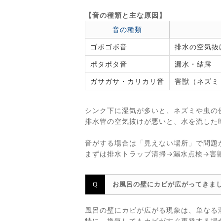
【音の種類と主な原因】
音の種類
ゴボゴボ音
排水の空気抜
ポタポタ音
漏水・結露
ガサガサ・カリカリ音
害獣（ネズミ
シンク下に湿気が多いと、ネズミや虫の
排水管の空気抜けが悪いと、水を流した
音がする場合は「見えない場所」で問題
まずは排水トラップ清掃→漏水点検→害
お風呂の壁にカビが広がってきま
風呂の壁にカビが広がる現象は、単なる
特に、換気してもカビがすぐ再発する場