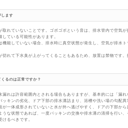
がします
が取れていないことです。ゴボゴボという音は、排水管内で空気が
積している可能性があります。
は機能していない場合、排水時に真空状態が発生し、空気が排水ト
が切れて下水臭が上がってくることもあるため、放置は禁物です。
てくるのは正常ですか？
水漏れは許容範囲内とされる場合もありますが、基本的には「漏れ
パッキンの劣化、ドア下部の排水溝詰まり、浴槽や洗い場の勾配異
面が一体成形されていないと水が外へ逃げやすく、ドアの下部から
ような状態であれば、一度パッキンの交換や排水溝の清掃を行い、
受けるべきです。