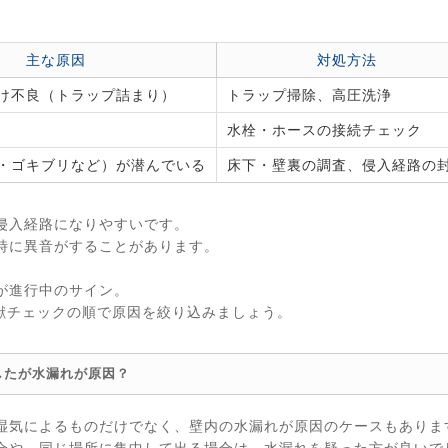
主な原因
対処方法
け不良（トラップ詰まり）
トラップ掃除、高圧洗浄
水栓・ホースの接続チェック
・ゴキブリなど）が潜んでいる
床下・壁裏の調査、侵入経路の
侵入経路になりやすいです。
時に異音がすることがあります。
が進行中のサイン。
獣チェックの順で原因を絞り込みましょう。
したが水漏れが原因？
湿気によるものだけでなく、壁内の水漏れが原因のケースもありま
合や、同じ場所に集中して出る場合は、水漏れを疑った方が良いで