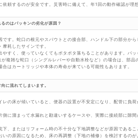
に依頼するのが安全です。災害時に備えて、年1回の動作確認が理
れるのはパッキンの劣化が原因？
因です。蛇口の根元やスパウトとの接合部、ハンドル下の部分から
・摩耗したサインです。
出やすく、使っていなくてもポタポタ落ちることがあります。パッ
構造が複雑な蛇口（シングルレバーや自動水栓など）の場合は、部品
場合はカートリッジや本体の寿命が来ている可能性もあります。
方向に流れてしまいます。
イレの床が傾いていると、便器の設置が不安定になり、配管に負荷
片側に溜まって水漏れと勘違いするケースや、実際に接続部に隙間
沈下、またはリフォーム時の不十分な下地調整などが原因であるこ
おいの原因になるため、床の再調整（下地の補修）を検討するのが