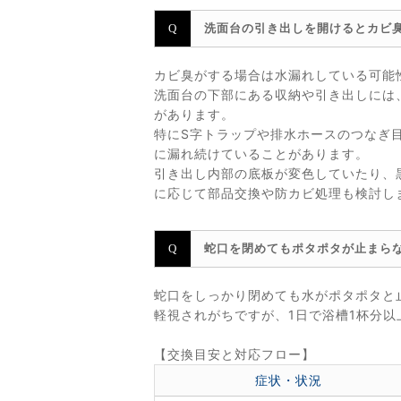
洗面台の引き出しを開けるとカビ
カビ臭がする場合は水漏れしている可能
洗面台の下部にある収納や引き出しには
があります。
特にS字トラップや排水ホースのつなぎ
に漏れ続けていることがあります。
引き出し内部の底板が変色していたり、
に応じて部品交換や防カビ処理も検討し
蛇口を閉めてもポタポタが止まら
蛇口をしっかり閉めても水がポタポタと
軽視されがちですが、1日で浴槽1杯分
【交換目安と対応フロー】
症状・状況