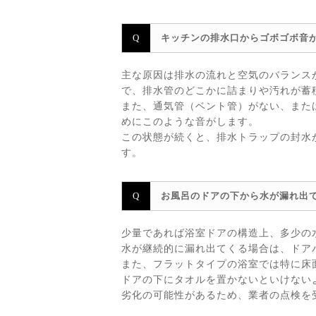
キッチンの排水口からゴボゴボ音
主な原因は排水の流れと空気のバランス
で、排水管のどこかに詰まりや汚れが蓄
また、通気管（ベント管）がない、また
めにこのような音がします。
この状態が続くと、排水トラップの封水
す。
お風呂のドアの下から水が漏れ出
少量であれば浴室ドアの構造上、多少の
水が継続的に漏れ出てくる場合は、ドア
また、フラットタイプの浴室では特に床
ドアの下にタオルを置かないといけない
劣化の可能性があるため、業者の点検を