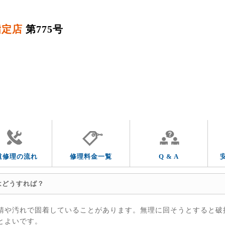
指定店
第775号
QUESTION & ANSWER
よくあるご質問
トラブルの症状
トラブルの箇所
道修理の流れ
修理料金一覧
Q & A
はどうすれば？
錆や汚れで固着していることがあります。無理に回そうとすると破
とよいです。