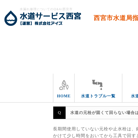
水漏れ修理についてのQ&A/西宮市
西宮市水道局
エリア別
HOME
水道トラブル一覧
水
水道の元栓が固くて回らない場合
長期間使用していない元栓や止水栓は、
かけて少し時間をおいてから工具で回す