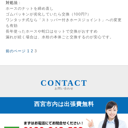
対処法
：
ホースのナットを締め直し
ゴムパッキンが劣化していたら交換（100円?）
ワンタッチ式なら「ストッパー付きホースジョイント」への変更
も有効
長年使ったホースや蛇口はセットで交換がおすすめ
漏れが続く場合は、水栓の本体ごと交換するのが安心です。
固
固
固
前のページ
1
2
3
投
定
定
定
稿
ペ
ペ
ペ
の
ー
ー
ー
ペ
ジ
ジ
ジ
ー
ジ
CONTACT
送
お問い合わせ
り
西宮市内は
出張費無料