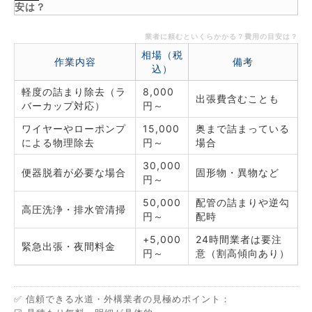
安は？
業者に頼むといくらかかる？費用の目安は？
相場（税
作業内容
備考
込）
軽度の詰まり除去（ラ
8,000
出張費含むことも
バーカップ対応）
円～
ワイヤーやローポンプ
15,000
奥まで詰まっている
による物理除去
円～
場合
30,000
便器脱着が必要な場合
固形物・異物など
円～
50,000
配管の詰まりや逆勾
高圧洗浄・排水管清掃
円～
配時
+5,000
24時間業者は要注
緊急出張・夜間料金
円～
意（割高傾向あり）
✅ 信頼できる水道・外構業者の見極めポイント：