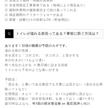
☑ 見積もり無料・明細が具体的
☑ 水道局指定工事業者である（地域により指定あり）
☑ 掘削作業時の舗装復旧まで請け負ってくれる
☑ 保証期間やアフターフォローがある
☑ 調査・診断だけの依頼もOK（料金明記）
トイレが溢れる前兆ってある？事前に防ぐ方法は？
あります！日頃の観察が予防のカギです。
溢れる前の兆候：
水を流すと「ゴボゴボ」「ボコボコ」と音がする
水の引きがいつもより遅い
時々水位が上がる → 数日後に詰まる兆候
トイレから下水のような臭いがする
予防法：
「流せる」と書いてある製品でも大量には流さない（流せるお掃
除シートなど）
生理用品・オムツ・ティッシュ・タバコは絶対に流さない
定期的に市販の「排水管洗浄剤」を使っておく（週1〜月1）
築10年以上なら、
年1回の排水管点検 or 高圧洗浄
も検討