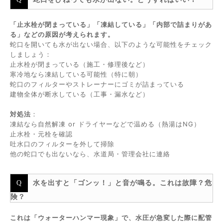
「止水栓が閉まっている」「凍結している」「内部で詰まりがあ
る」などの原因が考えられます。
蛇口を開いても水が出ない場合、以下のような可能性をチェック
しましょう：
止水栓が閉まっている（施工・修理後など）
寒冷地なら凍結している可能性（特に朝）
蛇口のフィルターやストレーナーにゴミが詰まっている
建物全体が断水している（工事・漏水など）
対処法
：
凍結なら自然解凍 or ドライヤーなどで温める（熱湯はNG）
止水栓・元栓を確認
吐水口のフィルターを外して掃除
他の蛇口でも出ないなら、水道局・管理会社に連絡
水を出すと「ゴンッ！」と音が鳴る。これは故障？危
険？
これは「ウォーターハンマー現象」で、水圧が急変した際に配管