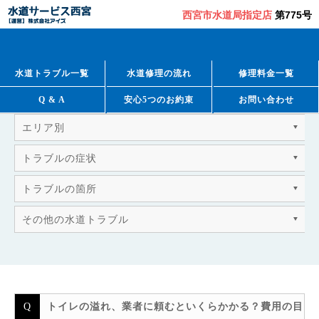
西宮市水道局指定店
第775号
QUESTION & ANSWER
よくあるご質問
水道トラブル一覧
水道修理の流れ
修理料金一覧
Q & A
安心5つのお約束
お問い合わせ
エリア別
トラブルの症状
トラブルの箇所
その他の水道トラブル
トイレの溢れ、業者に頼むといくらかかる？費用の目