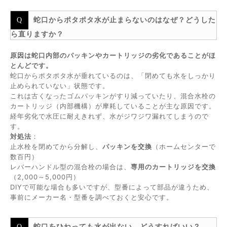
蛇口からポタポタ水が止まらないのはなぜ？どうした
ら直りますか？
原因は蛇口内部のパッキンやカートリッジの劣化であることがほ
とんどです。
蛇口からポタポタ水が垂れているのは、「閉めても水をしっかり
止められていない」状態です。
これは古くなったゴムパッキンがすり減っていたり、混合水栓の
カートリッジ（内部機構）が摩耗していることが主な原因です。
経年劣化で水圧に耐えきれず、水がジワジワ漏れてしまうので
す。
対処法
：
止水栓を閉めてから分解し、
パッキンを交換
（ホームセンターで
数百円）
レバーハンドル型の混合栓の場合は、
専用のカートリッジを交換
（2,000～5,000円）
DIYで可能な場合も多いですが、型番によって部品が違うため、
事前にメーカー名・型番を調べておくと安心です。
蛇口をひねっても水が出ない。どうすればいい？