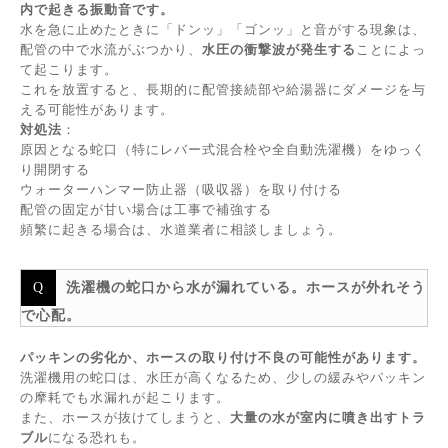
内で起きる振動音です。
水を急に止めたときに「ドンッ」「ゴンッ」と音がする現象は、
配管の中で水流がぶつかり、
水圧の衝撃波が発生する
ことによっ
て起こります。
これを放置すると、長期的に配管接続部や給湯器にダメージを与
える可能性があります。
対処法
：
原因となる蛇口（特にレバー式混合栓や全自動洗濯機）をゆっく
り開閉する
ウォーターハンマー防止器（吸収器）を取り付ける
配管の固定が甘い場合は工事で補強する
頻繁に起きる場合は、水道業者に相談しましょう。
洗濯機の蛇口から水が漏れている。ホースが外れそう
で心配。
パッキンの劣化か、ホースの取り付け不良の可能性があります。
洗濯機用の蛇口は、水圧が高くなるため、少しの緩みやパッキン
の摩耗でも水漏れが起こります。
また、ホースが抜けてしまうと、
大量の水が室内に噴き出すトラ
ブル
になる恐れも。