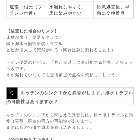
底部・根元（フ
水漏れしやすく、
応急処置後、早
ランジ付近）
床に染みやすい
急に交換推奨
【放置した場合のリスク】
床材が腐り、便器がグラつく
階下漏水→損害賠償トラブル
ヒビが拡大して突然割れる（陶器は急に割れることも）
トイレ便器のヒビは、「見た目以上に深刻化する前兆」と捉える
べきです。
水が漏れていなくても交換前提で点検を依頼しましょう。
キッチンのシンク下から異音がします。排水トラブル
の可能性はありますか？
キッチンのシンク下から聞こえる異音には、排水系トラブルと動
物（害獣）関連の両方の可能性があります。
まずは音の特徴で原因を絞り込みましょう。
【音の種類と主な原因】