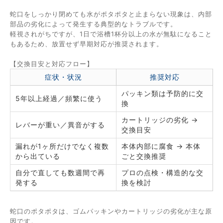
蛇口をしっかり閉めても水がポタポタと止まらない現象は、内部
部品の劣化によって発生する典型的なトラブルです。
軽視されがちですが、1日で浴槽1杯分以上の水が無駄になること
もあるため、放置せず早期対応が推奨されます。
【交換目安と対応フロー】
症状・状況
推奨対応
パッキン類は予防的に交
5年以上経過／頻繁に使う
換
カートリッジの劣化 →
レバーが重い／異音がする
交換目安
漏れが1ヶ所だけでなく複数
本体内部に腐食 → 本体
から出ている
ごと交換推奨
自分で直しても数週間で再
プロの点検・構造的な交
発する
換を検討
蛇口のポタポタは、ゴムパッキンやカートリッジの劣化が主な原
因です。