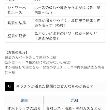
シャワー水
ホースの破れや緩みから水がにじみ、壁
栓ホース
内部へ伝う
湿気が溜まりやすく、温度差で結露し内
鏡裏の結露
部を濡らす（軽微）
見えない給水管のひび・接続不良など
壁裏の配管
（調査が必要）
【対処の流れ】
鏡裏のカバーを外して内部を点検
給水管・ホース接続部に水滴がないか確認
水が継続して滲むなら、配管の水圧チェックや内視鏡調査を業者
に依頼
キッチンが溢れた原因にはどんなものがある？
原因
詳細
排水トラップの詰ま
食材カス・油脂・洗剤カスなどが