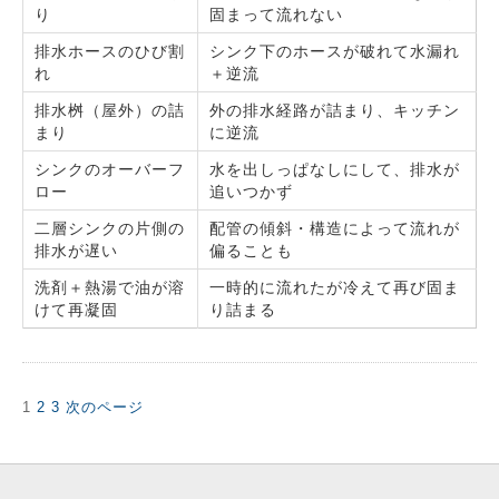
り
固まって流れない
排水ホースのひび割
シンク下のホースが破れて水漏れ
れ
＋逆流
排水桝（屋外）の詰
外の排水経路が詰まり、キッチン
まり
に逆流
シンクのオーバーフ
水を出しっぱなしにして、排水が
ロー
追いつかず
二層シンクの片側の
配管の傾斜・構造によって流れが
排水が遅い
偏ることも
洗剤＋熱湯で油が溶
一時的に流れたが冷えて再び固ま
けて再凝固
り詰まる
固
固
固
1
2
3
次のページ
投
定
定
定
稿
ペ
ペ
ペ
の
ー
ー
ー
ペ
ジ
ジ
ジ
ー