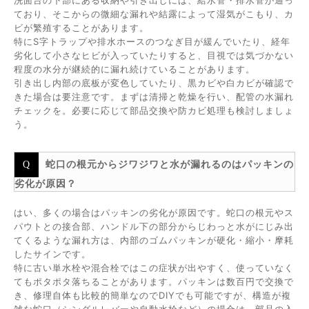
洗面台の下部にある収納や引き出しには、給水管・排水管が通っ
ており、そこからの微細な漏れや結露によって湿気がこもり、カ
ビが繁殖することがあります。
特にS字トラップや排水ホースのつなぎ目が緩んでいたり、経年
劣化して小さなヒビが入っていたりすると、目視では気づかない
程度の水分が継続的に漏れ続けていることがあります。
引き出し内部の底板が変色していたり、黒カビや白カビが確認で
きた場合は要注意です。まずは清掃と乾燥を行い、配管の水漏れ
チェックを。必要に応じて部品交換や防カビ処理も検討しましょ
う。
蛇口の根元からジワジワと水が漏れるのはパッキンの
劣化が原因？
はい、多くの場合はパッキンの劣化が原因です。蛇口の根元やス
パウトとの接合部、ハンドル下の部分からじわっと水がにじみ出
てくるような漏れ方は、内部のゴムパッキンが硬化・縮小・摩耗
したサインです。
特に古い単水栓や混合栓ではこの症状が出やすく、使っていなく
てもポタポタ落ちることがあります。パッキンは数百円で交換で
き、修理自体も比較的簡単なのでDIYでも可能ですが、構造が複