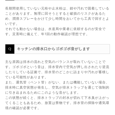
長期間使用していない元栓や止水栓は、錆や汚れで固着している
ことがあります。無理に回そうとすると破損のリスクがあるた
め、潤滑スプレーをかけて少し時間をおいてから工具で回すとよ
いです。
それでも動かない場合は、水道局や業者に依頼するのが安全で
す。災害時に備えて、年1回の動作確認が理想です。
キッチンの排水口からゴボゴボ音がします
主な原因は排水の流れと空気のバランスが取れていないことで
す。ゴボゴボという音は、排水管内で空気が押し出されたり逆流
したりしている証拠で、排水管のどこかに詰まりや汚れが蓄積し
ている可能性があります。
また、通気管（ベント管）がない、または機能していない場合、
排水時に真空状態が発生し、空気が排水トラップを通じて強制的
に引き込まれるためにこのような音がします。
この状態が続くと、排水トラップの封水が切れて下水臭が上がっ
てくることもあるため、放置は禁物です。排水管の掃除や通気環
境の確認が必要です。