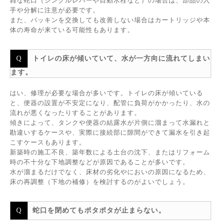
雑な蛇口（シングルレバーや自動水栓など）の場合は、部品の入
手や分解に注意が必要です。
また、パッキンを交換しても改善しない場合はカートリッジや本
体の寿命が来ている可能性もあります。
トイレの床が傾いていて、水が一方向に流れてしまい
ます。
はい、修理が必要な場合が多いです。トイレの床が傾いている
と、便器の設置が不安定になり、配管に負荷がかかったり、水の
流れが悪くなったりすることがあります。
傾きによって、タンクや便器の結露水が片側に溜まって水漏れと
勘違いするケースや、実際に接続部に隙間ができて漏水を引き起
こすケースもあります。
新築時の施工不良、築年数による土台の沈下、またはリフォーム
時の不十分な下地調整などが原因であることが多いです。
水が溜まるだけでなく、床材の劣化やにおいの原因になるため、
床の再調整（下地の補修）を検討するのがよいでしょう。
蛇口を閉めてもポタポタが止まらない。