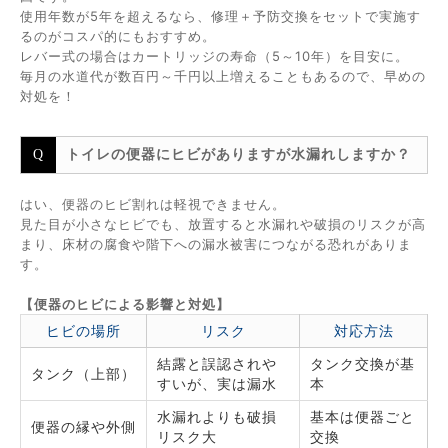
使用年数が5年を超えるなら、修理＋予防交換をセットで実施す
るのがコスパ的にもおすすめ。
レバー式の場合はカートリッジの寿命（5～10年）を目安に。
毎月の水道代が数百円～千円以上増えることもあるので、早めの
対処を！
トイレの便器にヒビがありますが水漏れしますか？
はい、便器のヒビ割れは軽視できません。
見た目が小さなヒビでも、放置すると水漏れや破損のリスクが高
まり、床材の腐食や階下への漏水被害につながる恐れがありま
す。
【便器のヒビによる影響と対処】
ヒビの場所
リスク
対応方法
結露と誤認されや
タンク交換が基
タンク（上部）
すいが、実は漏水
本
水漏れよりも破損
基本は便器ごと
便器の縁や外側
リスク大
交換