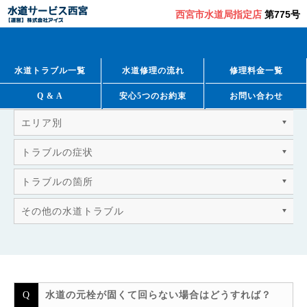
西宮市水道局指定店
第775号
QUESTION & ANSWER
よくあるご質問
水道トラブル一覧
水道修理の流れ
修理料金一覧
Q & A
安心5つのお約束
お問い合わせ
エリア別
トラブルの症状
トラブルの箇所
その他の水道トラブル
水道の元栓が固くて回らない場合はどうすれば？