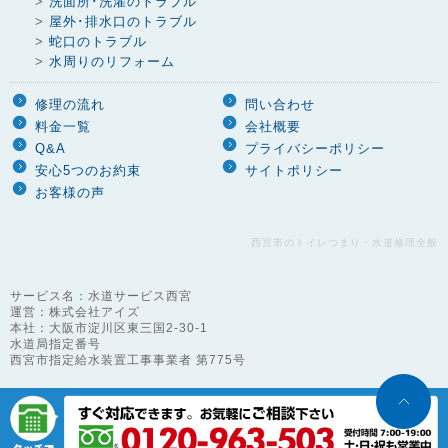
>
洗面所･洗濯のトラブル
>
屋外･排水口のトラブル
>
蛇口のトラブル
>
水周りのリフォーム
修理の流れ
問い合わせ
料金一覧
会社概要
Q&A
プライバシーポリシー
安心5つのお約束
サイトポリシー
お客様の声
西宮市のトイレつまり・水道修理全般
サービス名：水道サービス西宮
運営：株式会社アイズ
本社：大阪市淀川区東三国2-30-1
水道局指定番号
西宮市指定給水装置工事事業者 第775号
©
2026
suido-service All Right Reserved.