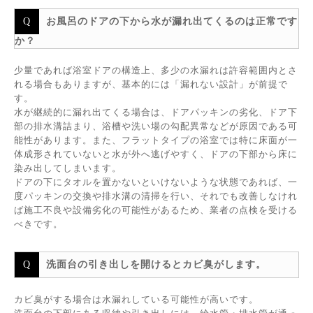
お風呂のドアの下から水が漏れ出てくるのは正常です
か？
少量であれば浴室ドアの構造上、多少の水漏れは許容範囲内とさ
れる場合もありますが、基本的には「漏れない設計」が前提で
す。
水が継続的に漏れ出てくる場合は、ドアパッキンの劣化、ドア下
部の排水溝詰まり、浴槽や洗い場の勾配異常などが原因である可
能性があります。また、フラットタイプの浴室では特に床面が一
体成形されていないと水が外へ逃げやすく、ドアの下部から床に
染み出してしまいます。
ドアの下にタオルを置かないといけないような状態であれば、一
度パッキンの交換や排水溝の清掃を行い、それでも改善しなけれ
ば施工不良や設備劣化の可能性があるため、業者の点検を受ける
べきです。
洗面台の引き出しを開けるとカビ臭がします。
カビ臭がする場合は水漏れしている可能性が高いです。