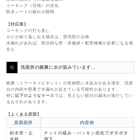
コーキング（目地）の劣化
防水シートの破れや隙間
【対応策】
コーキングの打ち直し
カビが繰り返し出る場合は、壁内部の点検
水漏れがあれば、部分的な壁・床修繕＋配管補修が必要になる場
合も
洗面所の鏡裏に水が染みています…
鏡裏（ミラーキャビネット）の収納部に水染みがある場合、洗面
台の内部や壁裏で水漏れが起きている可能性があります。
特に
以下のようなケース
では、見えない部分の漏水が進行してい
るおそれがあります。
【よくある原因】
原因箇所
内容例
給水管・止
ナットの緩み・パッキン劣化でポタポタ
水栓
滴下