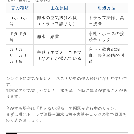
音の種類
主な原因
対処方法
ゴボゴボ
排水の空気抜け不良
トラップ掃除、高
音
（トラップ詰まり）
圧洗浄
ポタポタ
水栓・ホースの接
漏水・結露
音
続チェック
ガサガ
床下・壁裏の調
害獣（ネズミ・ゴキブ
サ・カリ
査、侵入経路の封
リなど）が潜んでいる
カリ音
鎖
シンク下に湿気が多いと、ネズミや虫の侵入経路になりやすいで
す。
排水管の空気抜けが悪いと、水を流した時に異音がすることがあ
ります。
音がする場合は「見えない場所」で問題が進行中のサイン。
まずは排水トラップ清掃→漏水点検→害獣チェックの順で原因を
絞り込みましょう。