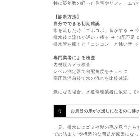
特に築年数の経った住宅やリフォームで
【診断方法】
自分でできる初期確認
水を流した時「ゴボゴボ」音がする → 
排水後に流れが遅い・残る → 勾配不足 o
排水管を叩くと「コンコン」と鈍い音 →
専門業者による検査
内視鏡カメラ検査
レベル測定器で勾配角度をチェック
高圧洗浄前後で水の流れを比較確認
気になる場合、水道修理業者に依頼して
お風呂の床が水浸しになるのに排
一見、排水口にゴミや髪の毛が見当たら
での詰まり”や構造的な問題が原因にな