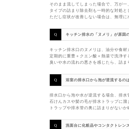
そのまま流してしまった場合で、万が一
タイプの詰まり除去剤も一時的な対処と
ただし症状が改善しない場合は、無理に
キッチン排水の「ヌメリ」が原因
キッチン排水口のヌメリは、油分や食材
定期的に重曹＋クエン酸＋熱湯で洗浄す
臭いや水の流れの悪さを感じたら、詰ま
浴室の排水口から泡が逆流するの
排水口から泡や水が逆流する場合、排水
石けんカスや髪の毛が排水トラップに溜
トラップや排水管の奥に詰まりがないか
洗面台に化粧品やコンタクトレン