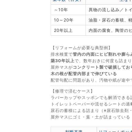
～10年
異物の流し込み／ト
10～20年
油脂・尿石の蓄積、
20年以上
内面の腐食、陶管の
【リフォームが必要な典型例】
排水検査で
管内の内面にヒビ割れや膨ら
築30年以上
で、数年おきに何度も詰まり
屋外マスが
コンクリート製で破損してお
木の根が配管内部まで伸びている
配管勾配に問題があり、汚物や紙が途中
【修理で済むケース】
ラバーカップやスッポンでも解消できる
トイレットペーパーや流せるシートの過
尿石の蓄積による詰まり（※尿石除去剤
屋外マスにゴミ・葉・土が詰まっている
判断基準
リフォームすべ