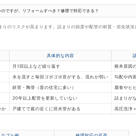
いのですが、リフォームすべき？修理で対応できる？
まりのリスクが高まります。詰まりの頻度や配管の材質・劣化状況
。
具体的な内容
月1回以上など繰り返す
根本原因
水を流すと毎回ゴボゴボ音がする、流れが弱い
勾配や内
鉄管・陶管（昔の住宅に多い）
腐食やヒ
20年以上配管を更新していない
詰まりが
いか
戸建てで庭の近くに排水管がある
高圧洗浄
トラブル例
修理対応の可否