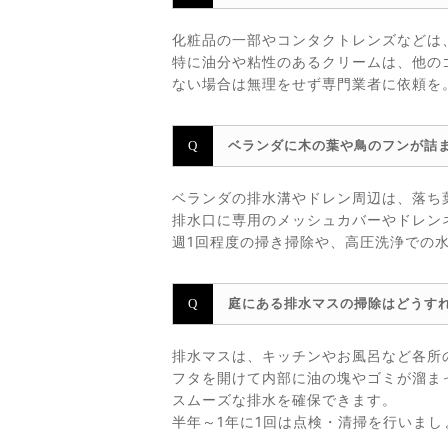
化粧品の一部やコンタクトレンズなどは
特に油分や粘性のあるクリームは、他の
ない場合は無理をせず専門業者に依頼を
ベランダに木の葉や鳥のフンが詰
ベランダの排水溝やドレン周辺は、落ち
排水口に専用のメッシュカバーやドレン
週1回程度の掃き掃除や、高圧洗浄での
庭にある排水マスの掃除はどうす
排水マスは、キッチンやお風呂など各所
フタを開けて内部に油の塊やゴミが溜ま
スムーズな排水を確保できます。
半年～1年に1回は点検・清掃を行いま