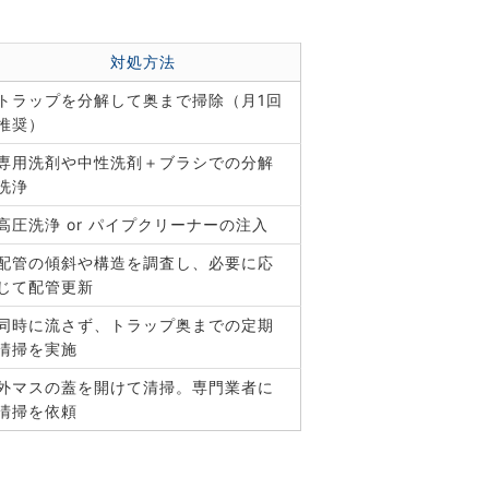
対処方法
トラップを分解して奥まで掃除（月1回
推奨）
専用洗剤や中性洗剤＋ブラシでの分解
洗浄
高圧洗浄 or パイプクリーナーの注入
配管の傾斜や構造を調査し、必要に応
じて配管更新
同時に流さず、トラップ奥までの定期
清掃を実施
外マスの蓋を開けて清掃。専門業者に
清掃を依頼