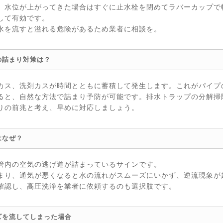
、水位が上がってきた場合はすぐに止水栓を閉めてラバーカップで
して有効です。
水を流すと溢れる危険があるため業者に相談を。
の詰まり対策は？
カス、洗剤カスが時間とともに蓄積して発生します。これがパイプ
ると、自然な方法で詰まり予防が可能です。排水トラップの分解掃
りの前兆と考え、早めに対応しましょう。
はなぜ？
管内の空気の逃げ道が詰まっているサインです。
まり、通気が悪くなると水の流れがスムーズにいかず、逆流現象が
確認し、高圧洗浄を業者に依頼するのも選択肢です。
ズを流してしまった場合