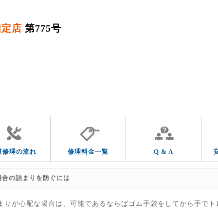
指定店
第775号
QUESTION & ANSWER
よくあるご質問
トラブルの症状
トラブルの箇所
道修理の流れ
修理料金一覧
Q & A
場合の詰まりを防ぐには
まりが心配な場合は、可能であるならばゴム手袋をしてから手でト