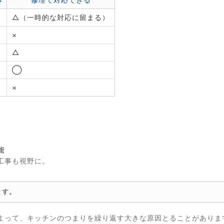
△（一時的な対応に留まる）
×
△
◯
×
。
能
工事も視野に。
ます。
よって、キッチンのつまりを繰り返す大きな原因とることがありま