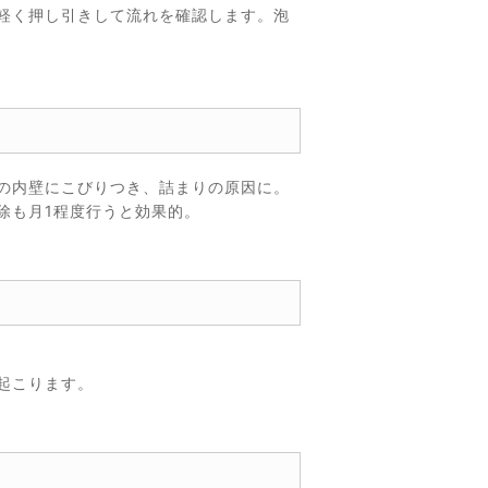
軽く押し引きして流れを確認します。泡
の内壁にこびりつき、詰まりの原因に。
除も月1程度行うと効果的。
起こります。