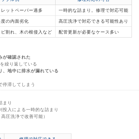
イレットペーパー過多
一時的な詰まり。修理で対応可能
軽度の内面劣化
高圧洗浄で対応できる可能性あり
ヒビ割れ、木の根侵入など
配管更新が必要なケース多い
みが確認された
を繰り返している
り、地中に排水が漏れている
で停滞してしまう
詰まり
剰投入による一時的な詰まり
・高圧洗浄で改善可能）
き
修理で対応できる