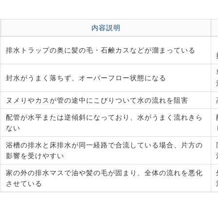
内容説明
排水トラップの奥に髪の毛・石鹸カスなどが溜まっている
封水がうまく落ちず、オーバーフロー状態になる
ヌメりやカスが管の途中にこびりついて水の流れを阻害
配管が水平または逆傾斜になっており、水がうまく流れきら
ない
浴槽の排水と床排水が同一経路で合流している場合、片方の
影響を受けやすい
家の外の排水マスで油や髪の毛が固まり、全体の流れを悪化
させている