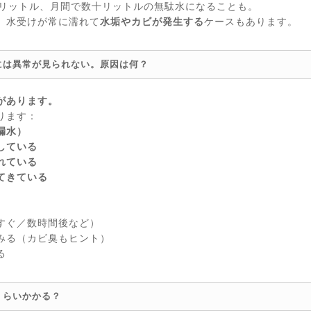
2リットル、月間で数十リットルの無駄水になることも。
、水受けが常に濡れて
水垢やカビが発生する
ケースもあります。
には異常が見られない。原因は何？
があります。
ります：
漏水）
している
れている
てきている
すぐ／数時間後など）
みる（カビ臭もヒント）
る
くらいかかる？