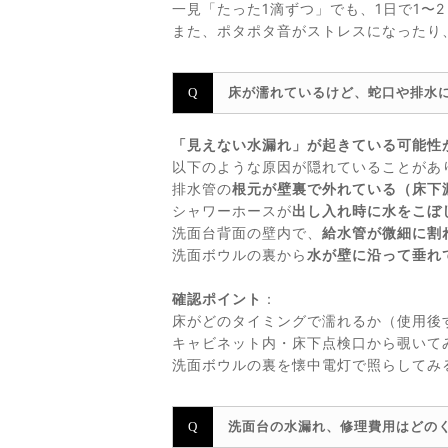
一見「たった1滴ずつ」でも、1日で1〜
また、ポタポタ音がストレスになったり
床が濡れているけど、蛇口や排水
「見えない水漏れ」が起きている可能性
以下のような原因が隠れていることがあ
排水管の
根元が壁裏で外れている（床下
シャワーホースが
出し入れ時に水をこぼ
洗面台背面の壁内で、
給水管が微細に割
洗面ボウルの裏から
水が壁に沿って垂れ
確認ポイント
：
床がどのタイミングで濡れるか（使用後
キャビネット内・床下点検口から覗いて
洗面ボウルの裏を懐中電灯で照らしてみ
洗面台の水漏れ、修理費用はどの