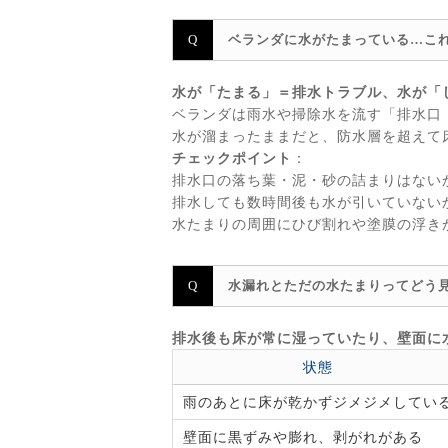
ベランダに水がたまっている…こ
水が「たまる」＝排水トラブル、水が「
ベランダは雨水や掃除水を流す「排水口
水が溜まったままだと、防水層を超えて
チェックポイント
：
排水口の落ち葉・泥・砂の詰まりはない
排水しても数時間後も水が引いていない
水たまりの周囲にひび割れや塗膜の浮き
水漏れとただの水たまりってどう
排水後も床が常に湿っていたり、壁面に
状態
雨のあとに床が乾かずジメジメしてい
壁面に黒ずみや膨れ、剥がれがある