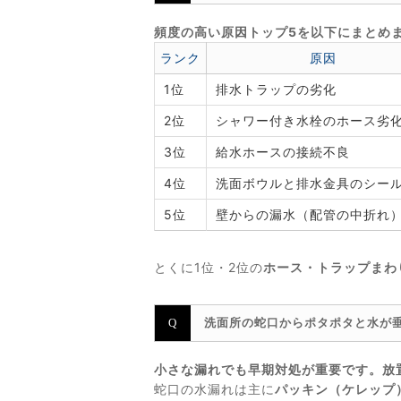
頻度の高い原因トップ5を以下にまとめ
ランク
原因
1位
排水トラップの劣化
2位
シャワー付き水栓のホース劣
3位
給水ホースの接続不良
4位
洗面ボウルと排水金具のシー
5位
壁からの漏水（配管の中折れ
とくに1位・2位の
ホース・トラップまわ
洗面所の蛇口からポタポタと水が
小さな漏れでも早期対処が重要です。放
蛇口の水漏れは主に
パッキン（ケレップ