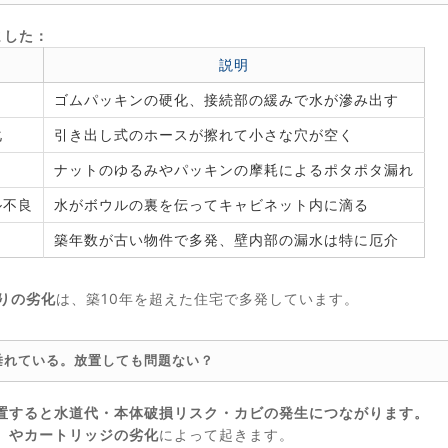
ました：
説明
ゴムパッキンの硬化、接続部の緩みで水が滲み出す
化
引き出し式のホースが擦れて小さな穴が空く
ナットのゆるみやパッキンの摩耗によるポタポタ漏れ
ル不良
水がボウルの裏を伝ってキャビネット内に滴る
）
築年数が古い物件で多発、壁内部の漏水は特に厄介
りの劣化
は、築10年を超えた住宅で多発しています。
垂れている。放置しても問題ない？
置すると水道代・本体破損リスク・カビの発生につながります。
）やカートリッジの劣化
によって起きます。