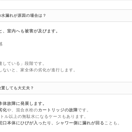
の水漏れが原因の場合は？
と、室内へも被害が及びます。
感
達している」段階です。
しないと、家全体の劣化が進行します。
放置しても大丈夫？
本体故障に発展します。
劣化
や、混合水栓の
カートリッジの故障
です。
ットル以上の無駄水になるケースもあります。
蛇口本体にひびが入ったり、シャワー側に漏れが回る
ことも。