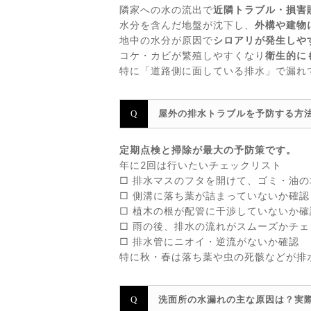
隣家への水の流出で
近隣トラブル・損害
水分を含んだ地盤が沈下し、
外構や建物
地中の水分が原因で
シロアリが発生しや
コケ・カビが繁殖しやすくなり
衛生的に
特に「道路側に面している排水」で漏れ
屋外の排水トラブルを予防する方
定期点検と掃除が最大の予防策です。
年に2回は行いたいチェックリスト
□ 排水マスのフタを開けて、ゴミ・油
□ 側溝に落ち葉が詰まっていないか確認
□ 植木の根が配管に干渉していないか確
□ 雨の後、排水の流れがスムーズかチェ
□ 排水管にニオイ・逆流がないか確認
特に秋・春は落ち葉や虫の死骸などが排
洗面所の水漏れの主な原因は？実