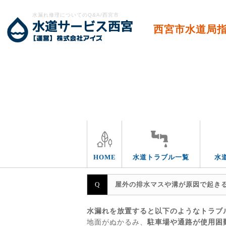
水漏れ修理についてのQ&A/西宮市
西宮市水道局
エリア別
HOME
水道トラブル一覧
水
屋外の排水マスや溝が原因で起き
水漏れを放置すると以下のようなトラブ
地面がぬかるみ、
駐車場や通路が使用困