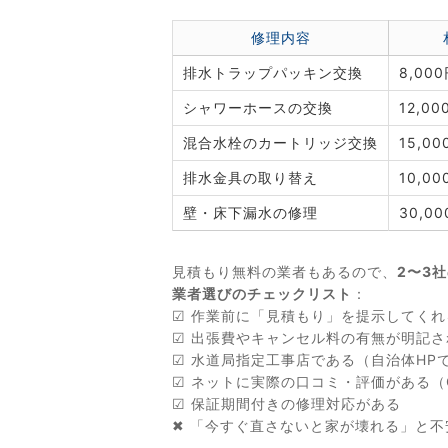
修理内容
排水トラップパッキン交換
8,00
シャワーホースの交換
12,0
混合水栓のカートリッジ交換
15,0
排水金具の取り替え
10,0
壁・床下漏水の修理
30,0
見積もり無料の業者もあるので、
2〜3
業者選びのチェックリスト
：
☑ 作業前に「見積もり」を提示してくれ
☑ 出張費やキャンセル料の有無が明記さ
☑ 水道局指定工事店である（自治体HP
☑ ネットに実際の口コミ・評価がある（G
☑ 保証期間付きの修理対応がある
✖ 「今すぐ直さないと家が壊れる」と