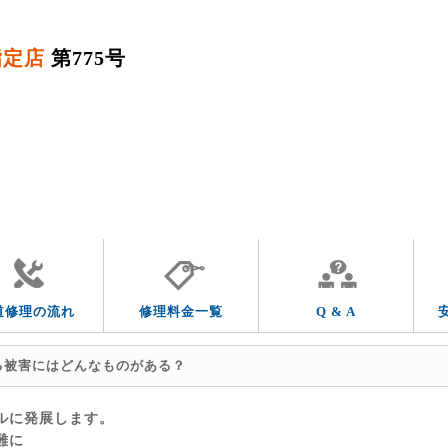
指定店
第775号
QUESTION & ANSWER
よくあるご質問
トラブルの症状
トラブルの箇所
道修理の流れ
修理料金一覧
Q & A
る被害にはどんなものがある？
ルに発展します。
難に