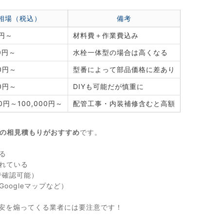
相場（税込）
備考
0円～
材料費＋作業費込み
00円～
水栓一体型の場合は高くなる
00円～
型番によって部品価格に差あり
00円～
DIYも可能だが慎重に
00円～100,000円～
配管工事・内装補修含むと高額
社の相見積もりがおすすめ
です。
る
れている
で確認可能）
oogleマップなど）
不安を煽ってくる業者には要注意です！