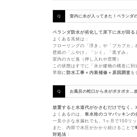
室内に水が入ってきた！ベランダ
ベランダ防水が劣化して床下に水が回る
よくある兆候は：
フローリングの「浮き」や「ブカブカ」
壁紙の「ふやけ」「シミ」「黒ずみ」
室内のカビ臭（押し入れや窓際）
この状態はすでに「水が建物の構造に到
早期に
防水工事＋内装補修＋原因調査
を
お風呂の蛇口から水がポタポタ…
放置すると水道代がかさむだけでなく、
よくあるのは、
単水栓のコマパッキンの
一見小さな水漏れでも、1ヶ月で100リ
また、内部で水圧がかかり続けることで
対処法
：