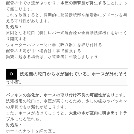
配管の中で水流がぶつかり、
水圧の衝撃波が発生する
ことによっ
て起こります。
これを放置すると、長期的に配管接続部や給湯器にダメージを与
える可能性があります。
対処法
：
原因となる蛇口（特にレバー式混合栓や全自動洗濯機）をゆっく
り開閉する
ウォーターハンマー防止器（吸収器）を取り付ける
配管の固定が甘い場合は工事で補強する
頻繁に起きる場合は、水道業者に相談しましょう。
洗濯機の蛇口から水が漏れている。ホースが外れそう
で心配。
パッキンの劣化か、ホースの取り付け不良の可能性があります。
洗濯機用の蛇口は、水圧が高くなるため、少しの緩みやパッキン
の摩耗でも水漏れが起こります。
また、ホースが抜けてしまうと、
大量の水が室内に噴き出すトラ
ブル
になる恐れも。
対処法
：
ホースのナットを締め直し