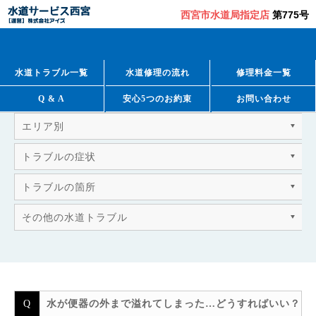
西宮市水道局指定店
第775号
QUESTION & ANSWER
よくあるご質問
水道トラブル一覧
水道修理の流れ
修理料金一覧
Q & A
安心5つのお約束
お問い合わせ
エリア別
トラブルの症状
トラブルの箇所
その他の水道トラブル
水が便器の外まで溢れてしまった…どうすればいい？