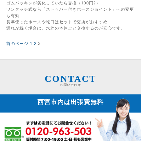
ゴムパッキンが劣化していたら交換（100円?）
ワンタッチ式なら「ストッパー付きホースジョイント」への変更
も有効
長年使ったホースや蛇口はセットで交換がおすすめ
漏れが続く場合は、水栓の本体ごと交換するのが安心です。
固
固
固
前のページ
1
2
3
投
定
定
定
稿
ペ
ペ
ペ
の
ー
ー
ー
ペ
ジ
ジ
ジ
ー
ジ
CONTACT
送
お問い合わせ
り
西宮市内は
出張費無料