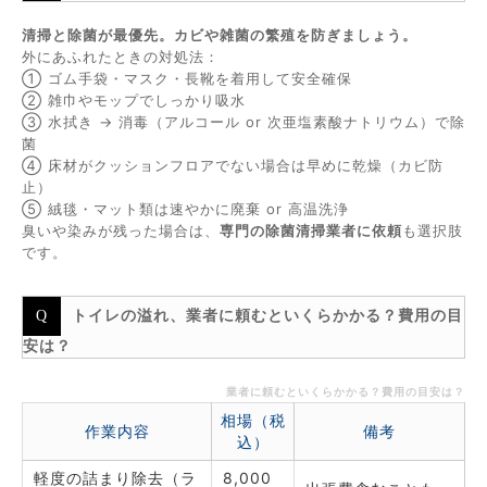
清掃と除菌が最優先。カビや雑菌の繁殖を防ぎましょう。
外にあふれたときの対処法：
① ゴム手袋・マスク・長靴を着用して安全確保
② 雑巾やモップでしっかり吸水
③ 水拭き → 消毒（アルコール or 次亜塩素酸ナトリウム）で除
菌
④ 床材がクッションフロアでない場合は早めに乾燥（カビ防
止）
⑤ 絨毯・マット類は速やかに廃棄 or 高温洗浄
臭いや染みが残った場合は、
専門の除菌清掃業者に依頼
も選択肢
です。
トイレの溢れ、業者に頼むといくらかかる？費用の目
安は？
業者に頼むといくらかかる？費用の目安は？
相場（税
作業内容
備考
込）
軽度の詰まり除去（ラ
8,000