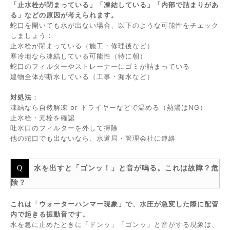
「止水栓が閉まっている」「凍結している」「内部で詰まりがあ
る」などの原因が考えられます。
蛇口を開いても水が出ない場合、以下のような可能性をチェック
しましょう：
止水栓が閉まっている（施工・修理後など）
寒冷地なら凍結している可能性（特に朝）
蛇口のフィルターやストレーナーにゴミが詰まっている
建物全体が断水している（工事・漏水など）
対処法
：
凍結なら自然解凍 or ドライヤーなどで温める（熱湯はNG）
止水栓・元栓を確認
吐水口のフィルターを外して掃除
他の蛇口でも出ないなら、水道局・管理会社に連絡
水を出すと「ゴンッ！」と音が鳴る。これは故障？危
険？
これは「ウォーターハンマー現象」で、水圧が急変した際に配管
内で起きる振動音です。
水を急に止めたときに「ドンッ」「ゴンッ」と音がする現象は、