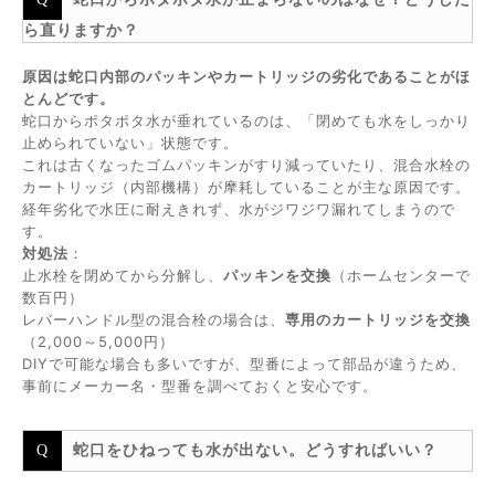
ら直りますか？
原因は蛇口内部のパッキンやカートリッジの劣化であることがほ
とんどです。
蛇口からポタポタ水が垂れているのは、「閉めても水をしっかり
止められていない」状態です。
これは古くなったゴムパッキンがすり減っていたり、混合水栓の
カートリッジ（内部機構）が摩耗していることが主な原因です。
経年劣化で水圧に耐えきれず、水がジワジワ漏れてしまうので
す。
対処法
：
止水栓を閉めてから分解し、
パッキンを交換
（ホームセンターで
数百円）
レバーハンドル型の混合栓の場合は、
専用のカートリッジを交換
（2,000～5,000円）
DIYで可能な場合も多いですが、型番によって部品が違うため、
事前にメーカー名・型番を調べておくと安心です。
蛇口をひねっても水が出ない。どうすればいい？