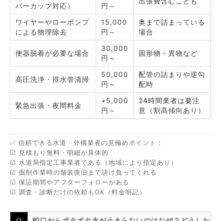
出張費含むことも
バーカップ対応）
円～
ワイヤーやローポンプ
15,000
奥まで詰まっている
による物理除去
円～
場合
30,000
便器脱着が必要な場合
固形物・異物など
円～
50,000
配管の詰まりや逆勾
高圧洗浄・排水管清掃
円～
配時
+5,000
24時間業者は要注
緊急出張・夜間料金
円～
意（割高傾向あり）
✅ 信頼できる水道・外構業者の見極めポイント：
☑ 見積もり無料・明細が具体的
☑ 水道局指定工事業者である（地域により指定あり）
☑ 掘削作業時の舗装復旧まで請け負ってくれる
☑ 保証期間やアフターフォローがある
☑ 調査・診断だけの依頼もOK（料金明記）
蛇口からポタポタ水が止まらないのはなぜ？どうした