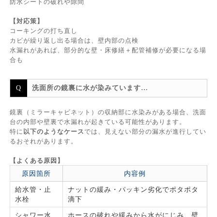
防水シートの破れや隙間
【対応策】
コーキングの打ち直し
カビが繰り返し出る場合は、壁内部の点検
水漏れがあれば、部分的な壁・床修繕＋配管補修が必要になる場
合も
洗面所の鏡裏に水が染みています…
鏡裏（ミラーキャビネット）の収納部に水染みがある場合、洗面
台の内部や壁裏で水漏れが起きている可能性があります。
特に
以下のようなケース
では、見えない部分の漏水が進行してい
るおそれがあります。
【よくある原因】
原因箇所
内容例
給水管・止
ナットの緩み・パッキン劣化でポタポタ
水栓
滴下
シャワー水
ホースの破れや緩みから水がにじみ、壁