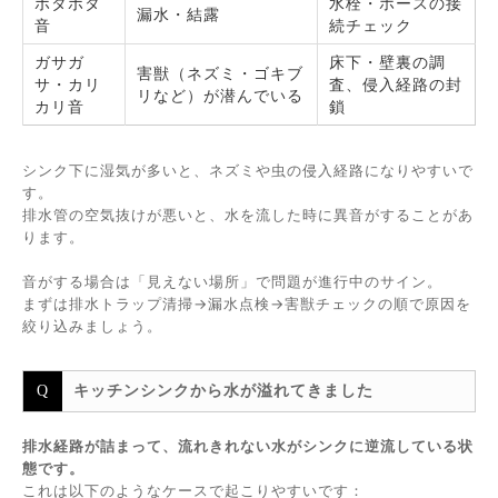
ポタポタ
水栓・ホースの接
漏水・結露
音
続チェック
ガサガ
床下・壁裏の調
害獣（ネズミ・ゴキブ
サ・カリ
査、侵入経路の封
リなど）が潜んでいる
カリ音
鎖
シンク下に湿気が多いと、ネズミや虫の侵入経路になりやすいで
す。
排水管の空気抜けが悪いと、水を流した時に異音がすることがあ
ります。
音がする場合は「見えない場所」で問題が進行中のサイン。
まずは排水トラップ清掃→漏水点検→害獣チェックの順で原因を
絞り込みましょう。
キッチンシンクから水が溢れてきました
排水経路が詰まって、流れきれない水がシンクに逆流している状
態です。
これは以下のようなケースで起こりやすいです：