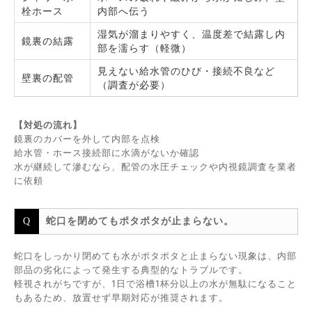
栓ホース
内部へ伝う
湿気が溜まりやすく、温度差で結露し内
鏡裏の結露
部を濡らす（軽微）
見えない給水管のひび・接続不良など
壁裏の配管
（調査が必要）
【対処の流れ】
鏡裏のカバーを外して内部を点検
給水管・ホース接続部に水滴がないか確認
水が継続して滲むなら、配管の水圧チェックや内視鏡調査を業者
に依頼
蛇口を閉めてもポタポタが止まらない。
蛇口をしっかり閉めても水がポタポタと止まらない現象は、内部
部品の劣化によって発生する典型的なトラブルです。
軽視されがちですが、1日で浴槽1杯分以上の水が無駄になること
もあるため、放置せず早期対応が推奨されます。