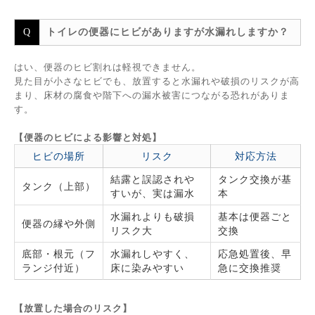
トイレの便器にヒビがありますが水漏れしますか？
はい、便器のヒビ割れは軽視できません。
見た目が小さなヒビでも、放置すると水漏れや破損のリスクが高
まり、床材の腐食や階下への漏水被害につながる恐れがありま
す。
【便器のヒビによる影響と対処】
ヒビの場所
リスク
対応方法
結露と誤認されや
タンク交換が基
タンク（上部）
すいが、実は漏水
本
水漏れよりも破損
基本は便器ごと
便器の縁や外側
リスク大
交換
底部・根元（フ
水漏れしやすく、
応急処置後、早
ランジ付近）
床に染みやすい
急に交換推奨
【放置した場合のリスク】