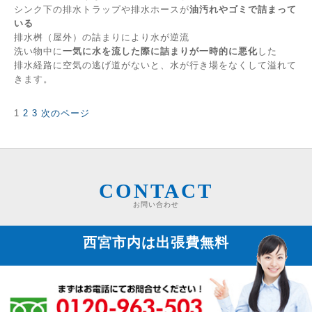
シンク下の排水トラップや排水ホースが
油汚れやゴミで詰まって
いる
排水桝（屋外）の詰まりにより水が逆流
洗い物中に
一気に水を流した際に詰まりが一時的に悪化
した
排水経路に空気の逃げ道がないと、水が行き場をなくして溢れて
きます。
固
固
固
1
2
3
次のページ
投
定
定
定
稿
ペ
ペ
ペ
の
ー
ー
ー
ペ
ジ
ジ
ジ
ー
ジ
CONTACT
送
お問い合わせ
り
西宮市内は
出張費無料