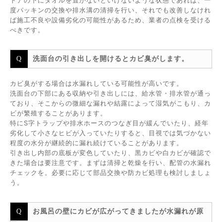
ドアの下にタオルを置かないといけないような状態であれば、一
度パッキンの交換や排水溝の清掃を行い、それでも改善しなけれ
ば施工不良や設備劣化の可能性があるため、業者の点検を受ける
べきです。
洗面台の引き出しを開けるとカビ臭がします。
カビ臭がする場合は水漏れしている可能性が高いです。
洗面台の下部にある収納や引き出しには、給水管・排水管が通っ
ており、そこからの微細な漏れや結露によって湿気がこもり、カ
ビが繁殖することがあります。
特にS字トラップや排水ホースのつなぎ目が緩んでいたり、経年
劣化して小さなヒビが入っていたりすると、目視では気づかない
程度の水分が継続的に漏れ続けていることがあります。
引き出し内部の底板が変色していたり、黒カビや白カビが確認で
きた場合は要注意です。まずは清掃と乾燥を行い、配管の水漏れ
チェックを。必要に応じて部品交換や防カビ処理も検討しましょ
う。
お風呂の壁にカビが広がってきましたが水漏れが原