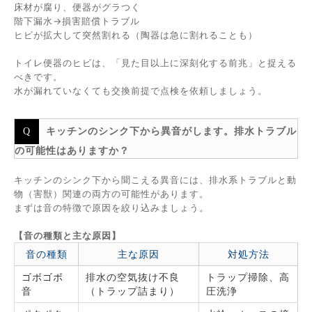
床材が腐り、便器がグラつく
階下漏水→損害賠償トラブル
ヒビが拡大して突然割れる（陶器は急に割れることも）
トイレ便器のヒビは、「見た目以上に深刻化する前兆」と捉える
べきです。
水が漏れていなくても交換前提で点検を依頼しましょう。
キッチンのシンク下から異音がします。排水トラブル
の可能性はありますか？
キッチンのシンク下から聞こえる異音には、排水系トラブルと動
物（害獣）関連の両方の可能性があります。
まずは音の特徴で原因を絞り込みましょう。
【音の種類と主な原因】
音の種類
主な原因
対処方法
ゴボゴボ
排水の空気抜け不良
トラップ掃除、高
音
（トラップ詰まり）
圧洗浄