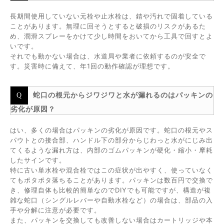
長期間使用していない元栓や止水栓は、錆や汚れで固着している
ことがあります。無理に回そうとすると破損のリスクがあるた
め、潤滑スプレーをかけて少し時間をおいてから工具で回すとよ
いです。
それでも動かない場合は、水道局や業者に依頼するのが安全で
す。災害時に備えて、年1回の動作確認が理想です。
蛇口の根元からジワジワと水が漏れるのはパッキンの
劣化が原因？
はい、多くの場合はパッキンの劣化が原因です。蛇口の根元やス
パウトとの接合部、ハンドル下の部分からじわっと水がにじみ出
てくるような漏れ方は、内部のゴムパッキンが硬化・縮小・摩耗
したサインです。
特に古い単水栓や混合栓ではこの症状が出やすく、使っていなく
てもポタポタ落ちることがあります。パッキンは数百円で交換で
き、修理自体も比較的簡単なのでDIYでも可能ですが、構造が複
雑な蛇口（シングルレバーや自動水栓など）の場合は、部品の入
手や分解に注意が必要です。
また、パッキンを交換しても改善しない場合はカートリッジや本