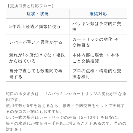
【交換目安と対応フロー】
症状・状況
推奨対応
パッキン類は予防的に交
5年以上経過／頻繁に使う
換
カートリッジの劣化 →
レバーが重い／異音がする
交換目安
漏れが1ヶ所だけでなく複数
本体内部に腐食 → 本体
から出ている
ごと交換推奨
自分で直しても数週間で再
プロの点検・構造的な交
発する
換を検討
蛇口のポタポタは、ゴムパッキンやカートリッジの劣化が主な原
因です。
使用年数が5年を超えるなら、修理＋予防交換をセットで実施す
るのがコスパ的にもおすすめ。
レバー式の場合はカートリッジの寿命（5～10年）を目安に。
毎月の水道代が数百円～千円以上増えることもあるので、早めの
対処を！