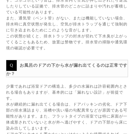
す。ゴボゴボという音は、排水管内で空気が押し出されたり逆流
したりしている証拠で、排水管のどこかに詰まりや汚れが蓄積し
ている可能性があります。
また、通気管（ベント管）がない、または機能していない場合、
排水時に真空状態が発生し、空気が排水トラップを通じて強制的
に引き込まれるためにこのような音がします。
この状態が続くと、排水トラップの封水が切れて下水臭が上がっ
てくることもあるため、放置は禁物です。排水管の掃除や通気環
境の確認が必要です。
お風呂のドアの下から水が漏れ出てくるのは正常です
か？
少量であれば浴室ドアの構造上、多少の水漏れは許容範囲内とさ
れる場合もありますが、基本的には「漏れない設計」が前提で
す。
水が継続的に漏れ出てくる場合は、ドアパッキンの劣化、ドア下
部の排水溝詰まり、浴槽や洗い場の勾配異常などが原因である可
能性があります。また、フラットタイプの浴室では特に床面が一
体成形されていないと水が外へ逃げやすく、ドアの下部から床に
染み出してしまいます。