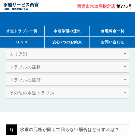
西宮市水道局指定店
第775号
QUESTION & ANSWER
よくあるご質問
水道トラブル一覧
水道修理の流れ
修理料金一覧
Q & A
安心5つのお約束
お問い合わせ
エリア別
トラブルの症状
トラブルの箇所
その他の水道トラブル
水道の元栓が固くて回らない場合はどうすれば？