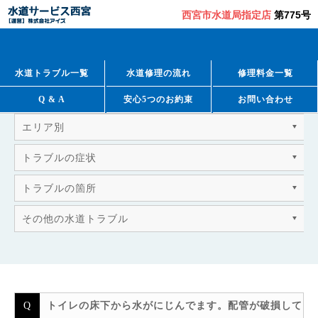
西宮市水道局指定店
第775号
QUESTION & ANSWER
よくあるご質問
水道トラブル一覧
水道修理の流れ
修理料金一覧
Q & A
安心5つのお約束
お問い合わせ
エリア別
トラブルの症状
トラブルの箇所
その他の水道トラブル
トイレの床下から水がにじんでます。配管が破損して