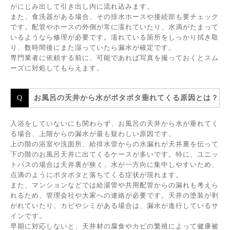
がにじみ出して引き出し内に流れ込みます。
また、食洗器がある場合、その排水ホースや接続部も要チェック
です。配管やホースの外側が常に濡れていたり、水滴がたまって
いるようなら修理が必要です。濡れている箇所をしっかり拭き取
り、数時間後にまた湿っていたら漏水が確定です。
専門業者に依頼する前に、可能であれば写真を撮っておくとスム
ーズに対処してもらえます。
お風呂の天井から水がポタポタ垂れてくる原因とは？
入浴をしていないにも関わらず、お風呂の天井から水が垂れてく
る場合、上階からの漏水が最も疑わしい原因です。
上の階の浴室や洗面所、給排水管からの水漏れが天井裏を伝って
下の階のお風呂天井に出てくるケースが多いです。特に、ユニッ
トバスの場合は天井裏が狭く、水が一方向に集中しやすいため、
点滴のようにポタポタと落ちてくる症状が現れます。
また、マンションなどでは給湯管や共用配管からの漏れも考えら
れるため、管理会社や大家への連絡が必要です。天井の塗装が剥
がれていたり、カビやシミがある場合は、漏水が進行しているサ
インです。
早期に対応しないと、天井材の腐食やカビの繁殖によって健康被