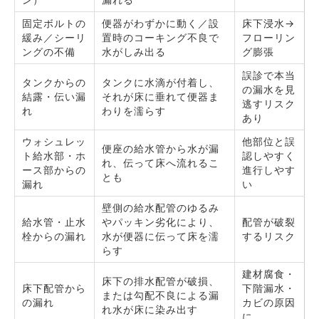
固定ボルトの
便器がわずかに動く／設
床下浸水→
緩み／シーリ
置時のコーキング不良で
フローリン
ングの不備
水がしみ出る
グ膨張
誤診で本当
タンクからの
タンクに水滴が付着し、
の漏水を見
結露・伝い漏
それが床に垂れて便器ま
逃すリスク
れ
わりを濡らす
あり
ウォシュレッ
他部位と誤
便座の給水管から水が漏
ト給水部・ホ
認しやすく
れ、伝って床へ流れるこ
ース部からの
進行しやす
とも
漏れ
い
壁側の給水配管のゆるみ
給水管・止水
やパッキン劣化により、
配管が破裂
栓からの漏れ
水が便器に伝って床を濡
するリスク
らす
建材腐食・
床下の排水配管が破損、
床下配管から
下階漏水・
または勾配不良による漏
の漏れ
カビの原因
れ水が床に染み出す
に