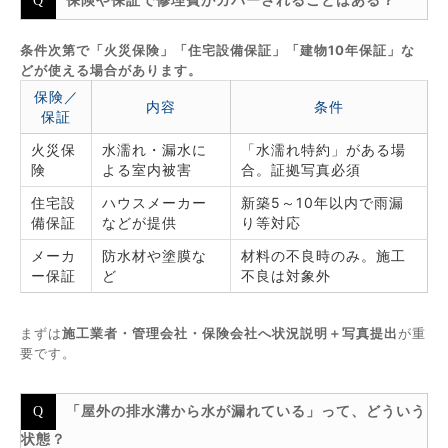
保険や保証で修理費がカバーされることはある？
条件次第で「火災保険」「住宅設備保証」「建物10年保証」な
どが使える場合があります。
保険／
内容
条件
保証
火災保
水濡れ・漏水に
「水濡れ特約」がある場
険
よる室内被害
合。証拠写真必須
住宅設
ハウスメーカー
新築5～10年以内で雨漏
備保証
などが提供
り等対応
メーカ
防水材や塗膜な
材料の不良時のみ。施工
ー保証
ど
不良は対象外
まずは
施工業者・管理会社・保険会社へ状況説明＋写真提出
が重
要です。
「屋外の排水溝から水が漏れている」って、どういう
状態？