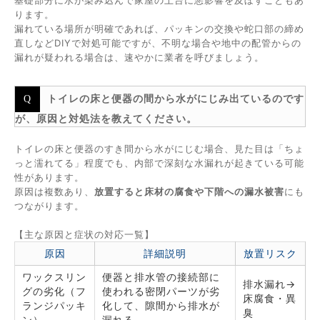
基礎部分に水が染み込んで家屋の土台に悪影響を及ぼすこともあ
ります。
漏れている場所が明確であれば、パッキンの交換や蛇口部の締め
直しなどDIYで対処可能ですが、不明な場合や地中の配管からの
漏れが疑われる場合は、速やかに業者を呼びましょう。
トイレの床と便器の間から水がにじみ出ているのです
が、原因と対処法を教えてください。
トイレの床と便器のすき間から水がにじむ場合、見た目は「ちょ
っと濡れてる」程度でも、内部で深刻な水漏れが起きている可能
性があります。
原因は複数あり、
放置すると床材の腐食や下階への漏水被害
にも
つながります。
【主な原因と症状の対応一覧】
原因
詳細説明
放置リスク
ワックスリン
便器と排水管の接続部に
排水漏れ→
グの劣化（フ
使われる密閉パーツが劣
床腐食・異
ランジパッキ
化して、隙間から排水が
臭
ン）
漏れる