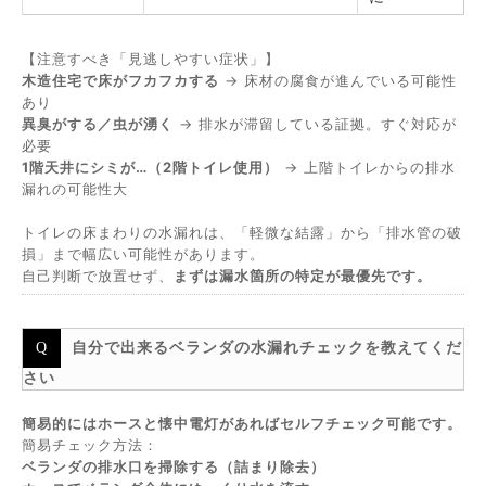
【注意すべき「見逃しやすい症状」】
木造住宅で床がフカフカする
→ 床材の腐食が進んでいる可能性
あり
異臭がする／虫が湧く
→ 排水が滞留している証拠。すぐ対応が
必要
1階天井にシミが…（2階トイレ使用）
→ 上階トイレからの排水
漏れの可能性大
トイレの床まわりの水漏れは、「軽微な結露」から「排水管の破
損」まで幅広い可能性があります。
自己判断で放置せず、
まずは漏水箇所の特定が最優先です。
自分で出来るベランダの水漏れチェックを教えてくだ
さい
簡易的にはホースと懐中電灯があればセルフチェック可能です。
簡易チェック方法：
ベランダの排水口を掃除する（詰まり除去）