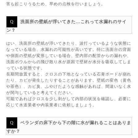
害も起こりうるため、早めの点検を行いましょう。
洗面所の壁紙が浮いてきた…これって水漏れのサイ
ン？
はい、洗面所の壁紙が浮いてきたり、波打っているような状態に
なっている場合、水漏れの可能性が高いです。特に洗面台の背面
や側面の壁紙が変形している場合、壁内部の配管からの漏れや、
洗面ボウルからの飛び散り水が原因で壁材が水分を吸収してしま
っている状態です。
長期間放置すると、クロスの下地となっている石膏ボードが崩れ
たり、カビが発生したりすることがあります。壁紙の変色（黄色
や茶色）、カビ臭、ふやけたような感触があれば、間違いなく水
が関与していると考えてください。
可能であればクロスを少し剥がして内部の状況を確認し、必要に
応じて水道業者や内装業者に依頼しましょう。
ベランダの床下から下の階に水が漏れることはありま
すか？