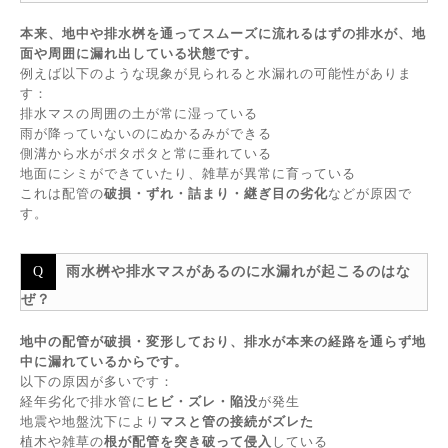
本来、地中や排水桝を通ってスムーズに流れるはずの排水が、地
面や周囲に漏れ出している状態です。
例えば以下のような現象が見られると水漏れの可能性がありま
す：
排水マスの周囲の土が常に湿っている
雨が降っていないのにぬかるみができる
側溝から水がポタポタと常に垂れている
地面にシミができていたり、雑草が異常に育っている
これは配管の
破損・ずれ・詰まり・継ぎ目の劣化
などが原因で
す。
雨水桝や排水マスがあるのに水漏れが起こるのはな
ぜ？
地中の配管が破損・変形しており、排水が本来の経路を通らず地
中に漏れているからです。
以下の原因が多いです：
経年劣化で排水管に
ヒビ・ズレ・陥没
が発生
地震や地盤沈下により
マスと管の接続がズレた
植木や雑草の
根が配管を突き破って侵入
している