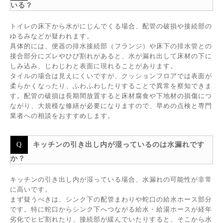
いる？
トイレの床下から水がにじんでくる場合、配管の破損や接続部の
ゆるみなどが疑われます。
具体的には、便器の排水接続部（フランジ）や床下の排水管との
接合部分にズレやひび割れがあると、水が漏れ出して床材の下に
しみ込み、じわじわと表面に現れることがあります。
タイルの場合は見えにくいですが、クッションフロアでは表面が
柔らかくなったり、ふわふわしたりすることで異常を察知できま
す。配管の破損は長期間放置すると床材腐食や下地材の損傷につ
ながり、大規模な修繕が必要になりますので、早めの点検と専門
業者への相談をおすすめします。
キッチンの引き出し内が湿っているのは水漏れです
か？
キッチンの引き出し内が湿っている場合、水漏れの可能性が非常
に高いです。
まず疑うべきは、シンク下の配管まわりや蛇口の給水ホース部分
です。特に蛇口からシンク下へつながる給水・給湯ホースが経年
劣化でヒビ割れたり、接続部が緩んでいたりすると、そこから水