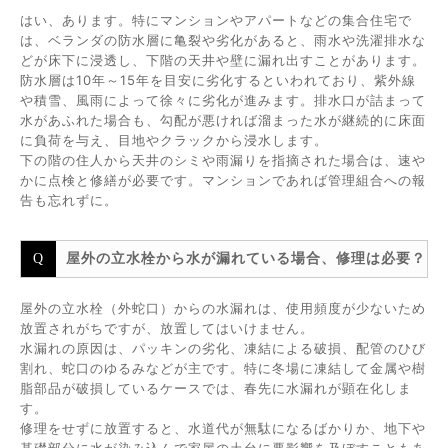
はい、あります。特にマンションやアパートなどの集合住宅で
は、ベランダの防水層に亀裂や劣化があると、雨水や洗濯排水な
どが床下に浸透し、下階の天井や壁に漏れ出すことがあります。
防水層は10年～15年を目安に劣化するといわれており、紫外線
や積雪、風雨によって徐々に劣化が進みます。排水口が詰まって
水があふれた場合も、勾配が悪ければ溜まった水が継続的に床面
に負荷を与え、目地やクラックから浸水します。
下の階の住人から天井のシミや雨漏りを指摘された場合は、速や
かに点検と修繕が必要です。マンションであれば管理組合への報
告も忘れずに。
屋外の立水栓から水が漏れている場合、修理は必要？
屋外の立水栓（外蛇口）からの水漏れは、使用頻度が少ないため
放置されがちですが、放置してはいけません。
水漏れの原因は、パッキンの劣化、凍結による破損、配管のひび
割れ、蛇口のゆるみなどが主です。特に冬場に凍結して金属や樹
脂部品が破損しているケースでは、春先に水漏れが顕在化しま
す。
修理をせずに放置すると、水道代が無駄になるばかりか、地下や