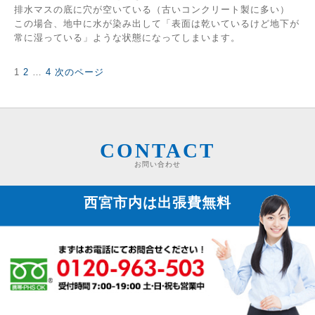
排水マスの底に穴が空いている（古いコンクリート製に多い）
この場合、地中に水が染み出して「表面は乾いているけど地下が
常に湿っている」ような状態になってしまいます。
固
固
固
1
2
…
4
次のページ
投
定
定
定
稿
ペ
ペ
ペ
の
ー
ー
ー
ペ
ジ
ジ
ジ
ー
ジ
CONTACT
送
お問い合わせ
り
西宮市内は
出張費無料