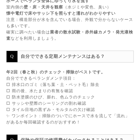
ホースでベランダ全体にゆっくり水を流す
室内側の
壁・床・天井を観察
（水ジミや変色、臭い）
懐中電灯で床やサッシ下を照らすと濡れがわかりやすい
注意：構造部分が水を含んでいる場合、外観で分からないケース
も多いです。
確実に調べたい場合は
業者の散水試験・赤外線カメラ・発光液検
査
などを利用しましょう。
自分でできる定期メンテナンスはある？
年2回（春と秋）のチェック・掃除がベストです。
自分でできるベランダメンテ項目：
□ 排水口のゴミ（落ち葉・土・ペット毛）除去
□ 雨の後、水たまりの有無を確認
□ 防水塗膜のひび、膨れ、色ムラのチェック
□ サッシや壁際のシーリングの割れ確認
□ タイル目地の黒ずみ・モルタルの欠け確認
✨ ワンポイント：掃除のついでにホースで水を流して「流れ」
があるか毎回確認するのがおすすめ！