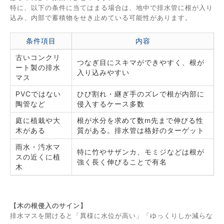
特に、以下の条件に当てはまる場合は、地中で排水管に根が入り
込み、内部で蓄積物をせき止めている可能性があります。
条件項目
内容
古いコンクリ
つなぎ目にスキマができやすく、根が
ート製の排水
入り込みやすい
マス
PVCではない
ひび割れ・継ぎ手のズレで根が内部に
陶管など
侵入するケース多数
庭に植栽や大
根が水分を求めて数m先まで伸びる性
木がある
質がある。排水管は格好のターゲット
雨水・汚水マ
特に竹やサザンカ、モミジなどは根が
スの近くに植
強く長く伸びることで有名
木
【木の根侵入のサイン】
排水マスを開けると「異様に水位が高い」「ゆっくりしか減らな