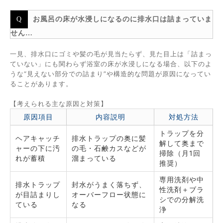
お風呂の床が水浸しになるのに排水口は詰まっていま
せん…
一見、排水口にゴミや髪の毛が見当たらず、見た目上は「詰まっ
ていない」にも関わらず浴室の床が水浸しになる場合、以下のよ
うな“見えない部分での詰まり”や構造的な問題が原因になってい
ることがあります。
【考えられる主な原因と対策】
原因項目
内容説明
対処方法
トラップを分
ヘアキャッチ
排水トラップの奥に髪
解して奥まで
ャーの下に汚
の毛・石鹸カスなどが
掃除（月1回
れが蓄積
溜まっている
推奨）
専用洗剤や中
排水トラップ
封水がうまく落ちず、
性洗剤＋ブラ
が目詰まりし
オーバーフロー状態に
シでの分解洗
ている
なる
浄