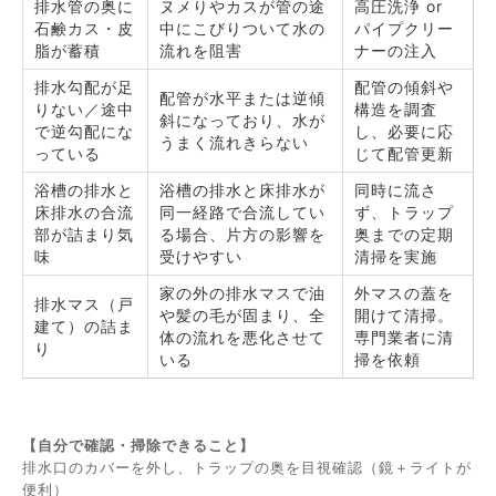
排水管の奥に
ヌメりやカスが管の途
高圧洗浄 or
石鹸カス・皮
中にこびりついて水の
パイプクリー
脂が蓄積
流れを阻害
ナーの注入
排水勾配が足
配管の傾斜や
配管が水平または逆傾
りない／途中
構造を調査
斜になっており、水が
で逆勾配にな
し、必要に応
うまく流れきらない
っている
じて配管更新
浴槽の排水と
浴槽の排水と床排水が
同時に流さ
床排水の合流
同一経路で合流してい
ず、トラップ
部が詰まり気
る場合、片方の影響を
奥までの定期
味
受けやすい
清掃を実施
家の外の排水マスで油
外マスの蓋を
排水マス（戸
や髪の毛が固まり、全
開けて清掃。
建て）の詰ま
体の流れを悪化させて
専門業者に清
り
いる
掃を依頼
【自分で確認・掃除できること】
排水口のカバーを外し、トラップの奥を目視確認（鏡＋ライトが
便利）