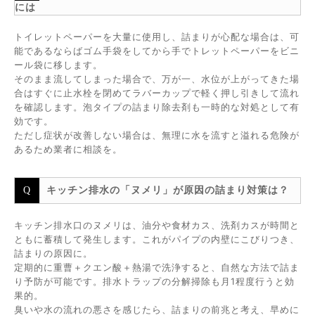
には
トイレットペーパーを大量に使用し、詰まりが心配な場合は、可
能であるならばゴム手袋をしてから手でトレットペーパーをビニ
ール袋に移します。
そのまま流してしまった場合で、万が一、水位が上がってきた場
合はすぐに止水栓を閉めてラバーカップで軽く押し引きして流れ
を確認します。泡タイプの詰まり除去剤も一時的な対処として有
効です。
ただし症状が改善しない場合は、無理に水を流すと溢れる危険が
あるため業者に相談を。
キッチン排水の「ヌメリ」が原因の詰まり対策は？
キッチン排水口のヌメリは、油分や食材カス、洗剤カスが時間と
ともに蓄積して発生します。これがパイプの内壁にこびりつき、
詰まりの原因に。
定期的に重曹＋クエン酸＋熱湯で洗浄すると、自然な方法で詰ま
り予防が可能です。排水トラップの分解掃除も月1程度行うと効
果的。
臭いや水の流れの悪さを感じたら、詰まりの前兆と考え、早めに