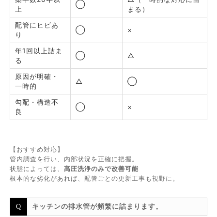
◯
上
まる）
配管にヒビあ
◯
×
り
年1回以上詰ま
◯
△
る
原因が明確・
△
◯
一時的
勾配・構造不
◯
×
良
【おすすめ対応】
管内調査を行い、内部状況を正確に把握。
状態によっては、
高圧洗浄のみで改善可能
根本的な劣化があれば、配管ごとの更新工事も視野に。
キッチンの排水管が頻繁に詰まります。