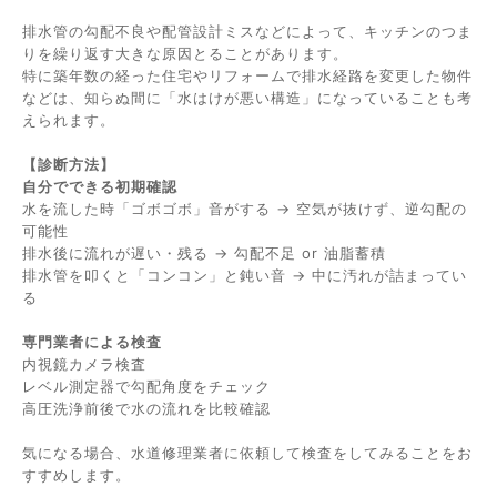
排水管の勾配不良や配管設計ミスなどによって、キッチンのつま
りを繰り返す大きな原因とることがあります。
特に築年数の経った住宅やリフォームで排水経路を変更した物件
などは、知らぬ間に「水はけが悪い構造」になっていることも考
えられます。
【診断方法】
自分でできる初期確認
水を流した時「ゴボゴボ」音がする → 空気が抜けず、逆勾配の
可能性
排水後に流れが遅い・残る → 勾配不足 or 油脂蓄積
排水管を叩くと「コンコン」と鈍い音 → 中に汚れが詰まってい
る
専門業者による検査
内視鏡カメラ検査
レベル測定器で勾配角度をチェック
高圧洗浄前後で水の流れを比較確認
気になる場合、水道修理業者に依頼して検査をしてみることをお
すすめします。