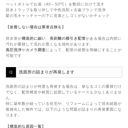
ペットボトルでお湯（40～50℃）を数回に分けて流す
排水トラップを取り外して中性洗剤＋古歯ブラシで洗浄
髪の毛キャッチャーの下に見落としゴミがないかチェック
【改善しない場合は業者点検を】
排水管が
構造的に細い
、
長距離の横引き配管
がある場合は内部に
汚れが蓄積して流れが悪くなる傾向があります。
高圧洗浄
や
カメラ調査
によって、配管の状態を明確にすることが
可能です
洗面所の詰まりが再発します
洗面所の詰まりが何度も再発する場合は、単なるゴミの蓄積だけ
でなく、配管構造や材質に起因しているケースも少なくありませ
ん。
特に築年数が経っている住宅や、リフォームによって排水経路が
複雑化した物件では、以下のような問題が詰まりの再発要因にな
ります。
【構造的な原因一覧】