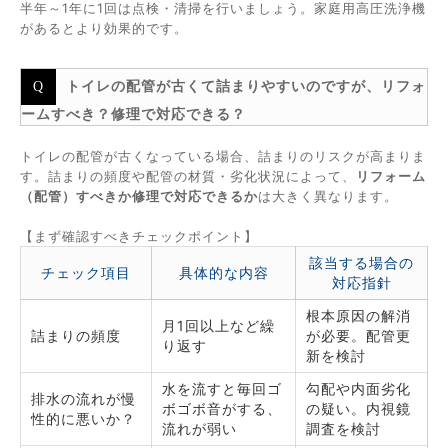
半年～1年に1回は点検・清掃を行いましょう。家庭用高圧洗浄機
があるとより効果的です。
トイレの配管が古くて詰まりやすいのですが、リフォ
ームすべき？修理で対応できる？
トイレの配管が古くなっている場合、詰まりのリスクが高まりま
す。詰まりの頻度や配管の材質・劣化状況によって、
リフォーム
（配管）すべきか修理で対応できるか
は大きく異なります。
【まず確認すべきチェックポイント】
該当する場合の
チェック項目
具体的な内容
対応指針
根本原因の解消
月1回以上など繰
詰まりの頻度
が必要。配管更
り返す
新を検討
水を流すと毎回ゴ
勾配や内面劣化
排水の流れが慢
ボゴボ音がする、
の疑い。内視鏡
性的に悪いか？
流れが弱い
調査を検討