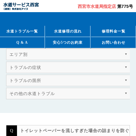
西宮市水道局指定店
第775号
QUESTION & ANSWER
よくあるご質問
水道トラブル一覧
水道修理の流れ
修理料金一覧
Q & A
安心5つのお約束
お問い合わせ
エリア別
トラブルの症状
トラブルの箇所
その他の水道トラブル
トイレットペーパーを流しすぎた場合の詰まりを防ぐ