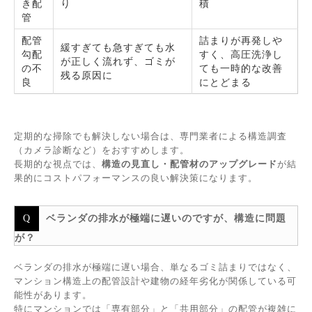
き配
り
積
管
配管
詰まりが再発しや
緩すぎても急すぎても水
勾配
すく、高圧洗浄し
が正しく流れず、ゴミが
の不
ても一時的な改善
残る原因に
良
にとどまる
定期的な掃除でも解決しない場合は、専門業者による構造調査
（カメラ診断など）をおすすめします。
長期的な視点では、
構造の見直し・配管材のアップグレード
が結
果的にコストパフォーマンスの良い解決策になります。
ベランダの排水が極端に遅いのですが、構造に問題
が？
ベランダの排水が極端に遅い場合、単なるゴミ詰まりではなく、
マンション構造上の配管設計や建物の経年劣化が関係している可
能性があります。
特にマンションでは「専有部分」と「共用部分」の配管が複雑に