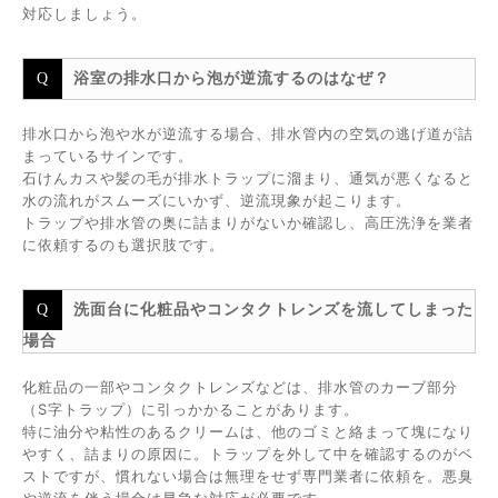
対応しましょう。
浴室の排水口から泡が逆流するのはなぜ？
排水口から泡や水が逆流する場合、排水管内の空気の逃げ道が詰
まっているサインです。
石けんカスや髪の毛が排水トラップに溜まり、通気が悪くなると
水の流れがスムーズにいかず、逆流現象が起こります。
トラップや排水管の奥に詰まりがないか確認し、高圧洗浄を業者
に依頼するのも選択肢です。
洗面台に化粧品やコンタクトレンズを流してしまった
場合
化粧品の一部やコンタクトレンズなどは、排水管のカーブ部分
（S字トラップ）に引っかかることがあります。
特に油分や粘性のあるクリームは、他のゴミと絡まって塊になり
やすく、詰まりの原因に。トラップを外して中を確認するのがベ
ストですが、慣れない場合は無理をせず専門業者に依頼を。悪臭