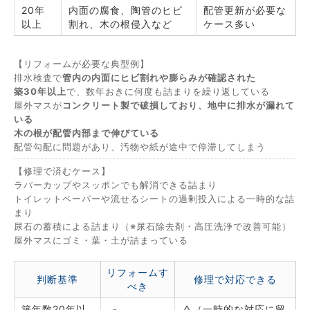
20年
内面の腐食、陶管のヒビ
配管更新が必要な
以上
割れ、木の根侵入など
ケース多い
【リフォームが必要な典型例】
排水検査で
管内の内面にヒビ割れや膨らみが確認された
築30年以上
で、数年おきに何度も詰まりを繰り返している
屋外マスが
コンクリート製で破損しており、地中に排水が漏れて
いる
木の根が配管内部まで伸びている
配管勾配に問題があり、汚物や紙が途中で停滞してしまう
【修理で済むケース】
ラバーカップやスッポンでも解消できる詰まり
トイレットペーパーや流せるシートの過剰投入による一時的な詰
まり
尿石の蓄積による詰まり（※尿石除去剤・高圧洗浄で改善可能）
屋外マスにゴミ・葉・土が詰まっている
リフォームす
判断基準
修理で対応できる
べき
築年数20年以
△（一時的な対応に留