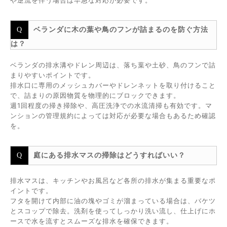
や逆流を伴う場合は早急な対応が必要です。
ベランダに木の葉や鳥のフンが詰まるのを防ぐ方法
は？
ベランダの排水溝やドレン周辺は、落ち葉や土砂、鳥のフンで詰
まりやすいポイントです。
排水口に専用のメッシュカバーやドレンネットを取り付けること
で、詰まりの原因物質を物理的にブロックできます。
週1回程度の掃き掃除や、高圧洗浄での水流清掃も有効です。マ
ンションの管理規約によっては対応が必要な場合もあるため確認
を。
庭にある排水マスの掃除はどうすればいい？
排水マスは、キッチンやお風呂など各所の排水が集まる重要なポ
イントです。
フタを開けて内部に油の塊やゴミが溜まっている場合は、バケツ
とスコップで除去。洗剤を使ってしっかり洗い流し、仕上げにホ
ースで水を流すとスムーズな排水を確保できます。