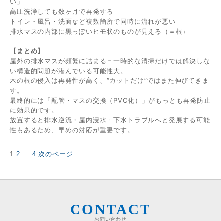
い」
高圧洗浄しても数ヶ月で再発する
トイレ・風呂・洗面など複数箇所で同時に流れが悪い
排水マスの内部に黒っぽいヒモ状のものが見える（＝根）
【まとめ】
屋外の排水マスが頻繁に詰まる＝一時的な清掃だけでは解決しな
い構造的問題が潜んでいる可能性大。
木の根の侵入は再発性が高く、“カットだけ”ではまた伸びてきま
す。
最終的には「配管・マスの交換（PVC化）」がもっとも再発防止
に効果的です。
放置すると排水逆流・屋内浸水・下水トラブルへと発展する可能
性もあるため、早めの対応が重要です。
固
固
固
1
2
…
4
次のページ
投
定
定
定
稿
ペ
ペ
ペ
の
ー
ー
ー
ペ
ジ
ジ
ジ
ー
ジ
CONTACT
送
お問い合わせ