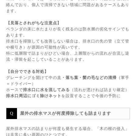
絡んでおり、個人で清掃できない領域に問題があるケースもあり
ます。
【見落とされがちな注意点】
ベランダの床に水たまりが長く残るのは防水層の劣化サインでも
あります。
排水口を掃除しても改善しない場合は、排水口の先の管（立て管
や横引き）が原因の可能性が高いです。
特に低層階で詰まりがひどい場合、上層階からの流れが合流し逆
流・滞留を起こしていることがあります。
【自分でできる対処】
グレーチングを開けて中の
土・落ち葉・髪の毛などの清掃
（軍手
＋ドライバー）
ホースで
排水口に水を流してみる
（流れが悪ければ詰まり確定）
排水口周辺にゴミ除けネット
を設置することで今後の予防に
屋外の排水マスが何度掃除しても詰まります
屋外排水マスの詰まりが何度も発生する場合、「木の根の侵入」
は非常に多い原因のひとつです。