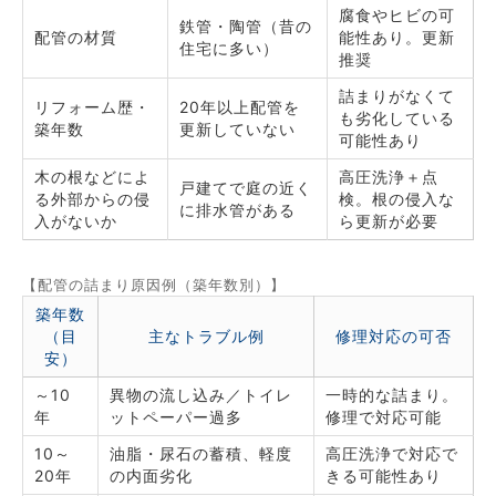
腐食やヒビの可
鉄管・陶管（昔の
配管の材質
能性あり。更新
住宅に多い）
推奨
詰まりがなくて
リフォーム歴・
20年以上配管を
も劣化している
築年数
更新していない
可能性あり
木の根などによ
高圧洗浄＋点
戸建てで庭の近く
る外部からの侵
検。根の侵入な
に排水管がある
入がないか
ら更新が必要
【配管の詰まり原因例（築年数別）】
築年数
（目
主なトラブル例
修理対応の可否
安）
～10
異物の流し込み／トイレ
一時的な詰まり。
年
ットペーパー過多
修理で対応可能
10～
油脂・尿石の蓄積、軽度
高圧洗浄で対応で
20年
の内面劣化
きる可能性あり