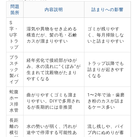
問題
内容説明
詰まりへの影響
箇所
S
字・
湿気や異物をせき止める
ゴミが残りやす
U字
構造だが、髪の毛・石鹸
く、毎月掃除しな
トラ
カスが溜まりやすい
いと詰まりやすい
ップ
プラ
経年劣化で接続部がゆが
スチ
トラップ以降でも
み、水の流れに“くぼみ”が
ック
詰まりが起きやす
生まれて沈殿物がたまり
製パ
くなる
やすくなる
イプ
蛇腹
曲がりやすくゴミも溜ま
1〜2年で油・歯磨
ホー
りやすい。DIYで多用され
き粉のカスが詰ま
ス排
るが長期的には非推奨
るケース多い
水管
長距
離の
水の勢いが弱く、汚れが
流し残しや、パイ
横引
途中で停滞する可能性あ
プ内にぬめりが蓄