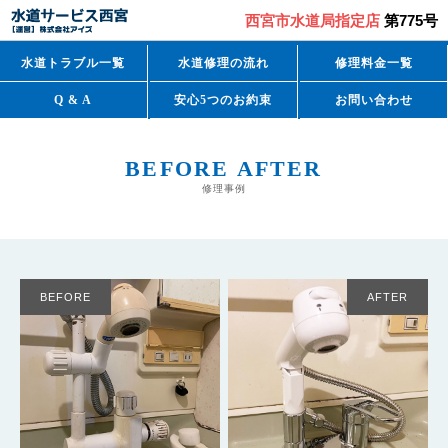
西宮市水道局指定店
第775号
水道トラブル一覧
水道修理の流れ
修理料金一覧
Q & A
安心5つのお約束
お問い合わせ
BEFORE AFTER
修理事例
BEFORE
AFTER